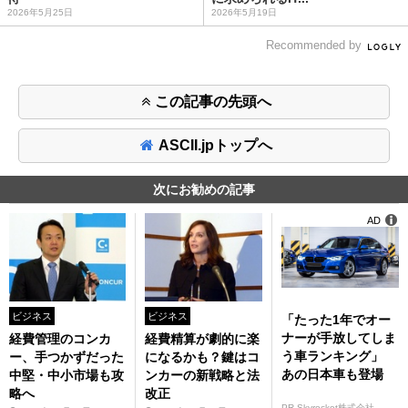
2026年5月25日
2026年5月19日
Recommended by
この記事の先頭へ
ASCII.jpトップへ
次にお勧めの記事
AD
ビジネス
ビジネス
「たった1年でオー
ナーが手放してしま
経費管理のコンカ
経費精算が劇的に楽
う車ランキング」
ー、手つかずだった
になるかも？鍵はコ
あの日本車も登場
中堅・中小市場も攻
ンカーの新戦略と法
略へ
改正
PR Skyrocket株式会社