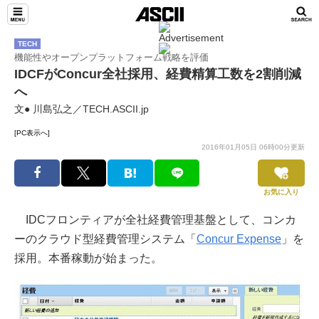
TECH
機能性やオープンプラットフォーム戦略を評価
IDCFがConcur全社採用、経費精算工数を2割削減
へ
文● 川島弘之／TECH.ASCII.jp
[PC表示へ]
2016年01月05日 06時00分更新
お気に入り
IDCフロンティアが全社経費管理基盤として、コンカ
ーのクラウド型経費管理システム「
Concur Expense
」を
採用。本番稼動が始まった。