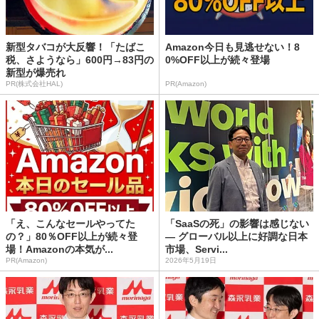
新型タバコが大反響！「たばこ
Amazon今日も見逃せない！8
税、さようなら」600円→83円の
0%OFF以上が続々登場
新型が爆売れ
PR(株式会社HAL)
PR(Amazon)
「え、こんなセールやってた
「SaaSの死」の影響は感じない
の？」80％OFF以上が続々登
― グローバル以上に好調な日本
場！Amazonの本気が...
市場、Servi...
PR(Amazon)
2026年5月19日