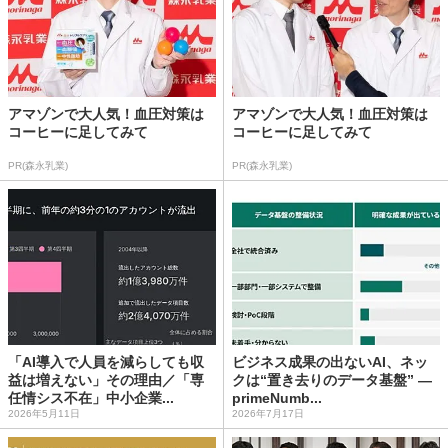
アマゾンで大人気！血圧対策は
アマゾンで大人気！血圧対策は
コーヒーに足してみて
コーヒーに足してみて
PR(森永乳業)
PR(森永乳業)
「AI導入で人員を減らしても収
ビジネス成果の出ないAI、ネッ
益は増えない」その理由／「専
クは“置き去りのデータ基盤” ―
任情シス不在」中小企業...
primeNumb...
2026年5月11日
2026年7月17日