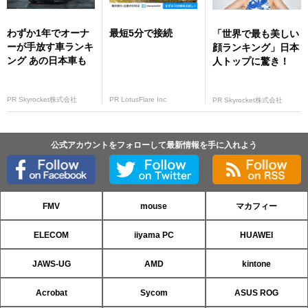
わずか1年でオーナ
最短5分で接続
「世界で最も美しい
ーが手放す車ランキ
顔ランキング」日本
ング あの日本車も
人トップに驚き！
PR Skyrocket株式会社
PR LotusFlare Inc
PR Skyrocket株式会社
公式アカウントをフォローして最新情報を手に入れよう
FMV
mouse
マカフィー
ELECOM
iiyama PC
HUAWEI
JAWS-UG
AMD
kintone
Acrobat
Sycom
ASUS ROG