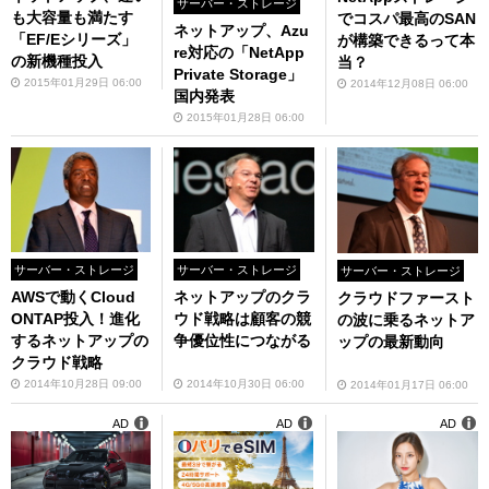
サーバー・ストレージ
も大容量も満たす
でコスパ最高のSAN
ネットアップ、Azu
「EF/Eシリーズ」
が構築できるって本
re対応の「NetApp
の新機種投入
当？
Private Storage」
2015年01月29日 06:00
2014年12月08日 06:00
国内発表
2015年01月28日 06:00
サーバー・ストレージ
サーバー・ストレージ
サーバー・ストレージ
AWSで動くCloud
ネットアップのクラ
クラウドファースト
ONTAP投入！進化
ウド戦略は顧客の競
の波に乗るネットア
するネットアップの
争優位性につながる
ップの最新動向
クラウド戦略
2014年10月28日 09:00
2014年10月30日 06:00
2014年01月17日 06:00
AD
AD
AD