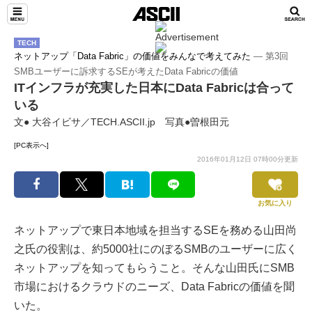
TECH
ネットアップ「Data Fabric」の価値をみんなで考えてみた
― 第3回
SMBユーザーに訴求するSEが考えたData Fabricの価値
ITインフラが充実した日本にData Fabricは合って
いる
文● 大谷イビサ／TECH.ASCII.jp 写真●曽根田元
[PC表示へ]
2016年01月12日 07時00分更新
お気に入り
ネットアップで東日本地域を担当するSEを務める山田尚
之氏の役割は、約5000社にのぼるSMBのユーザーに広く
ネットアップを知ってもらうこと。そんな山田氏にSMB
市場におけるクラウドのニーズ、Data Fabricの価値を聞
いた。