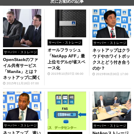
次にお勧めの記事
サーバー・ストレージ
サーバー・ストレージ
オールフラッシュ
ネットアップはクラ
サーバー・ストレージ
「NetApp AFF」最
ウドやホワイトボッ
OpenStackのファ
上位モデルが省スペ
クスとどう付き合う
イル共有サービス
ース化
のか？
「Manila」とは？
2015年10月07日 06:00
2015年06月30日 17:00
ネットアップに聞く
2015年11月18日 07:00
サーバー・ストレージ
サーバー・ストレージ
ネットアップ、速い
NetAppストレージ