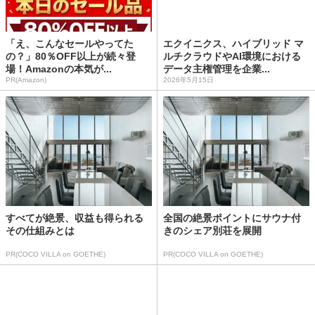
「え、こんなセールやってた
エクイニクス、ハイブリッド マ
の？」80％OFF以上が続々登
ルチクラウドやAI環境における
場！Amazonの本気が...
データ主権管理を企業...
PR(Amazon)
2026年5月15日
すべてが絶景、収益も得られる
全国の絶景ポイントにサウナ付
その仕組みとは
きのシェア別荘を展開
PR(COCO VILLA on GOETHE)
PR(COCO VILLA on GOETHE)