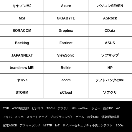
キヤノンMJ
Azure
パソコンSEVEN
MSI
GIGABYTE
ASRock
SORACOM
Dropbox
CData
Backlog
Fortinet
ASUS
JAPANNEXT
ViewSonic
ソフマップ
brand new ME!
Belkin
HP
ヤマハ
Zoom
ソフトバンクのIoT
STORM
pCloud
ソフクリ
TOP
ASCII倶楽部
ビジネス
TECH
デジタル
iPhone/Mac
ホビー
自作PC
AV
アキバ
スマホ
スタートアップ
プログラミング+
ゲーム
格安SIM
倶楽部情報局
家電ASCII
アスキーグルメ
MITTR
IoT
サイバーセキュリティ小説コンテスト
SDGs