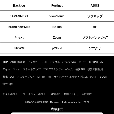
Backlog
Fortinet
ASUS
JAPANNEXT
ViewSonic
ソフマップ
brand new ME!
Belkin
HP
ヤマハ
Zoom
ソフトバンクのIoT
STORM
pCloud
ソフクリ
TOP
ASCII倶楽部
ビジネス
TECH
デジタル
iPhone/Mac
ホビー
自作PC
AV
アキバ
スマホ
スタートアップ
プログラミング+
ゲーム
格安SIM
倶楽部情報局
家電ASCII
アスキーグルメ
MITTR
IoT
サイバーセキュリティ小説コンテスト
SDGs
地方活性
サイトポリシー
プライバシーポリシー
運営会社
お問い合わせ
広告掲載
© KADOKAWA ASCII Research Laboratories, Inc. 2026
表示形式