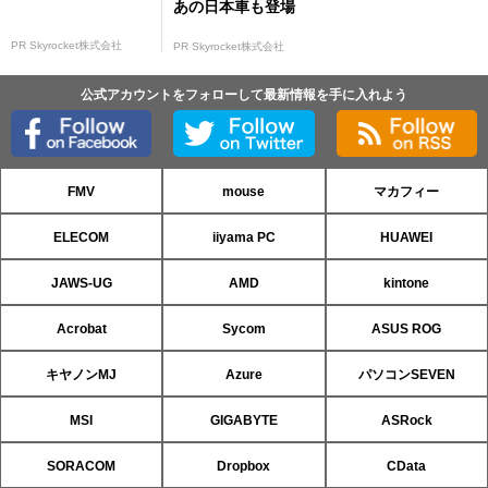
あの日本車も登場
PR Skyrocket株式会社
PR Skyrocket株式会社
公式アカウントをフォローして最新情報を手に入れよう
FMV
mouse
マカフィー
ELECOM
iiyama PC
HUAWEI
JAWS-UG
AMD
kintone
Acrobat
Sycom
ASUS ROG
キヤノンMJ
Azure
パソコンSEVEN
MSI
GIGABYTE
ASRock
SORACOM
Dropbox
CData