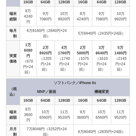
16GB
64GB
128GB
16GB
64GB
128GB
8万
端末
9万
10万
8万
9万
10万
4240
総額
7080円
9920円
4240円
7080円
9920円
円
毎月
6万8160円（2840円×24
5万8440円（2435円×24回）
割
回）
1万
2万
4万
2万
3万
5万
6080
8920円
1760円
5800円
8640円
1480円
実質
円
（1205
（1740
（1075
（1610
（2145
価格
（670
円×24
円×24
円×24
円×24
円×24
円×24
回）
回）
回）
回）
回）
回）
ソフトバンク／iPhone 6s
（税
MNP／新規
機種変更
込）
16GB
64GB
128GB
16GB
64GB
128GB
9万
端末
10万
11万
9万
10万
11万
3600
総額
6560円
9520円
3600円
6560円
9520円
円
月月
7万8048円（3252円×24
6万8040円（2835円×24回）
割
回）