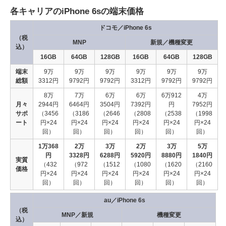
各キャリアのiPhone 6sの端末価格
ドコモ／iPhone 6s
（税
MNP
新規／機種変更
込）
16GB
64GB
128GB
16GB
64GB
128GB
端末
9万
9万
9万
9万
9万
9万
総額
3312円
9792円
9792円
3312円
9792円
9792円
8万
7万
6万
6万
6万912
4万
月々
2944円
6464円
3504円
7392円
円
7952円
サポ
（3456
（3186
（2646
（2808
（2538
（1998
ート
円×24
円×24
円×24
円×24
円×24
円×24
回）
回）
回）
回）
回）
回）
1万368
2万
3万
2万
3万
5万
円
3328円
6288円
5920円
8880円
1840円
実質
（432
（972
（1512
（1080
（1620
（2160
価格
円×24
円×24
円×24
円×24
円×24
円×24
回）
回）
回）
回）
回）
回）
au／iPhone 6s
（税
MNP／新規
機種変更
込）