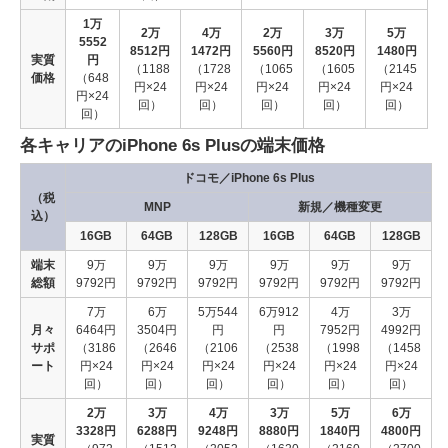
1万
2万
4万
2万
3万
5万
5552
8512円
1472円
5560円
8520円
1480円
実質
円
（1188
（1728
（1065
（1605
（2145
価格
（648
円×24
円×24
円×24
円×24
円×24
円×24
回）
回）
回）
回）
回）
回）
各キャリアのiPhone 6s Plusの端末価格
ドコモ／iPhone 6s Plus
（税
MNP
新規／機種変更
込）
16GB
64GB
128GB
16GB
64GB
128GB
端末
9万
9万
9万
9万
9万
9万
総額
9792円
9792円
9792円
9792円
9792円
9792円
7万
6万
5万544
6万912
4万
3万
月々
6464円
3504円
円
円
7952円
4992円
サポ
（3186
（2646
（2106
（2538
（1998
（1458
ート
円×24
円×24
円×24
円×24
円×24
円×24
回）
回）
回）
回）
回）
回）
2万
3万
4万
3万
5万
6万
3328円
6288円
9248円
8880円
1840円
4800円
実質