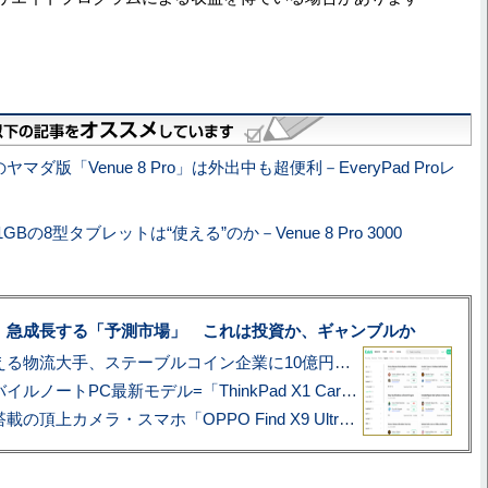
ヤマダ版「Venue 8 Pro」は外出中も超便利－EveryPad Proレ
GBの8型タブレットは“使える”のか－Venue 8 Pro 3000
、急成長する「予測市場」 これは投資か、ギャンブルか
アマゾン配送を支える物流大手、ステーブルコイン企業に10億円投資のワケ
あこがれの旗艦モバイルノートPC最新モデル=「ThinkPad X1 Carbon Gen 14 Aura Edition」実機レビュー
ハッセルブラッド搭載の頂上カメラ・スマホ「OPPO Find X9 Ultra」実写レビュー=プロが本気で徹底撮影しました!!