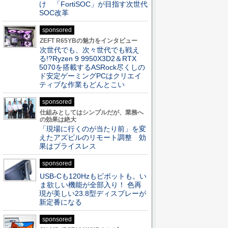
け 「FortiSOC」が目指す次世代
SOC改革
sponsored
ZEFT R65YBの魅力をインタビュー
次世代でも、次々世代でも戦え
る!?Ryzen 9 9950X3D2＆RTX
5070を搭載するASRock尽くしの
ド安定ゲーミングPCはクリエイ
ティブな作業もどんとこい
sponsored
仕組みとしてはシンプルだが、業務へ
の効果は絶大
「現場に行くのが当たり前」を変
えたアズビルのリモート調整 効
果はプライスレス
sponsored
USB-Cも120Hzもピボットも。い
ま欲しい機能が全部入り！ 色再
現が美しい23.8型ディスプレーが
新定番になる
sponsored