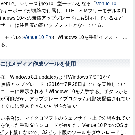
nue」シリーズ初の10.1型モデルとなる「
Venue 10
なキーボードが標準で付属し、LTE SIMフリーモデルを用
ndows 10への無償アップグレードにも対応しているなど、
ーザーには注目度の高いタブレットとなっている。
リーモデルの
Venue 10 Pro
にWindows 10を手動インストール
する。
にはメディア作成ツールを使用
dows 8.1 updateおよびWindows 7 SP1から
1年間無償アップグレード（2016年7月28日まで）を実施してい
ューに表示される「Windows 10を入手する」ボタンから
約が可能だが、アップグレードプログラムは順次配信されてい
もすぐには導入できない可能性が高い。
い場合は、マイクロソフトのウェブサイト上で公開されてい
使った手動ダウンロードが有効だ。Venue 10 ProのOSは
Pro（32ビット版）なので、32ビット版のツールをダウンロードし、