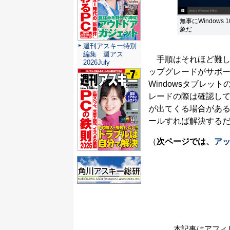
無事にWindow
象だ
週刊アスキー特別
編集 週アス
手順はそれほど難しく
2026July
ップグレードがサポー
Windowsタブレッ
レードの際は確認し
が出てくる場合があ
ールすれば解決する
（
次ページでは、
アッ
本記事はアフィ