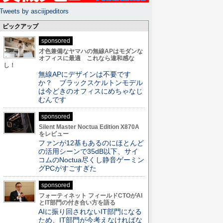
Tweets by asciijpeditors
ピックアップ
sponsored
才色兼備なヤマハの無線APはモダンな
オフィスに最適 これなら違和感な
し！
無線APにデザインは不要です
か？ ブラックスケルトンモデル
は今どきのオフィスにめちゃなじ
むんです
sponsored
Silent Master Noctua Edition X870A
をレビュー
ファンが12基もあるのにほとんど
の活用シーンで35dB以下、サイ
コムのNoctua尽くし静音ゲーミン
グPCがすごすぎた
sponsored
フォーティネット フィールドCTOがAI
とIT部門の付き合い方を語る
AIに振り回されないIT部門になる
ため、IT部門が今考えなければな