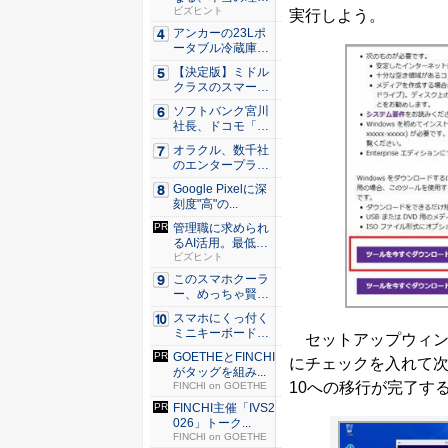
由。23年...
ビズヒント
実行しよう。
アンカーの23Lポ
ータブル冷蔵庫が
Ama...
【決定版】ミドル
クラスのスマート
フォンの...
ソフトバンク宮川
社長、ドコモ「ah
amo...
オラクル、数千社
のエンタープライ
ズ・アプ...
Google Pixelに深
刻度"高"の...
管理職に求められ
るAI活用。最低限
やるべ...
ビズヒント
このスマホクーラ
ー、めっちゃ賢
い。ただ冷...
スマホにくっ付く
ミニキーボード！
セットアップウィン
触ってわ...
GOETHEとFINCHI
にチェックを入れて次
がタッグを組み...
10への移行が完了す
FINCHI on GOETHE
FINCHI主催「IVS2
026」トーク...
FINCHI on GOETHE