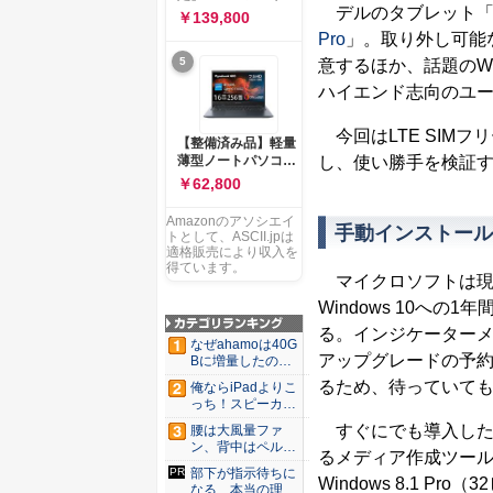
ー 83K9003JJP ノー
デルのタブレット「Ve
ソコン Vivobook 15
￥139,800
トPC
M1502NAQ 15.6イ
Pro
」。取り外し可能
ンチ AMD Ryzen 7
5
意するほか、話題のWi
170 メモリ16GB
SSD 512GB
ハイエンド志向のユ
Microsoft 365
Personal (24か月版)
今回はLTE SIMフ
搭載 Windows 11 重
【整備済み品】軽量
量1.7kg Wi-Fi 6E ク
薄型ノートパソコン
し、使い勝手を検証
ワイエットブルー
dynabook G83 ■
￥62,800
M1502NAQ-
13.3型
R7165BUWS
FHD(1920x1080) -
Amazonのアソシエイ
手動インストール
高性能第11世代Core
トとして、ASCII.jpは
i5-1135G7 - メモリ
適格販売により収入を
16GB - SSD 256GB
得ています。
マイクロソフトは現在、Win
- Webカメラ -
WiFi&Bluetooth -
Windows 10への
USB Type-C - MS
る。インジケーターメニ
Office 2021 - Win11
なぜahamoは40G
搭載
アップグレードの予
Bに増量したの
か ...
るため、待っていて
俺ならiPadよりこ
っち！スピーカー
9個...
すぐにでも導入した
腰は大風量ファ
ン、背中はペルチ
るメディア作成ツールを
ェ冷却。ダ...
部下が指示待ちに
Windows 8.1 
なる、本当の理