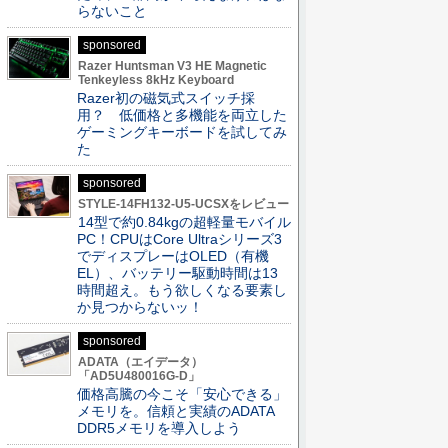
らないこと
sponsored
Razer Huntsman V3 HE Magnetic
Tenkeyless 8kHz Keyboard
Razer初の磁気式スイッチ採
用？ 低価格と多機能を両立した
ゲーミングキーボードを試してみ
た
sponsored
STYLE-14FH132-U5-UCSXをレビュー
14型で約0.84kgの超軽量モバイル
PC！CPUはCore Ultraシリーズ3
でディスプレーはOLED（有機
EL）、バッテリー駆動時間は13
時間超え。もう欲しくなる要素し
か見つからないッ！
sponsored
ADATA（エイデータ）
「AD5U480016G-D」
価格高騰の今こそ「安心できる」
メモリを。信頼と実績のADATA
DDR5メモリを導入しよう