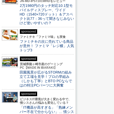
JN-MD-IPST101WHDをレビュー
2万1980円のタッチ対応10.1型モ
バイルディスプレー、ワイド
HD（1540×720ドット）＆アスペ
クト比77：36って聞きなじみない
けど使いやすいの？
sponsored
ファミチキ「ファミマ味」も実食
ファミチキの次に売れている商品
が意外！ ファミマ「レジ横」人気
トップ3
sponsored
茨城県龍ヶ崎市産のゲーミング
PC【MADE IN IBARAKI】
田園風景が広がるSTORMの組み
立て工場を見学！プロの早組み
（しかも丁寧）とBTO PCならで
はの特注PCパーツに大興奮
sponsored
ビジネスIT環境が大きく変わる中で、
情シスさんの悩みも変化している？
「IT機器が高すぎる」「熟練メン
バー不在で分からない」… 情シス