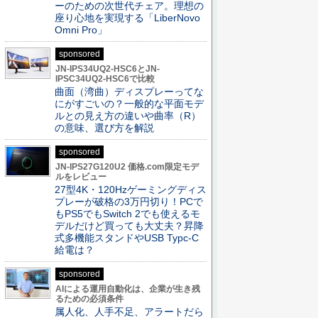
ーのための次世代チェア。理想の
座り心地を実現する「LiberNovo
Omni Pro」
sponsored
JN-IPS34UQ2-HSC6とJN-
IPSC34UQ2-HSC6で比較
曲面（湾曲）ディスプレーってな
にがすごいの？一般的な平面モデ
ルとの見え方の違いや曲率（R）
の意味、選び方を解説
sponsored
JN-IPS27G120U2 価格.com限定モデ
ルをレビュー
27型4K・120Hzゲーミングディス
プレーが破格の3万円切り！PCで
もPS5でもSwitch 2でも使えるモ
デルだけど買っても大丈夫？昇降
式多機能スタンドやUSB Typc-C
給電は？
sponsored
AIによる運用自動化は、企業が生き残
るための必須条件
属人化、人手不足、アラートだら