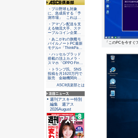
ASCII倶楽部
・プロ野球も対象
に、急成長する「予
測市場」 これは…
・アマゾン配送を支
える物流大手、ステ
ーブルコイン企業…
・あこがれの旗艦モ
「このPCを今すぐ
バイルノートPC最新
モデル=「ThinkPa…
・ハッセルブラッド
搭載の頂上カメラ・
スマホ「OPPO Fin…
・トランプ氏、SNS
投稿を月1620万円で
販売 金融機関向…
ASCII倶楽部とは
注目ニュース
週刊アスキー特別
編集 週アス
2026August