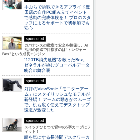
手ぶらで挑戦できるアプライド豊
田店の自作PC組み立てイベント
で感動の完成体験を！ プロのスタ
ッフによるサポートで初参加でも
安心
sponsored
ガバナンスの徹底で安全を担保し、AI
活用の促進で目指すのは“トレジャー
Box”という成長エンジン
“120TB消失危機”を救ったBox。
ゼネラルが挑むグローバルデータ
統合の舞台裏
sponsored
好評のViewSonic「モニターアー
ム」にスタイリッシュなモデルが
新登場！ アームの動きがスムーズ
で、机も広く使えてデスクトップ
環境が激変した
sponsored
スイッチひとつで背中のS字カーブにフ
ィット！
腰を気にする長時間デスクワーカ