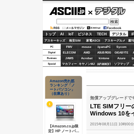
ASCII.jp
デジタル
トップ
AI
IoT
ビジネス
TECH
デジタル
i
アスキーキッズ
格安SIM
家電ASCII
アスキーグルメ
週刊
FMV
mouse
iiyamaPC
Sycom
PC
ELECOM
AMD
ASUS ROG
Digital
GIGABYTE
JAWS
Acrobat
kintone
Azure
Business
S
JAPANNEXT
マカフィー
キヤノンMJ
ソフマップ
Special
Amazon売れ筋
ランキング「ノ
ートパソコン」
（在庫あり）
無償アップグレードで
1
LTE SIMフリー
Windows 1
2015年08月11日 10時00
【Amazon.co.jp限
定】HP ノートパソ