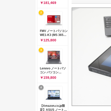
コン 15-fd 15.6イン
￥181,469
チ インテル Core 5
120U メモリ16GB
2
SSD512GB
Windows 11
Microsoft Office
2024搭載 WPS
Office搭載 カメラシ
FMV ノートパソコン
ャッター 指紋認証 薄
WE1-K3 (MS 365
型 Copilotキー搭載
Personal/Copilotキ
￥125,800
ナチュラルシルバー
ー搭載/Win 11/15.6
(BJ0M5PA-AAAI)
型/Core
3
i5/16GB/SSD
512GB/ホワイト)
FMVWK3E15W_AZ
Lenovo ノートパソ
コン パソコン
IdeaPad Slim 3 14.0
￥159,800
インチ AMD
Ryzen™ 5 8640HS
4
メモリ16GB
SSD512GB
Microsoft 365 試用
版 Windows11 バッ
テリー駆動12.6時間
【Amazon.co.jp限
重量1.39kg ルナグレ
定】ASUS ノートパ