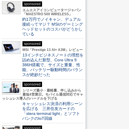
sponsored
エムエスアイコンピュータージャパン
「MAESTRO 500 WIRELESS」
約1万円でノイキャン、デュアル
接続ってマジ？ MSIのゲーミング
ヘッドセットのコスパがどうかし
ている
sponsored
MSI「Prestige 13 AI+ A3M」レビュー
13インチビジネスノートの理想を
詰め込んだ新型、Core Ultra 9
386H搭載で、サイズと重量、性
能、バッテリー駆動時間のバラン
スが絶妙だった
sponsored
シリーズ最小・最軽量、申し込みから
最短4営業日。モバイル通信対応でキャ
ッシュレス導入のハードルを下げる
キャッシュレス決済の利用シーン
を広げる 三井住友カードの
「stera terminal light」とソフト
バンクのIoT回線
sponsored