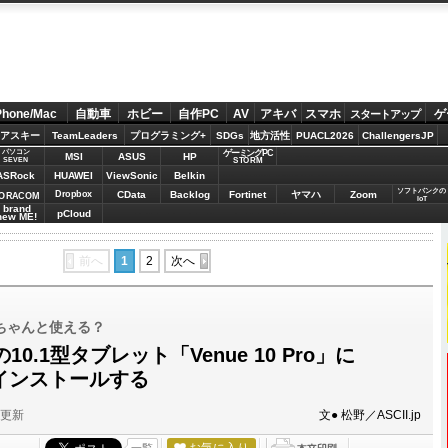
Phone/Mac
自動車
ホビー
自作PC
AV
アキバ
スマホ
ゲ
スタートアップ
アスキー
TeamLeaders
プログラミング+
SDGs
地方活性
PUACL2026
ChallengersJP
パソコン
ゲーミングPC
MSI
ASUS
HP
STORM
SEVEN
ASRock
HUAWEI
ViewSonic
Belkin
ソフトバンクの
Dropbox
CData
Backlog
Fortinet
ヤマハ
Zoom
ORACOM
IoT
brand
pCloud
new ME!
前へ
1
2
次へ
ちゃんと使える？
の10.1型タブレット「Venue 10 Pro」に
0をインストールする
分更新
文● 松野／ASCII.jp
お気に入り
一覧