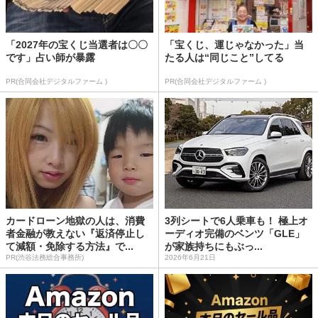
「2027年の宝くじ当選者は〇〇
「宝くじ、運じゃなかった」当
です」占い師が暴露
たる人は“同じこと”してる
PR(合同会社デジタルファーム )
PR(合同会社デジタルファーム )
カードローン地獄の人は、消費
3列シートで6人乗車も！ 極上オ
者金融が教えない『返済停止し
ーディオ完備のベンツ「GLE」
て減額・免除する方法』で...
が家族持ちにもぶっ...
PR(渋谷法務総合事務所)
2026年6月21日