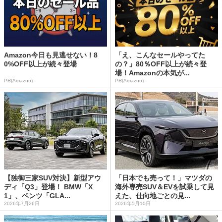
Amazon今日も見逃せない！8
「え、こんなセールやってた
0%OFF以上が続々登場
の？」80％OFF以上が続々登
場！Amazonの本気が...
PR(Amazon)
PR(Amazon)
【独御三家SUV対決】新型アウ
「日本でも売って！」マツダの
ディ「Q3」登場！ BMW「X
海外専売SUV＆EVを試乗して見
1」、ベンツ「GLA...
えた、仕向地ごとの見...
2026年7月26日
2026年5月10日