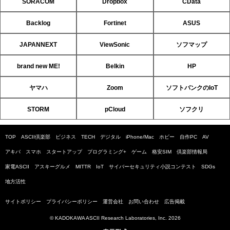
SORACOM
Dropbox
CData
Backlog
Fortinet
ASUS
JAPANNEXT
ViewSonic
ソフマップ
brand new ME!
Belkin
HP
ヤマハ
Zoom
ソフトバンクのIoT
STORM
pCloud
ソフクリ
TOP
ASCII倶楽部
ビジネス
TECH
デジタル
iPhone/Mac
ホビー
自作PC
AV
アキバ
スマホ
スタートアップ
プログラミング+
ゲーム
格安SIM
倶楽部情報局
家電ASCII
アスキーグルメ
MITTR
IoT
サイバーセキュリティ小説コンテスト
SDGs
地方活性
サイトポリシー
プライバシーポリシー
運営会社
お問い合わせ
広告掲載
© KADOKAWA ASCII Research Laboratories, Inc. 2026