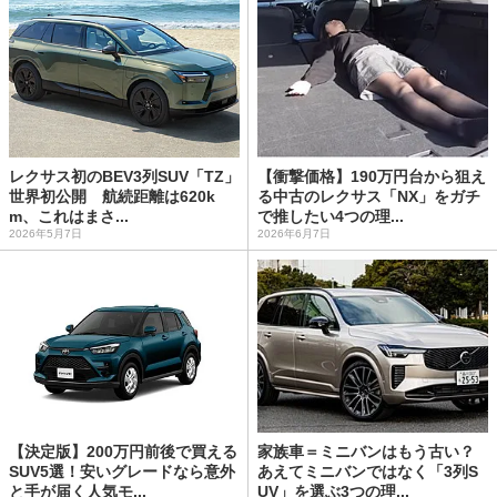
レクサス初のBEV3列SUV「TZ」
【衝撃価格】190万円台から狙え
世界初公開 航続距離は620k
る中古のレクサス「NX」をガチ
m、これはまさ...
で推したい4つの理...
2026年5月7日
2026年6月7日
【決定版】200万円前後で買える
家族車＝ミニバンはもう古い？
SUV5選！安いグレードなら意外
あえてミニバンではなく「3列S
と手が届く人気モ...
UV」を選ぶ3つの理...