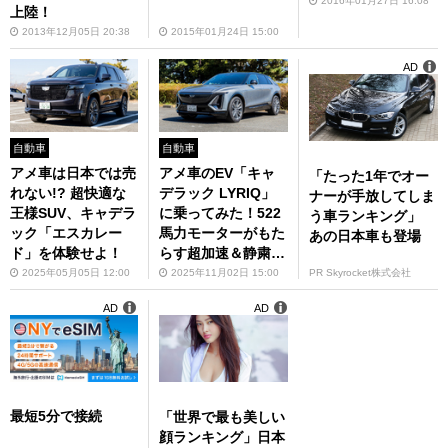
2016年01月27日 16:08
上陸！
2013年12月05日 20:38
2015年01月24日 15:00
AD
自動車
自動車
アメ車は日本では売
アメ車のEV「キャ
「たった1年でオー
れない!? 超快適な
デラック LYRIQ」
ナーが手放してしま
王様SUV、キャデラ
に乗ってみた！522
う車ランキング」
ック「エスカレー
馬力モーターがもた
あの日本車も登場
ド」を体験せよ！
らす超加速＆静粛性
に感動
2025年05月05日 12:00
2025年11月02日 15:00
PR Skyrocket株式会社
AD
AD
最短5分で接続
「世界で最も美しい
顔ランキング」日本