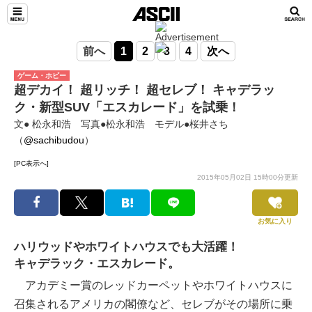
前へ
1
2
3
4
次へ
ゲーム・ホビー
超デカイ！ 超リッチ！ 超セレブ！ キャデラッ
ク・新型SUV「エスカレード」を試乗！
文● 松永和浩 写真●松永和浩 モデル●桜井さち
（
@sachibudou
）
[PC表示へ]
2015年05月02日 15時00分更新
お気に入り
ハリウッドやホワイトハウスでも大活躍！
キャデラック・エスカレード。
アカデミー賞のレッドカーペットやホワイトハウスに
召集されるアメリカの閣僚など、セレブがその場所に乗