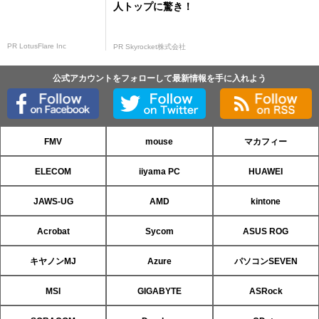
人トップに驚き！
PR LotusFlare Inc
PR Skyrocket株式会社
公式アカウントをフォローして最新情報を手に入れよう
FMV
mouse
マカフィー
ELECOM
iiyama PC
HUAWEI
JAWS-UG
AMD
kintone
Acrobat
Sycom
ASUS ROG
キヤノンMJ
Azure
パソコンSEVEN
MSI
GIGABYTE
ASRock