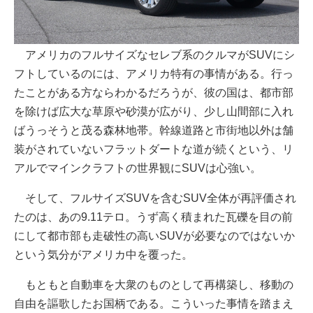
アメリカのフルサイズなセレブ系のクルマがSUVにシ
フトしているのには、アメリカ特有の事情がある。行っ
たことがある方ならわかるだろうが、彼の国は、都市部
を除けば広大な草原や砂漠が広がり、少し山間部に入れ
ばうっそうと茂る森林地帯。幹線道路と市街地以外は舗
装がされていないフラットダートな道が続くという、リ
アルでマインクラフトの世界観にSUVは心強い。
そして、フルサイズSUVを含むSUV全体が再評価され
たのは、あの9.11テロ。うず高く積まれた瓦礫を目の前
にして都市部も走破性の高いSUVが必要なのではないか
という気分がアメリカ中を覆った。
もともと自動車を大衆のものとして再構築し、移動の
自由を謳歌したお国柄である。こういった事情を踏まえ