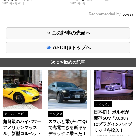
2026年7月20日
2026年5月3日
Recommended by
この記事の先頭へ
ASCII.jpトップへ
次にお勧めの記事
トピックス
日本初！ ボルボが
ゲーム・ホビー
エンタメ
新型SUV「XC90」
超弩級のハイパワー
スマホと繋がってQi
にプラグインハイブ
アメリカンマッス
で充電できる新キャ
リッドを投入！
ル、新型コルベット
デラックに乗った！