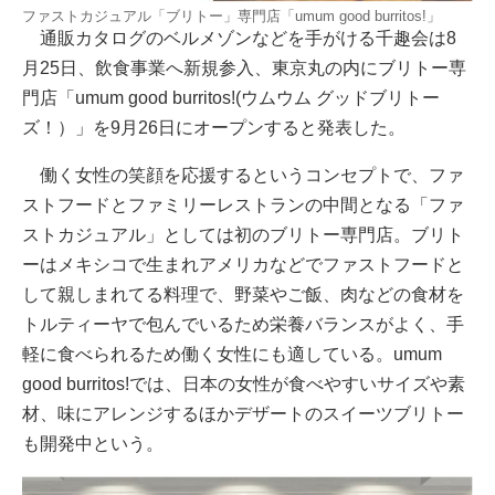
ファストカジュアル「ブリトー」専門店「umum good burritos!」
通販カタログのベルメゾンなどを手がける千趣会は8
月25日、飲食事業へ新規参入、東京丸の内にブリトー専
門店「umum good burritos!(ウムウム グッドブリトー
ズ！）」を9月26日にオープンすると発表した。
働く女性の笑顔を応援するというコンセプトで、ファ
ストフードとファミリーレストランの中間となる「ファ
ストカジュアル」としては初のブリトー専門店。ブリト
ーはメキシコで生まれアメリカなどでファストフードと
して親しまれてる料理で、野菜やご飯、肉などの食材を
トルティーヤで包んでいるため栄養バランスがよく、手
軽に食べられるため働く女性にも適している。umum
good burritos!では、日本の女性が食べやすいサイズや素
材、味にアレンジするほかデザートのスイーツブリトー
も開発中という。