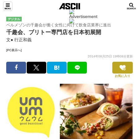
デジタル
ベルメゾンの千趣会が働く女性に向けて飲食店業界に進出
千趣会、ブリトー専門店を日本初展開
文● 行正和義
[PC表示へ]
2014年08月25日 19時08分更新
お気に入り