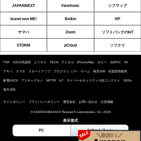
JAPANNEXT
ViewSonic
ソフマップ
brand new ME!
Belkin
HP
ヤマハ
Zoom
ソフトバンクのIoT
STORM
pCloud
ソフクリ
TOP
ASCII倶楽部
ビジネス
TECH
デジタル
iPhone/Mac
ホビー
自作PC
AV
アキバ
スマホ
スタートアップ
プログラミング+
ゲーム
格安SIM
倶楽部情報局
家電ASCII
アスキーグルメ
MITTR
IoT
サイバーセキュリティ小説コンテスト
SDGs
地方活性
サイトポリシー
プライバシーポリシー
運営会社
お問い合わせ
広告掲載
© KADOKAWA ASCII Research Laboratories, Inc. 2026
表示形式
PC
スマートフォン