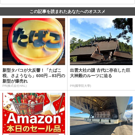
この記事を読まれたあなたへのオススメ
新型タバコが大反響！「たばこ
出雲大社の謎 古代に存在した巨
税、さようなら」600円→83円の
大神殿のルーツに迫る
新型が爆売れ
PR(株式会社HAL)
PR(國學院大學)