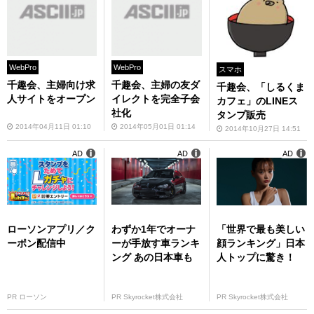
WebPro
WebPro
スマホ
千趣会、主婦向け求
千趣会、主婦の友ダ
千趣会、「しるくま
人サイトをオープン
イレクトを完全子会
カフェ」のLINEス
社化
タンプ販売
2014年04月11日 01:10
2014年05月01日 01:14
2014年10月27日 14:51
AD
AD
AD
ローソンアプリ／ク
わずか1年でオーナ
「世界で最も美しい
ーポン配信中
ーが手放す車ランキ
顔ランキング」日本
ング あの日本車も
人トップに驚き！
PR ローソン
PR Skyrocket株式会社
PR Skyrocket株式会社