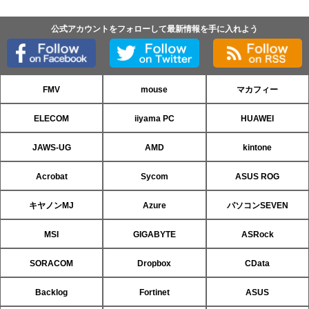
公式アカウントをフォローして最新情報を手に入れよう
FMV
mouse
マカフィー
ELECOM
iiyama PC
HUAWEI
JAWS-UG
AMD
kintone
Acrobat
Sycom
ASUS ROG
キヤノンMJ
Azure
パソコンSEVEN
MSI
GIGABYTE
ASRock
SORACOM
Dropbox
CData
Backlog
Fortinet
ASUS