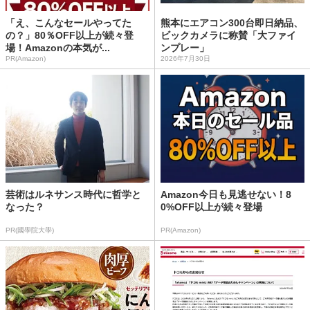
「え、こんなセールやってた
熊本にエアコン300台即日納品、
の？」80％OFF以上が続々登
ビックカメラに称賛「大ファイ
場！Amazonの本気が...
ンプレー」
PR(Amazon)
2026年7月30日
芸術はルネサンス時代に哲学と
Amazon今日も見逃せない！8
なった？
0%OFF以上が続々登場
PR(國學院大學)
PR(Amazon)