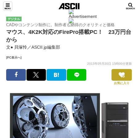
デジタル
CADやコンテンツ制作に。制作者も納得のクオリティと価格
マウス、4K2K対応のFirePro搭載PC！ 23万円台
から
文● 貝塚怜／ASCII.jp編集部
[PC表示へ]
2013年05月20日 15時00分更新
お気に入り