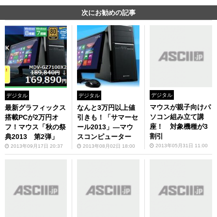
次にお勧めの記事
デジタル
デジタル
デジタル
マウスが親子向けパ
最新グラフィックス
なんと3万円以上値
ソコン組み立て講
搭載PCが2万円オ
引きも！「サマーセ
座！ 対象機種が3
フ！マウス「秋の祭
ール2013」—マウ
割引
典2013 第2弾」
スコンピューター
2013年05月31日 11:00
2013年09月17日 20:37
2013年08月02日 18:00