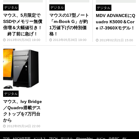
デジタル
デジタル
デジタル
マウス、5月限定で
マウスの17型ノート
MDV ADVANCEにQ
SSDやメモリー無償
「m-Book G」が約
uadro K5000＆Cor
倍増＆大幅値引き！
1万値下げの特別価
e i7-3960Xモデル！
終了前に急げ！
格！
2013年05月29日 19:00
2013年05月28日 19:00
2013年02月21日 15:00
デジタル
マウス、Ivy Bridge
／Quadro搭載デス
クトップを7万円台
から
2012年05月14日 22:00
TOP
ASCII倶楽部
ビジネス
TECH
デジタル
iPhone/Mac
ホビー
自作PC
AV