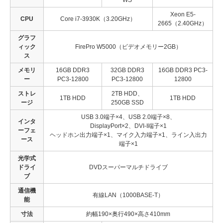
Xeon E5-
CPU
Core i7-3930K（3.20GHz）
2665（2.40GHz）
グラフ
ィック
FirePro W5000（ビデオメモリー2GB）
ス
メモリ
16GB DDR3
32GB DDR3
16GB DDR3 PC3-
ー
PC3-12800
PC3-12800
12800
ストレ
2TB HDD、
1TB HDD
1TB HDD
ージ
250GB SSD
USB 3.0端子×4、USB 2.0端子×8、
インタ
DisplayPort×2、DVI-I端子×1
ーフェ
ヘッドホン出力端子×1、マイク入力端子×1、ライン入出力
ース
端子×1
光学式
ドライ
DVDスーパーマルチドライブ
ブ
通信機
有線LAN（1000BASE-T）
能
寸法
約幅190×奥行490×高さ410mm