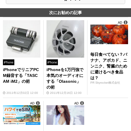
次にお勧めの記事
AD
毎日食べてない？バ
ナナ、アボカド、ニ
iPhone
iPhone
ンニク、腎臓のため
iPhoneでリニアPC
iPhoneを1万円強で
に避けるべき食品
M録音する「TASC
本気のオーディオに
は？
AM iM2」の術
する「Olasonic」
PR Skyrocket株式会社
の術
2011年12月02日 12:00
2011年12月16日 12:00
AD
AD