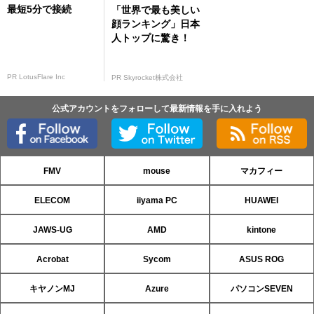
最短5分で接続
「世界で最も美しい
顔ランキング」日本
人トップに驚き！
PR LotusFlare Inc
PR Skyrocket株式会社
公式アカウントをフォローして最新情報を手に入れよう
FMV
mouse
マカフィー
ELECOM
iiyama PC
HUAWEI
JAWS-UG
AMD
kintone
Acrobat
Sycom
ASUS ROG
キヤノンMJ
Azure
パソコンSEVEN