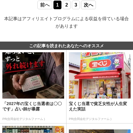
前へ
1
2
3
次へ
本記事はアフィリエイトプログラムによる収益を得ている場合
があります
この記事を読まれたあなたへのオススメ
「2027年の宝くじ当選者は〇〇
宝くじ当選で貧乏女性が人生変
です」占い師が暴露
えた実話
PR(合同会社デジタルファーム )
PR(合同会社デジタルファーム )