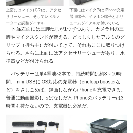
上面にはマイク(1)(2)と、アクセ
下面にはマイク(3)とiPhone充電
サリーシュー、そしてレベルメ
器用端子、イヤホン端子とボリ
ーターと調整ダイヤル
ュームダイアルが付いている
下面/左面には三脚ねじが1つずつあり、カメラ用の三
脚やマイクスタンドが使える。どっしりしたアルミのグ
リップ（持ち手）が付いてきて、それもここに取りつけ
られる。さらに上面にはアクセサリーシューがあり、水
準器などが付けられる。
バッテリーは単4電池×2本で、持続時間は約8～10時
間。mini USBにiOS対応の充電器（eneloop boosterな
ど）をさしこめば、録画しながらiPhoneを充電できる。
普通に動画撮影しっぱなしだとiPhoneのバッテリーは3
時間も持たないので、充電器は必須だ。