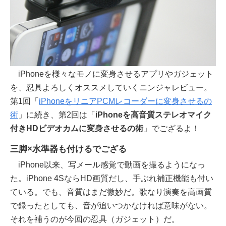
iPhoneを様々なモノに変身させるアプリやガジェット
を、忍具よろしくオススメしていくニンジャレビュー。
第1回「
iPhoneをリニアPCMレコーダーに変身させるの
術
」に続き、第2回は「
iPhoneを高音質ステレオマイク
付きHDビデオカムに変身させるの術
」でござるよ！
三脚×水準器も付けるでござる
iPhone以来、写メール感覚で動画を撮るようになっ
た。iPhone 4SならHD画質だし、手ぶれ補正機能も付い
ている。でも、音質はまだ微妙だ。歌なり演奏を高画質
で録ったとしても、音が追いつかなければ意味がない。
それを補うのが今回の忍具（ガジェット）だ。