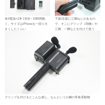
単4電池×2本で約8～10時間動
下面/左面に三脚ねじがあるの
く。サイズはiPhoneを一回り大
で、そこにグリップ（同梱）や
きくしたくらい
三脚、一脚などを付けて使う
グリップを付けるとこんな感じ。なんというか鋼の草食系動物