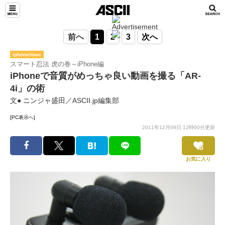
前へ
1
2
3
次へ
iphone/mac
スマート忍法 虎の巻～iPhone編
iPhoneで音質がめっちゃ良い動画を撮る「AR-
4i」の術
文● ニンジャ盛田／ASCII.jp編集部
[PC表示へ]
2011年12月09日 12時00分更新
お気に入り