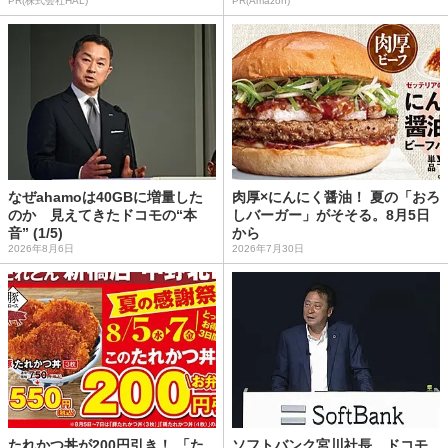
PR(株式会社HAL)
PR(Amazon)
なぜahamoは40GBに増量した
肉厚×にんにく醤油！ 夏の「おろ
のか 見えてきたドコモの“本
しバーガー」がそそる。8月5日
音” (1/5)
から
2026年8月6日
2026年7月30日
たれかつ丼が200円引き！ 「た
ソフトバンク宮川社長、ドコモ