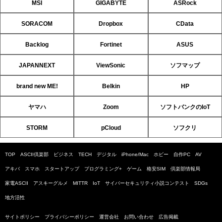
MSI
GIGABYTE
ASRock
SORACOM
Dropbox
CData
Backlog
Fortinet
ASUS
JAPANNEXT
ViewSonic
ソフマップ
brand new ME!
Belkin
HP
ヤマハ
Zoom
ソフトバンクのIoT
STORM
pCloud
ソフクリ
TOP
ASCII倶楽部
ビジネス
TECH
デジタル
iPhone/Mac
ホビー
自作PC
AV
アキバ
スマホ
スタートアップ
プログラミング+
ゲーム
格安SIM
倶楽部情報局
家電ASCII
アスキーグルメ
MITTR
IoT
サイバーセキュリティ小説コンテスト
SDGs
地方活性
サイトポリシー
プライバシーポリシー
運営会社
お問い合わせ
広告掲載