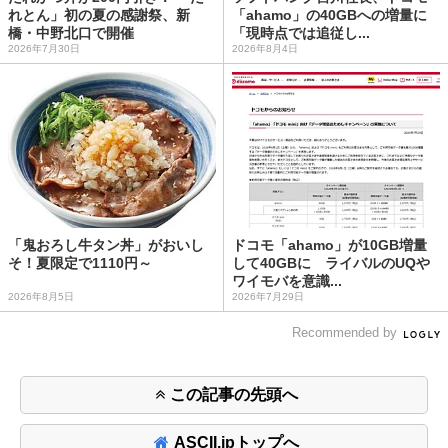
れとん」初の夏の感謝祭、新
「ahamo」の40GBへの増量に
橋・中野北口で開催
「現時点では追従し...
2026年7月30日
2026年8月4日
「鬼おろし牛タン丼」がおいし
ドコモ「ahamo」が10GB増量
そ！夏限定で1110円～
して40GBに ライバルのUQや
ワイモバを意識...
2026年8月5日
2026年7月29日
Recommended by
この記事の先頭へ
ASCII.jpトップへ