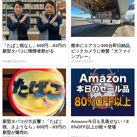
「たばこ税なし」600円→83円の
熊本にエアコン300台即日納品、
新型タバコに喫煙者群がる
ビックカメラに称賛「大ファイ
ンプレー」
PR(株式会社HAL)
2026年7月30日
新型タバコが大反響！「たばこ
Amazon今日も見逃せない！8
税、さようなら」600円→83円の
0%OFF以上が続々登場
新型が爆売れ