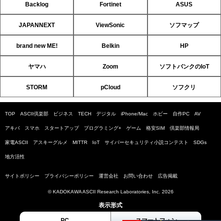
Backlog
Fortinet
ASUS
JAPANNEXT
ViewSonic
ソフマップ
brand new ME!
Belkin
HP
ヤマハ
Zoom
ソフトバンクのIoT
STORM
pCloud
ソフクリ
TOP
ASCII倶楽部
ビジネス
TECH
デジタル
iPhone/Mac
ホビー
自作PC
AV
アキバ
スマホ
スタートアップ
プログラミング+
ゲーム
格安SIM
倶楽部情報局
家電ASCII
アスキーグルメ
MITTR
IoT
サイバーセキュリティ小説コンテスト
SDGs
地方活性
サイトポリシー
プライバシーポリシー
運営会社
お問い合わせ
広告掲載
© KADOKAWA ASCII Research Laboratories, Inc. 2026
表示形式
PC
スマートフォン