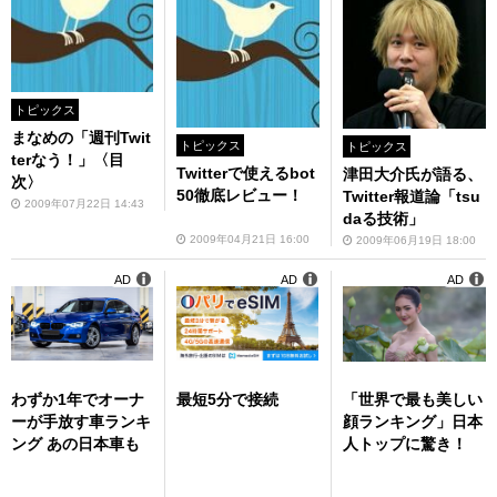
トピックス
まなめの「週刊Twit
トピックス
トピックス
terなう！」〈目
Twitterで使えるbot
津田大介氏が語る、
次〉
50徹底レビュー！
Twitter報道論「tsu
2009年07月22日 14:43
daる技術」
2009年04月21日 16:00
2009年06月19日 18:00
AD
AD
AD
わずか1年でオーナ
最短5分で接続
「世界で最も美しい
ーが手放す車ランキ
顔ランキング」日本
ング あの日本車も
人トップに驚き！