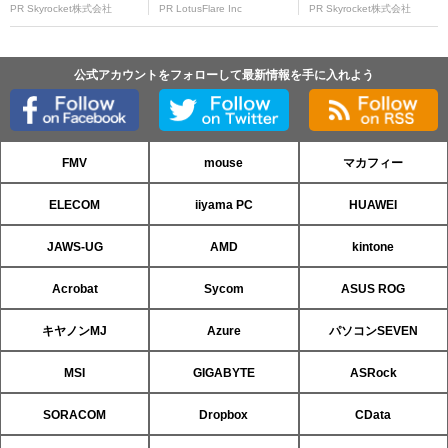
PR Skyrocket株式会社
PR LotusFlare Inc
PR Skyrocket株式会社
公式アカウントをフォローして最新情報を手に入れよう
FMV
mouse
マカフィー
ELECOM
iiyama PC
HUAWEI
JAWS-UG
AMD
kintone
Acrobat
Sycom
ASUS ROG
キヤノンMJ
Azure
パソコンSEVEN
MSI
GIGABYTE
ASRock
SORACOM
Dropbox
CData