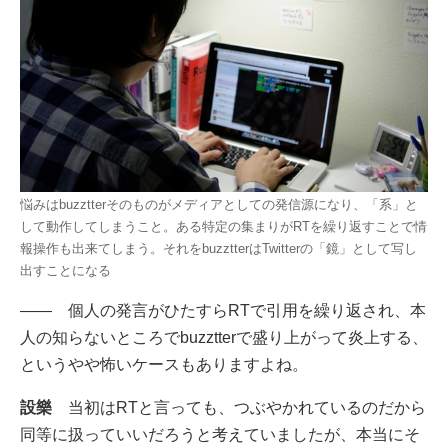
悩みはbuzztterそのものがメディアとしての発信源になり、「系」と
して動作してしまうこと。ある特定の集まりがRTを繰り返すことで情
報操作も出来てしまう。それをbuzztterはTwitterの「鏡」として写し
出すことになる
―― 個人の発言がひたすらRTで引用を繰り返され、本
人の知らないところでbuzztterで盛り上がって炎上する、
というやや怖いケースもありますよね。
設樂
当初はRTと言っても、つぶやかれているのだから
同等に扱っていいだろうと考えていましたが、本当にそ