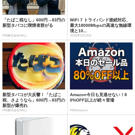
「たばこ税なし」600円→83円の
WiFi 7 トライバンド接続対応、
新型タバコに喫煙者群がる
最大18000Mbpsの高速な無線環
境と10...
PR(株式会社HAL)
2026年5月15日
新型タバコが大反響！「たばこ
Amazon今日も見逃せない！8
税、さようなら」600円→83円の
0%OFF以上が続々登場
新型が爆売れ
PR(株式会社HAL)
PR(Amazon)