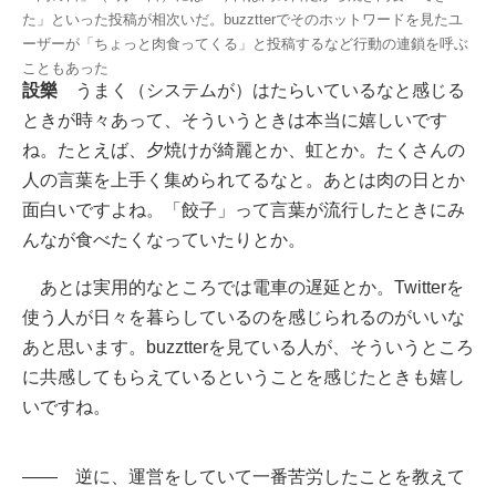
た」といった投稿が相次いだ。buzztterでそのホットワードを見たユ
ーザーが「ちょっと肉食ってくる」と投稿するなど行動の連鎖を呼ぶ
こともあった
設樂
うまく（システムが）はたらいているなと感じる
ときが時々あって、そういうときは本当に嬉しいです
ね。たとえば、夕焼けが綺麗とか、虹とか。たくさんの
人の言葉を上手く集められてるなと。あとは肉の日とか
面白いですよね。「餃子」って言葉が流行したときにみ
んなが食べたくなっていたりとか。
あとは実用的なところでは電車の遅延とか。Twitterを
使う人が日々を暮らしているのを感じられるのがいいな
あと思います。buzztterを見ている人が、そういうところ
に共感してもらえているということを感じたときも嬉し
いですね。
―― 逆に、運営をしていて一番苦労したことを教えて