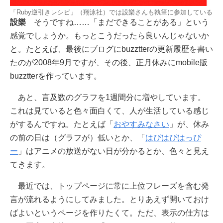
「Ruby逆引きレシピ」（翔泳社）では設樂さんも執筆に参加している
設樂
そうですね……「まだできることがある」という
感覚でしょうか。もっとこうだったら良いんじゃないか
と。たとえば、最後にブログにbuzztterの更新履歴を書い
たのが2008年9月ですが、その後、正月休みにmobile版
buzztterを作っています。
あと、言及数のグラフを1週間分に増やしています。
これは見ていると色々面白くて、人が生活している感じ
がするんですね。たとえば「
おやすみなさい
」が、休み
の前の日は（グラフが）低いとか、「
はぴはぴはっぴ
ー
」はアニメの放送がない日が分かるとか、色々と見え
てきます。
最近では、トップページに常に上位フレーズを含む発
言が流れるようにしてみました。とりあえず開いておけ
ばよいというページを作りたくて。ただ、表示の仕方は