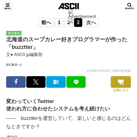
前へ
1
2
3
次へ
デジタル
北海道のスープカレー好きプログラマーが作った
「buzztter」
文● ASCII.jp編集部
[PC表示へ]
2009年10月02日 12時00分更新
お気に入り
変わっていくTwitter
使われ方に合わせたシステムを考え続けたい
―― buzztterを運営していて、楽しいと感じるのはどん
なときですか？