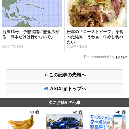
台風13号、予想進路に懸念広が
松屋の「ローストビーフ」を食
る「熊本だけは行かないで」
べた結果…うわぁ、牛めし食べ
たい！
2026年7月30日
2026年7月29日
Recommended by
この記事の先頭へ
ASCII.jpトップへ
次にお勧めの記事
AD
AD
AD