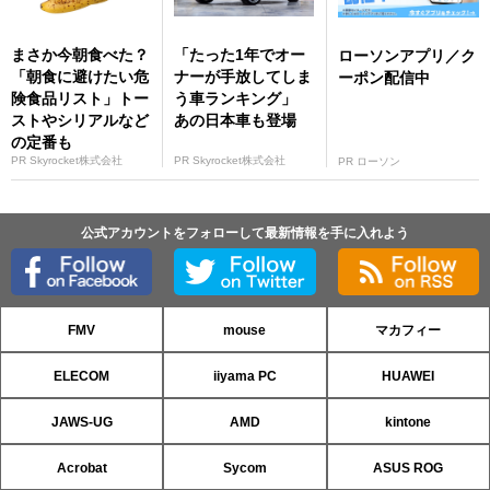
まさか今朝食べた？
「たった1年でオー
ローソンアプリ／ク
「朝食に避けたい危
ナーが手放してしま
ーポン配信中
険食品リスト」トー
う車ランキング」
ストやシリアルなど
あの日本車も登場
の定番も
PR Skyrocket株式会社
PR Skyrocket株式会社
PR ローソン
公式アカウントをフォローして最新情報を手に入れよう
FMV
mouse
マカフィー
ELECOM
iiyama PC
HUAWEI
JAWS-UG
AMD
kintone
Acrobat
Sycom
ASUS ROG