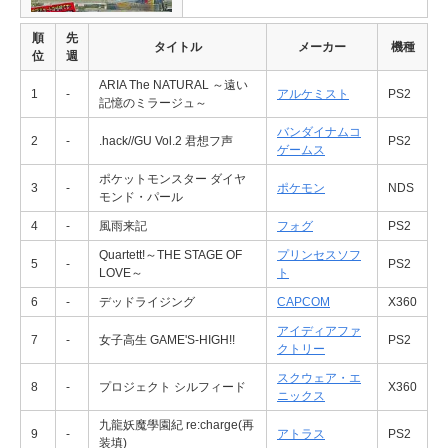
順
先
タイトル
メーカー
機種
位
週
ARIA The NATURAL ～遠い
1
-
アルケミスト
PS2
記憶のミラージュ～
バンダイナムコ
2
-
.hack//GU Vol.2 君想フ声
PS2
ゲームス
ポケットモンスター ダイヤ
3
-
ポケモン
NDS
モンド・パール
4
-
風雨来記
フォグ
PS2
Quartett!～THE STAGE OF
プリンセスソフ
5
-
PS2
LOVE～
ト
6
-
デッドライジング
CAPCOM
X360
アイディアファ
7
-
女子高生 GAME'S-HIGH!!
PS2
クトリー
スクウェア・エ
8
-
プロジェクト シルフィード
X360
ニックス
九龍妖魔學園紀 re:charge(再
9
-
アトラス
PS2
装填)