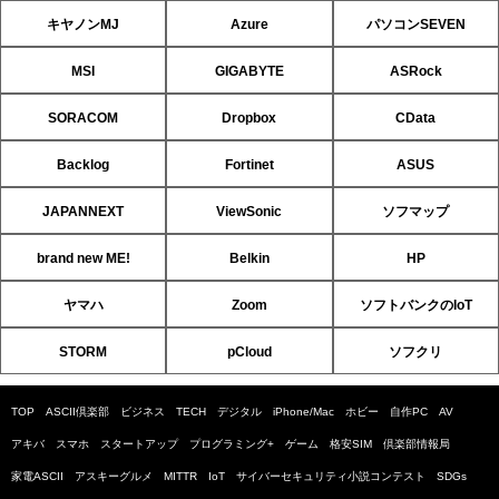
キヤノンMJ
Azure
パソコンSEVEN
MSI
GIGABYTE
ASRock
SORACOM
Dropbox
CData
Backlog
Fortinet
ASUS
JAPANNEXT
ViewSonic
ソフマップ
brand new ME!
Belkin
HP
ヤマハ
Zoom
ソフトバンクのIoT
STORM
pCloud
ソフクリ
TOP
ASCII倶楽部
ビジネス
TECH
デジタル
iPhone/Mac
ホビー
自作PC
AV
アキバ
スマホ
スタートアップ
プログラミング+
ゲーム
格安SIM
倶楽部情報局
家電ASCII
アスキーグルメ
MITTR
IoT
サイバーセキュリティ小説コンテスト
SDGs