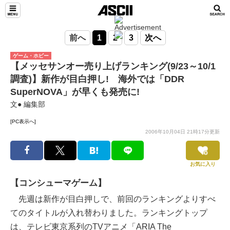
前へ
1
2
3
次へ
ゲーム・ホビー
【メッセサンオー売り上げランキング(9/23～10/1
調査)】新作が目白押し! 海外では「DDR
SuperNOVA」が早くも発売に!
文● 編集部
[PC表示へ]
2006年10月04日 21時17分更新
お気に入り
【コンシューマゲーム】
先週は新作が目白押しで、前回のランキングよりすべ
てのタイトルが入れ替わりました。ランキングトップ
は、テレビ東京系列のTVアニメ「ARIA The