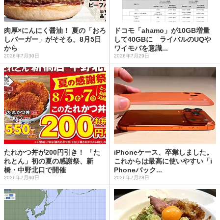
肉厚×にんにく醤油！ 夏の「おろ
ドコモ「ahamo」が10GB増量
しバーガー」がそそる。8月5日
して40GBに ライバルのUQや
から
ワイモバを意識...
2026年7月30日
2026年7月29日
たれかつ丼が200円引き！ 「た
iPhoneケース、卒業しました。
れとん」初の夏の感謝祭、新
これからは最高に使いやすい「i
橋・中野北口で開催
Phoneバック...
2026年7月30日
2026年7月28日