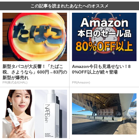
この記事を読まれたあなたへのオススメ
新型タバコが大反響！「たばこ
Amazon今日も見逃せない！8
税、さようなら」600円→83円の
0%OFF以上が続々登場
新型が爆売れ
PR(株式会社HAL)
PR(Amazon)