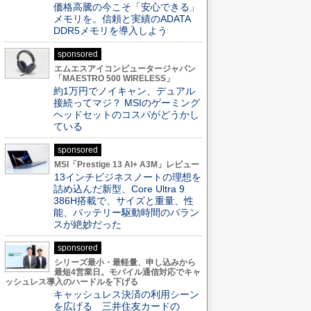
価格高騰の今こそ「安心できる」
メモリを。信頼と実績のADATA
DDR5メモリを導入しよう
sponsored
エムエスアイコンピュータージャパン
「MAESTRO 500 WIRELESS」
約1万円でノイキャン、デュアル
接続ってマジ？ MSIのゲーミング
ヘッドセットのコスパがどうかし
ている
sponsored
MSI「Prestige 13 AI+ A3M」レビュー
13インチビジネスノートの理想を
詰め込んだ新型、Core Ultra 9
386H搭載で、サイズと重量、性
能、バッテリー駆動時間のバラン
スが絶妙だった
sponsored
シリーズ最小・最軽量、申し込みから
最短4営業日。モバイル通信対応でキャ
ッシュレス導入のハードルを下げる
キャッシュレス決済の利用シーン
を広げる 三井住友カードの