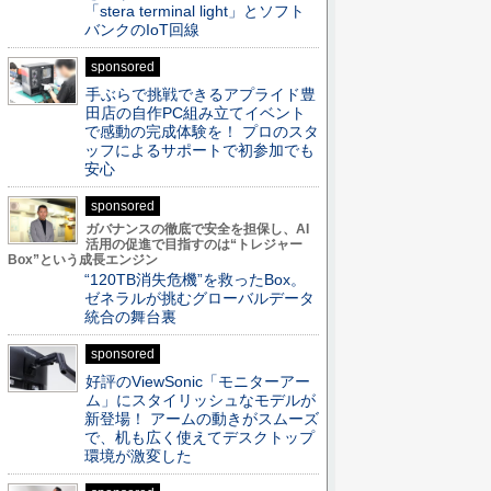
「stera terminal light」とソフト
バンクのIoT回線
sponsored
手ぶらで挑戦できるアプライド豊
田店の自作PC組み立てイベント
で感動の完成体験を！ プロのスタ
ッフによるサポートで初参加でも
安心
sponsored
ガバナンスの徹底で安全を担保し、AI
活用の促進で目指すのは“トレジャー
Box”という成長エンジン
“120TB消失危機”を救ったBox。
ゼネラルが挑むグローバルデータ
統合の舞台裏
sponsored
好評のViewSonic「モニターアー
ム」にスタイリッシュなモデルが
新登場！ アームの動きがスムーズ
で、机も広く使えてデスクトップ
環境が激変した