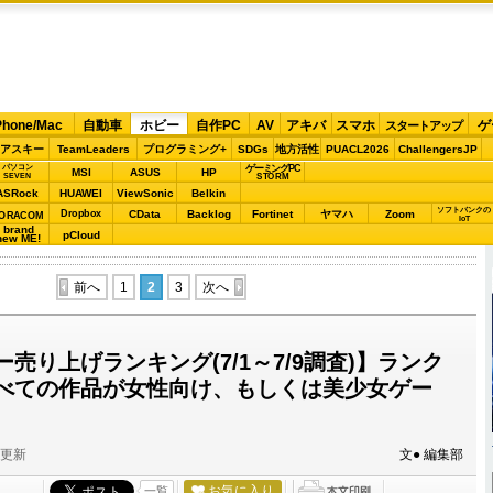
Phone/Mac
自動車
ホビー
自作PC
AV
アキバ
スマホ
ゲ
スタートアップ
アスキー
TeamLeaders
プログラミング+
SDGs
地方活性
PUACL2026
ChallengersJP
パソコン
ゲーミングPC
MSI
ASUS
HP
STORM
SEVEN
ASRock
HUAWEI
ViewSonic
Belkin
ソフトバンクの
Dropbox
CData
Backlog
Fortinet
ヤマハ
Zoom
ORACOM
IoT
brand
pCloud
new ME!
前へ
1
2
3
次へ
売り上げランキング(7/1～7/9調査)】ランク
べての作品が女性向け、もしくは美少女ゲー
分更新
文● 編集部
お気に入り
一覧