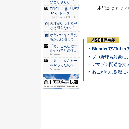
ひとりきりな『エ
ースをね...
本記事はアフィ
FINCHI主催「IVS2
026」トーク...
FINCHI on GOETHE
天才がいつも幸せ
とは限らない『ダ
イヤモン...
かわいいキャラた
ちが穴に潜ってひ
どい目に...
「え、こんなセー
BlenderでVT
ルやってたの？」
80％O...
Amazon
「え、こんなセー
ルやってたの？」
80％O...
Amazon