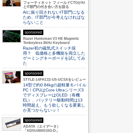
フォーティネット フィールドCTOがAI
とIT部門の付き合い方を語る
AIに振り回されないIT部門になる
ため、IT部門が今考えなければな
らないこと
sponsored
Razer Huntsman V3 HE Magnetic
Tenkeyless 8kHz Keyboard
Razer初の磁気式スイッチ採
用？ 低価格と多機能を両立した
ゲーミングキーボードを試してみ
た
sponsored
STYLE-14FH132-U5-UCSXをレビュー
14型で約0.84kgの超軽量モバイル
PC！CPUはCore Ultraシリーズ3
でディスプレーはOLED（有機
EL）、バッテリー駆動時間は13
時間超え。もう欲しくなる要素し
か見つからないッ！
sponsored
ADATA（エイデータ）
「AD5U480016G-D」