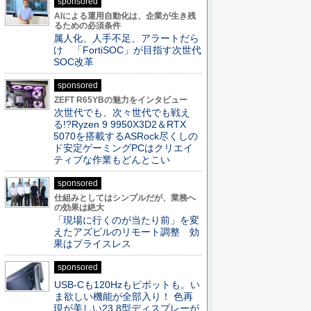
sponsored
AIによる運用自動化は、企業が生き残
るための必須条件
属人化、人手不足、アラートだら
け 「FortiSOC」が目指す次世代
SOC改革
sponsored
ZEFT R65YBの魅力をインタビュー
次世代でも、次々世代でも戦え
る!?Ryzen 9 9950X3D2＆RTX
5070を搭載するASRock尽くしの
ド安定ゲーミングPCはクリエイ
ティブな作業もどんとこい
sponsored
仕組みとしてはシンプルだが、業務へ
の効果は絶大
「現場に行くのが当たり前」を変
えたアズビルのリモート調整 効
果はプライスレス
sponsored
USB-Cも120Hzもピボットも。い
ま欲しい機能が全部入り！ 色再
現が美しい23.8型ディスプレーが