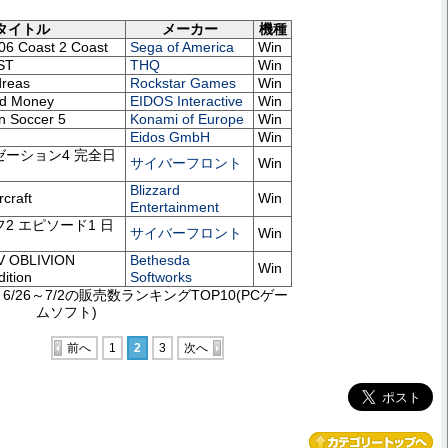
タイトル
メーカー
機種
 Coast 2 Coast
Sega of America
Win
ST
THQ
Win
reas
Rockstar Games
Win
od Money
EIDOS Interactive
Win
on Soccer 5
Konami of Europe
Win
Eidos GmbH
Win
ーション4 完全日
サイバーフロント
Win
Blizzard
craft
Win
Entertainment
2 エピソード1 日
サイバーフロント
Win
 IV OBLIVION
Bethesda
Win
dition
Softworks
/26～7/2の販売数ランキングTOP10(PCゲー
ムソフト)
前へ
1
2
3
次へ