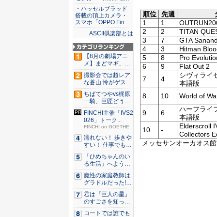
・ハッセルブラッド
順位
先週
搭載の頂上カメラ・
1
1
OUTRUN2006
スマホ「OPPO Fin…
2
2
TITAN QUE
ASCII倶楽部とは
3
7
GTA Sanand
4
3
Hitman Blo
【8月の劇場アニ
5
8
Pro Evoluti
メ】まどマギ、13
6
9
Flat Out 2
年ぶり...
シヴィライゼ
撮影会では超レア
7
4
な蒼山 怜がゲスト
本語版
登場！...
ちばてつやvs梶原
8
10
World of War
一騎、巨匠どうし
ハーフライフ
のガチ...
9
6
FINCHI主催「IVS2
本語版
026」トーク...
Elderscroll
FINCHI on GOETHE
10
-
Collectors E
濡れない！ 歩きや
メッセサンオーカオス館 6
すい！ 仕事でも履
ける...
「ひめちゃんのい
る生活」へようこ
そ！ 「...
魔性の家庭教師は
グラドルだった!?
村雨...
君は『巨人の星』
のすごさを知って
いるか？...
コートでは誰でも