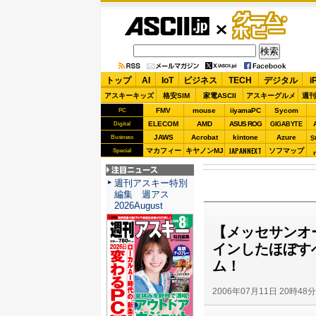
ASCII.jp
ゲーム・
ホビー
トップ
AI
IoT
ビジネス
TECH
デジタル
i
アスキーキッズ
格安SIM
家電ASCII
アスキーグルメ
週刊
FMV
mouse
iiyamaPC
Sycom
PC
ELECOM
AMD
ASUS ROG
Digital
GIGABYTE
JAWS
Acrobat
kintone
Azure
Business
S
JAPANNEXT
マカフィー
キヤノンMJ
ソフマップ
Special
注目ニュース
週刊アスキー特別
編集 週アス
2026August
【メッセサンオー
インしたほぼす
ム！
2006年07月11日 20時48