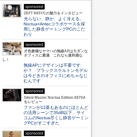
sponsored
ZEFT R65YCの魅力をインタビュー
光らない、静か、よく冷える。
Noctua×Antecコラボケースを採
用した静音ゲーミングPCのこだ
わり
sponsored
才色兼備なヤマハの無線APはモダンな
オフィスに最適 これなら違和感な
し！
無線APにデザインは不要です
か？ ブラックスケルトンモデル
は今どきのオフィスにめちゃなじ
むんです
sponsored
Silent Master Noctua Edition X870A
をレビュー
ファンが12基もあるのにほとんど
の活用シーンで35dB以下、サイ
コムのNoctua尽くし静音ゲーミン
グPCがすごすぎた
sponsored