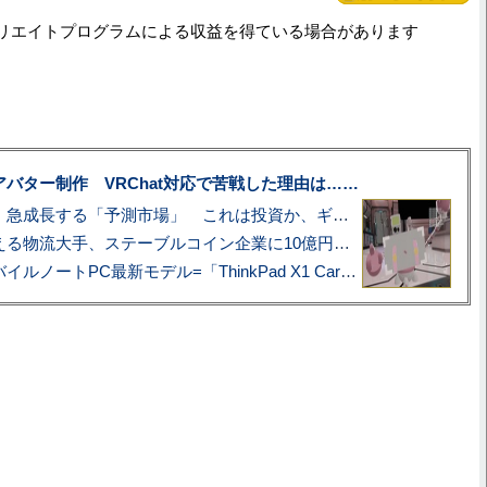
リエイトプログラムによる収益を得ている場合があります
uberアバター制作 VRChat対応で苦戦した理由は……
プロ野球も対象に、急成長する「予測市場」 これは投資か、ギャンブルか
アマゾン配送を支える物流大手、ステーブルコイン企業に10億円投資のワケ
あこがれの旗艦モバイルノートPC最新モデル=「ThinkPad X1 Carbon Gen 14 Aura Edition」実機レビュー