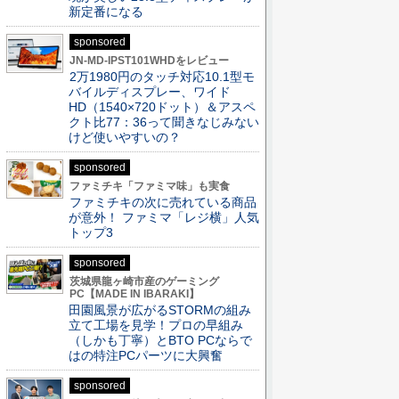
新定番になる
sponsored
JN-MD-IPST101WHDをレビュー
2万1980円のタッチ対応10.1型モ
バイルディスプレー、ワイド
HD（1540×720ドット）＆アスペ
クト比77：36って聞きなじみない
けど使いやすいの？
sponsored
ファミチキ「ファミマ味」も実食
ファミチキの次に売れている商品
が意外！ ファミマ「レジ横」人気
トップ3
sponsored
茨城県龍ヶ崎市産のゲーミング
PC【MADE IN IBARAKI】
田園風景が広がるSTORMの組み
立て工場を見学！プロの早組み
（しかも丁寧）とBTO PCならで
はの特注PCパーツに大興奮
sponsored