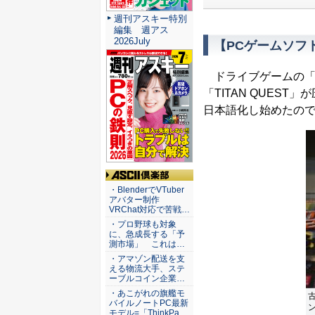
週刊アスキー特別
編集 週アス
2026July
【PCゲームソフ
ドライブゲームの「OUTR
「TITAN QUEST
日本語化し始めたの
ASCII倶楽部
・BlenderでVTuber
アバター制作
VRChat対応で苦戦…
・プロ野球も対象
に、急成長する「予
測市場」 これは…
・アマゾン配送を支
える物流大手、ステ
ーブルコイン企業…
・あこがれの旗艦モ
バイルノートPC最新
ン
モデル=「ThinkPa…