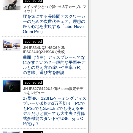
sponsored
スイッチひとつで背中のS字カーブにフ
ィット！
腰を気にする長時間デスクワーカ
ーのための次世代チェア。理想の
座り心地を実現する「LiberNovo
Omni Pro」
sponsored
JN-IPS34UQ2-HSC6とJN-
IPSC34UQ2-HSC6で比較
曲面（湾曲）ディスプレーってな
にがすごいの？一般的な平面モデ
ルとの見え方の違いや曲率（R）
の意味、選び方を解説
sponsored
JN-IPS27G120U2 価格.com限定モデ
ルをレビュー
27型4K・120Hzゲーミングディス
プレーが破格の3万円切り！PCで
もPS5でもSwitch 2でも使えるモ
デルだけど買っても大丈夫？昇降
式多機能スタンドやUSB Typc-C
給電は？