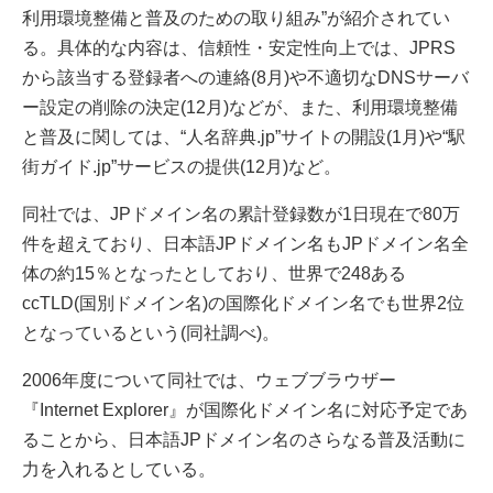
利用環境整備と普及のための取り組み”が紹介されてい
る。具体的な内容は、信頼性・安定性向上では、JPRS
から該当する登録者への連絡(8月)や不適切なDNSサーバ
ー設定の削除の決定(12月)などが、また、利用環境整備
と普及に関しては、“人名辞典.jp”サイトの開設(1月)や“駅
街ガイド.jp”サービスの提供(12月)など。
同社では、JPドメイン名の累計登録数が1日現在で80万
件を超えており、日本語JPドメイン名もJPドメイン名全
体の約15％となったとしており、世界で248ある
ccTLD(国別ドメイン名)の国際化ドメイン名でも世界2位
となっているという(同社調べ)。
2006年度について同社では、ウェブブラウザー
『Internet Explorer』が国際化ドメイン名に対応予定であ
ることから、日本語JPドメイン名のさらなる普及活動に
力を入れるとしている。