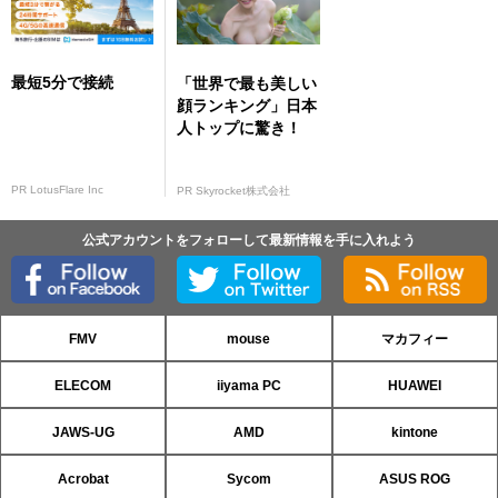
最短5分で接続
「世界で最も美しい
顔ランキング」日本
人トップに驚き！
PR LotusFlare Inc
PR Skyrocket株式会社
公式アカウントをフォローして最新情報を手に入れよう
FMV
mouse
マカフィー
ELECOM
iiyama PC
HUAWEI
JAWS-UG
AMD
kintone
Acrobat
Sycom
ASUS ROG