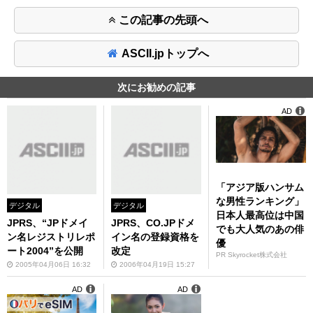
この記事の先頭へ
ASCII.jpトップへ
次にお勧めの記事
AD
「アジア版ハンサム
な男性ランキング」
デジタル
デジタル
日本人最高位は中国
JPRS、“JPドメイ
JPRS、CO.JPドメ
でも大人気のあの俳
ン名レジストリレポ
イン名の登録資格を
優
ート2004”を公開
改定
PR Skyrocket株式会社
2005年04月06日 16:32
2006年04月19日 15:27
AD
AD