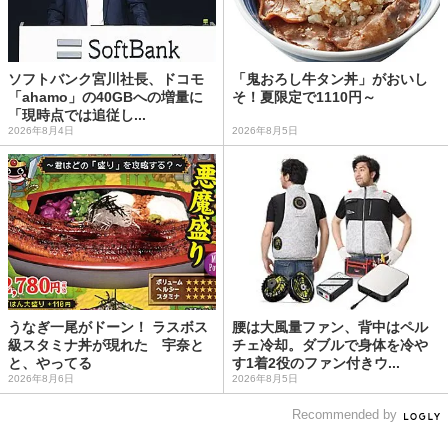
ソフトバンク宮川社長、ドコモ
「鬼おろし牛タン丼」がおいし
「ahamo」の40GBへの増量に
そ！夏限定で1110円～
「現時点では追従し...
2026年8月4日
2026年8月5日
うなぎ一尾がドーン！ ラスボス
腰は大風量ファン、背中はペル
級スタミナ丼が現れた 宇奈と
チェ冷却。ダブルで身体を冷や
と、やってる
す1着2役のファン付きウ...
2026年8月6日
2026年8月5日
Recommended by