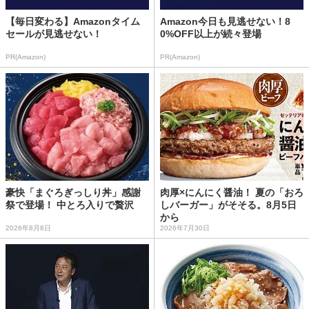
【毎日変わる】Amazonタイム
Amazon今日も見逃せない！8
セールが見逃せない！
0%OFF以上が続々登場
PR(Amazon)
PR(Amazon)
豪快「まぐろぎっしり丼」感謝
肉厚×にんにく醤油！ 夏の「おろ
祭で登場！ 中とろ入りで贅沢
しバーガー」がそそる。8月5日
から
2026年8月8日
2026年7月30日