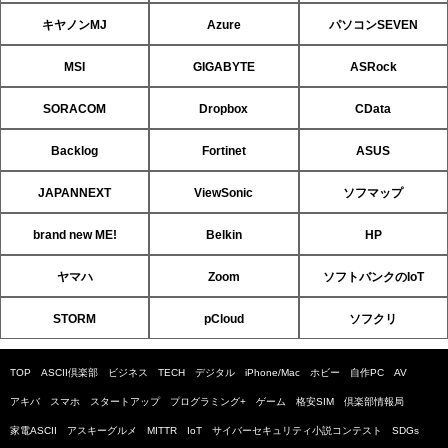
キヤノンMJ
Azure
パソコンSEVEN
MSI
GIGABYTE
ASRock
SORACOM
Dropbox
CData
Backlog
Fortinet
ASUS
JAPANNEXT
ViewSonic
ソフマップ
brand new ME!
Belkin
HP
ヤマハ
Zoom
ソフトバンクのIoT
STORM
pCloud
ソフクリ
TOP
ASCII倶楽部
ビジネス
TECH
デジタル
iPhone/Mac
ホビー
自作PC
AV
アキバ
スマホ
スタートアップ
プログラミング+
ゲーム
格安SIM
倶楽部情報局
家電ASCII
アスキーグルメ
MITTR
IoT
サイバーセキュリティ小説コンテスト
SDGs