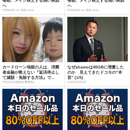
毎朝、メイク映えする潤い美肌
毎朝、メイク映えする潤い美肌
へ
へ
PR(NARS on 美的.com)
PR(NARS on 美的.com)
カードローン地獄の人は、消費
なぜahamoは40GBに増量した
者金融が教えない『返済停止し
のか 見えてきたドコモの“本
て減額・免除する方法』で...
音” (1/5)
PR(渋谷法務総合事務所)
2026年8月6日