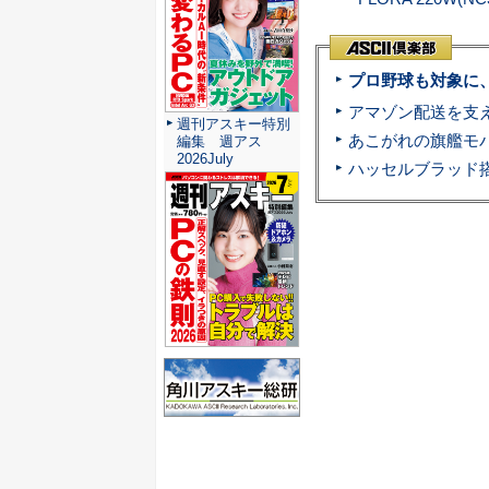
プロ野球も対象に
週刊アスキー特別
編集 週アス
2026July