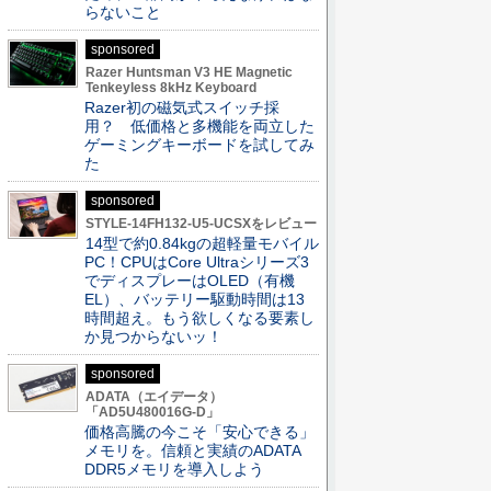
らないこと
sponsored
Razer Huntsman V3 HE Magnetic
Tenkeyless 8kHz Keyboard
Razer初の磁気式スイッチ採
用？ 低価格と多機能を両立した
ゲーミングキーボードを試してみ
た
sponsored
STYLE-14FH132-U5-UCSXをレビュー
14型で約0.84kgの超軽量モバイル
PC！CPUはCore Ultraシリーズ3
でディスプレーはOLED（有機
EL）、バッテリー駆動時間は13
時間超え。もう欲しくなる要素し
か見つからないッ！
sponsored
ADATA（エイデータ）
「AD5U480016G-D」
価格高騰の今こそ「安心できる」
メモリを。信頼と実績のADATA
DDR5メモリを導入しよう