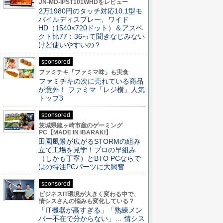
JN-MD-IPST101WHDをレビュー
2万1980円のタッチ対応10.1型モ
バイルディスプレー、ワイド
HD（1540×720ドット）＆アスペ
クト比77：36って聞きなじみない
けど使いやすいの？
sponsored
ファミチキ「ファミマ味」も実食
ファミチキの次に売れている商品
が意外！ ファミマ「レジ横」人気
トップ3
sponsored
茨城県龍ヶ崎市産のゲーミング
PC【MADE IN IBARAKI】
田園風景が広がるSTORMの組み
立て工場を見学！プロの早組み
（しかも丁寧）とBTO PCならで
はの特注PCパーツに大興奮
sponsored
ビジネスIT環境が大きく変わる中で、
情シスさんの悩みも変化している？
「IT機器が高すぎる」「熟練メン
バー不在で分からない」… 情シス