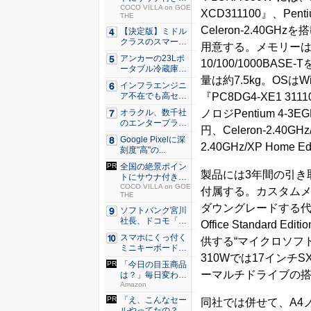
シェア別...
COCO VILLA on GOE
XCD311100』、Pent
THE
Celeron-2.40GHz
【決定版】ミドル
クラスのスマート
用意する。メモリーは2
フォンの...
アンカーの23Lポ
10/100/1000BA
ータブル冷蔵庫が
量は約7.5kg。OSはWin
Ama...
インフラエンジニ
『PC8DG4-XE1 311
ア不在でも高セキ
ュリティ...
ノロジPentium 4-3E
オラクル、数千社
のエンタープライ
円、Celeron-2.40GHz
ズ・アプ...
Google Pixelに深
2.40GHz/XP Home 
刻度"高"の...
全国の絶景ポイン
製品には3年間の引き
トにサウナ付きの
シェア別...
COCO VILLA on GOE
付属する。カスタムメイ
THE
ダウングレードする代行
ソフトバンク宮川
社長、ドコモ「ah
Office Standard Ed
amo...
スマホにくっ付く
供する“マイクロソフ
ミニキーボード！
310Wでは17インチS
触ってわ...
「今日の目玉商品
ーマルチドライブの
は？」毎日変わる
Amaz...
Amazon
「え、こんなセー
同社では併せて、A4ノ
ルやってたの？」