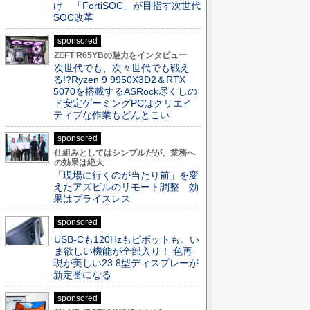
け 「FortiSOC」が目指す次世代
SOC改革
sponsored
ZEFT R65YBの魅力をインタビュー
次世代でも、次々世代でも戦え
る!?Ryzen 9 9950X3D2＆RTX
5070を搭載するASRock尽くしの
ド安定ゲーミングPCはクリエイ
ティブな作業もどんとこい
sponsored
仕組みとしてはシンプルだが、業務へ
の効果は絶大
「現場に行くのが当たり前」を変
えたアズビルのリモート調整 効
果はプライスレス
sponsored
USB-Cも120Hzもピボットも。い
ま欲しい機能が全部入り！ 色再
現が美しい23.8型ディスプレーが
新定番になる
sponsored