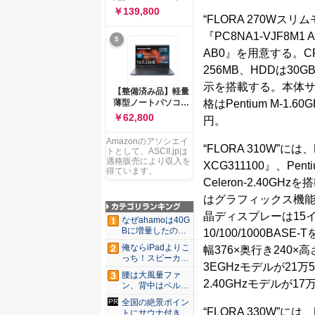
ー 83K9003JJP ノー
ソコン Vivobook 15
￥139,800
トPC
“FLORA 270Wスリム
M1502NAQ 15.6イ
ンチ AMD Ryzen 7
『PC8NA1-VJF8M1 
5
170 メモリ16GB
AB0』を用意する。
SSD 512GB
Microsoft 365
256MB、HDDは30G
Personal (24か月版)
示を搭載する。本体サイズ
搭載 Windows 11 重
【整備済み品】軽量
量1.7kg Wi-Fi 6E ク
格はPentium M-1.6
薄型ノートパソコン
ワイエットブルー
dynabook G83 ■
￥62,800
円。
M1502NAQ-
13.3型
R7165BUWS
FHD(1920x1080) -
Amazonのアソシエイ
“FLORA 310W”には
高性能第11世代Core
トとして、ASCII.jpは
i5-1135G7 - メモリ
適格販売により収入を
XCG311100』、Pent
16GB - SSD 256GB
得ています。
Celeron-2.40G
- Webカメラ -
WiFi&Bluetooth -
はグラフィックス機能を
USB Type-C - MS
晶ディスプレーは15
Office 2021 - Win11
なぜahamoは40G
搭載
Bに増量したの
10/100/1000BASE
か ...
俺ならiPadよりこ
幅376×奥行き240×高
っち！スピーカー
3EGHzモデルが21万525
9個...
腰は大風量ファ
2.40GHzモデルが17
ン、背中はペルチ
ェ冷却。ダ...
全国の絶景ポイン
“FLORA 330W”には
トにサウナ付きの