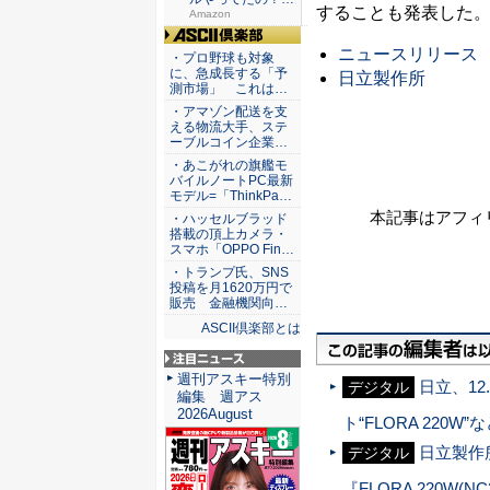
することも発表した
80％O...
Amazon
ASCII倶楽部
ニュースリリース
・プロ野球も対象
に、急成長する「予
日立製作所
測市場」 これは…
・アマゾン配送を支
える物流大手、ステ
ーブルコイン企業…
・あこがれの旗艦モ
バイルノートPC最新
モデル=「ThinkPa…
本記事はアフィ
・ハッセルブラッド
搭載の頂上カメラ・
スマホ「OPPO Fin…
・トランプ氏、SNS
投稿を月1620万円で
販売 金融機関向…
ASCII倶楽部とは
注目ニュース
週刊アスキー特別
日立、1
デジタル
編集 週アス
2026August
ト“FLORA 220W
日立製作
デジタル
『FLORA 220W(N