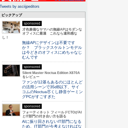
Tweets by asciijpeditors
ピックアップ
sponsored
才色兼備なヤマハの無線APはモダンな
オフィスに最適 これなら違和感な
し！
無線APにデザインは不要です
か？ ブラックスケルトンモデル
は今どきのオフィスにめちゃなじ
むんです
sponsored
Silent Master Noctua Edition X870A
をレビュー
ファンが12基もあるのにほとんど
の活用シーンで35dB以下、サイ
コムのNoctua尽くし静音ゲーミン
グPCがすごすぎた
sponsored
フォーティネット フィールドCTOがAI
とIT部門の付き合い方を語る
AIに振り回されないIT部門になる
ため、IT部門が今考えなければな