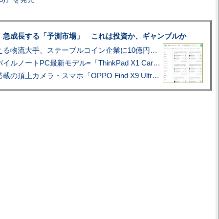
、急成長する「予測市場」 これは投資か、ギャンブルか
アマゾン配送を支える物流大手、ステーブルコイン企業に10億円投資のワケ
あこがれの旗艦モバイルノートPC最新モデル=「ThinkPad X1 Carbon Gen 14 Aura Edition」実機レビュー
ハッセルブラッド搭載の頂上カメラ・スマホ「OPPO Find X9 Ultra」実写レビュー=プロが本気で徹底撮影しました!!