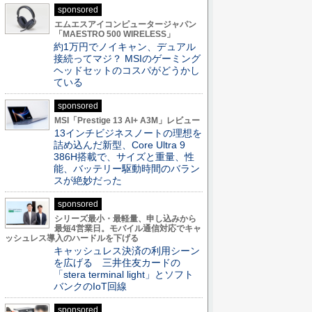
sponsored
エムエスアイコンピュータージャパン
「MAESTRO 500 WIRELESS」
約1万円でノイキャン、デュアル
接続ってマジ？ MSIのゲーミング
ヘッドセットのコスパがどうかし
ている
sponsored
MSI「Prestige 13 AI+ A3M」レビュー
13インチビジネスノートの理想を
詰め込んだ新型、Core Ultra 9
386H搭載で、サイズと重量、性
能、バッテリー駆動時間のバラン
スが絶妙だった
sponsored
シリーズ最小・最軽量、申し込みから
最短4営業日。モバイル通信対応でキャ
ッシュレス導入のハードルを下げる
キャッシュレス決済の利用シーン
を広げる 三井住友カードの
「stera terminal light」とソフト
バンクのIoT回線
sponsored