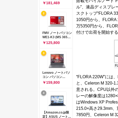
搭載モバイルノート“FLO
コン 15-fd 15.6イン
￥181,469
チ インテル Core 5
ル”、液晶ディスプレー
120U メモリ16GB
スクトップ“FLORA 
2
SSD512GB
Windows 11
1050円から、FLORA
Microsoft Office
万5350円から、FLO
2024搭載 WPS
Office搭載 カメラシ
付けで出荷を開始する(FL
FMV ノートパソコン
ャッター 指紋認証 薄
WE1-K3 (MS 365
型 Copilotキー搭載
Personal/Copilotキ
￥125,800
ナチュラルシルバー
ー搭載/Win 11/15.6
(BJ0M5PA-AAAI)
型/Core
3
i5/16GB/SSD
512GB/ホワイト)
FMVWK3E15W_AZ
F
Lenovo ノートパソ
“FLORA 220W”には、
コン パソコン
IdeaPad Slim 3 14.0
￥159,800
と、Celeron M 32
インチ AMD
意される。CPU以外
Ryzen™ 5 8640HS
4
メモリ16GB
レーの解像度は1280×
SSD512GB
はWindows XP P
Microsoft 365 試用
版 Windows11 バッ
215.0×高さ29.3mm
テリー駆動12.6時間
【Amazon.co.jp限
7850円、Celeron 
重量1.39kg ルナグレ
定】ASUS ノートパ