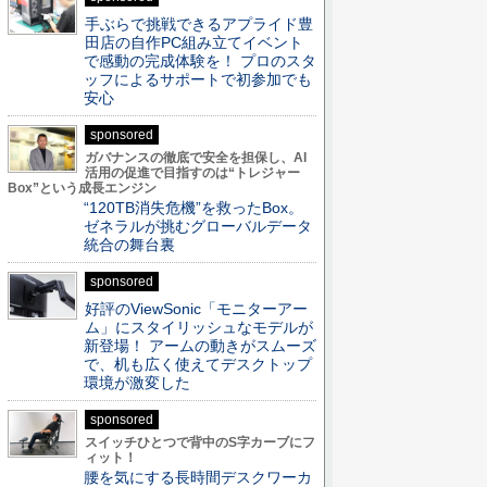
手ぶらで挑戦できるアプライド豊
田店の自作PC組み立てイベント
で感動の完成体験を！ プロのスタ
ッフによるサポートで初参加でも
安心
sponsored
ガバナンスの徹底で安全を担保し、AI
活用の促進で目指すのは“トレジャー
Box”という成長エンジン
“120TB消失危機”を救ったBox。
ゼネラルが挑むグローバルデータ
統合の舞台裏
sponsored
好評のViewSonic「モニターアー
ム」にスタイリッシュなモデルが
新登場！ アームの動きがスムーズ
で、机も広く使えてデスクトップ
環境が激変した
sponsored
スイッチひとつで背中のS字カーブにフ
ィット！
腰を気にする長時間デスクワーカ