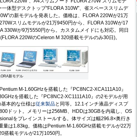
RA 220W”、A4スリムノート“FLORA 270W スリムモデ
一体型デスクトップ“FLORA 310W”、省スペーススリムデ
330W”の新モデルを発表した。価格は、FLORA 220Wが21万
 270Wスリムモデルが21万9450円から、FLORA 310Wが17
RA 330Wが9万5550円から。カスタムメイドにも対応。同日
ORA 220WのCeleron M 320搭載モデルのみ30日)。
LORA新モデル
Pentium M-1.60GHzを搭載した『PC8NC2-XCA111A10』
0-1.30GHzを搭載した『PC8NC2-XC1111A10』の2モデルが用
の基本的な仕様は
従来製品
と同等。12.1インチ液晶ディスプ
800ドット。メモリーは256MB、HDDは30GBを内蔵し、OS
rofessionalをプレインストールする。体サイズは幅296.8×奥行き
、重量は1.83kg。価格はPentium M-1.60GHz搭載モデルが22万
M 320搭載モデルが21万1050円。