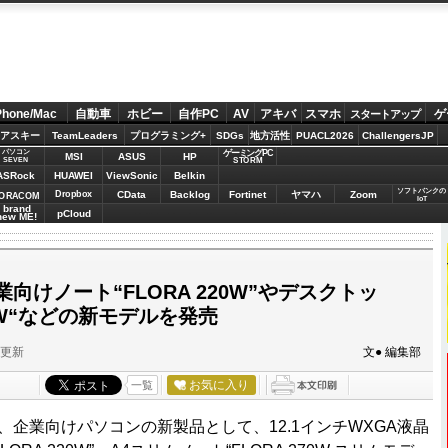
Phone/Mac
自動車
ホビー
自作PC
AV
アキバ
スマホ
ゲ
スタートアップ
アスキー
TeamLeaders
プログラミング+
SDGs
地方活性
PUACL2026
ChallengersJP
パソコン
ゲーミングPC
MSI
ASUS
HP
STORM
SEVEN
ASRock
HUAWEI
ViewSonic
Belkin
ソフトバンクの
Dropbox
CData
Backlog
Fortinet
ヤマハ
Zoom
ORACOM
IoT
brand
pCloud
new ME!
向けノート“FLORA 220W”やデスクトッ
10W“などの新モデルを発売
分更新
文● 編集部
お気に入り
一覧
日、企業向けパソコンの新製品として、12.1インチWXGA液晶