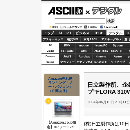
ASCII.jp
デジタル
トップ
AI
IoT
ビジネス
TECH
デジタル
i
アスキーキッズ
格安SIM
家電ASCII
アスキーグルメ
週刊
FMV
mouse
iiyamaPC
Sycom
PC
ELECOM
AMD
ASUS ROG
Digital
GIGABYTE
JAWS
Acrobat
kintone
Azure
Business
S
JAPANNEXT
マカフィー
キヤノンMJ
ソフマップ
Special
Amazon売れ筋
ランキング「ノ
日立製作所、企業
ートパソコン」
プ“FLORA 3
（在庫あり）
1
2004年06月10日 21時11
【Amazon.co.jp限
(株)日立製作所は10
定】HP ノートパソ