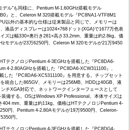
モデル”も同様に、Pentium M-1.60GHz搭載モデル
AB0』と、Celeron M 320搭載モデル『PC8NA1-VTF8M1
CPU以外の基本的な仕様は従来製品と同じで、メモリーは
B、液晶ディスプレーは1024×768ドット(XGA)で1677万色表
は幅330×奥行き281×高さ33.2mm、重量は約2.8kg。価
0GHzモデルが23万6250円、Celeron M 320モデルが21万9450
、HTテクノロジPentium 4-3EGHzを搭載した『PC8DA6-
ium 4-2.80AGHzを搭載した『PC8DA6-XCW311100』、
Hzを搭載した『PC8DA6-XC5311100』を用意する。チップセット
統合した865GV、メモリーは256MB、HDDは40GB、液
インチXGA対応で、ネットワークインターフェースとして
-Tを装備する。OSはWindows XP Professional。本体サイズは
さ404 mm、重量は約11kg。価格はHTテクノロジPentium 4-
0円、Pentium 4-2.80Aモデルが19万9500円、Celeron-
万5350円。
、HTテクノロジPentium 4-3EGHzを搭載した『PC8DG4-