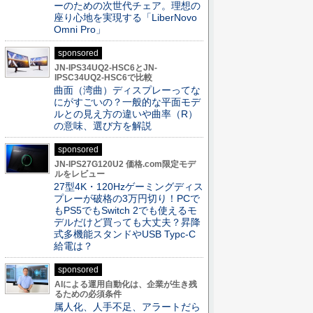
ーのための次世代チェア。理想の
座り心地を実現する「LiberNovo
Omni Pro」
sponsored
JN-IPS34UQ2-HSC6とJN-
IPSC34UQ2-HSC6で比較
曲面（湾曲）ディスプレーってな
にがすごいの？一般的な平面モデ
ルとの見え方の違いや曲率（R）
の意味、選び方を解説
sponsored
JN-IPS27G120U2 価格.com限定モデ
ルをレビュー
27型4K・120Hzゲーミングディス
プレーが破格の3万円切り！PCで
もPS5でもSwitch 2でも使えるモ
デルだけど買っても大丈夫？昇降
式多機能スタンドやUSB Typc-C
給電は？
sponsored
AIによる運用自動化は、企業が生き残
るための必須条件
属人化、人手不足、アラートだら