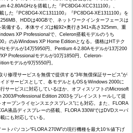
ium 4-2.80AGHzを搭載した『PC8DG4-XCC311100』、
を搭載した『PC8DG4-XC1311100』『PC8DG4-XE1311100』を
56MB、HDDは40GBで、ネットワークインターフェースは
SE-Tを装備する。本体サイズは幅92×奥行き341×高さ325mm、重
dows XP Professionalで、Celeron搭載モデルのうち
100』のみWindows XP Home Editionとなる。価格はHTテク
GHzモデルが14万5950円、Pentium 4-2.80Aモデルが13万200
/XP Professionalモデルが10万1850円、Celeron-
Editionモデルが9万5550円。
取り修理サービスを無償で提供する“3年無償保証サービス”が
ドサービスとして、各モデルともOSをWindows 2000に
サービスに対応しているほか、オフィスソフトのMicrosoft
ition 2003/Professional Edition 2003をプレインストールして提
トオープンライセンスエクスプレス”にも対応。また、FLORA
XGA液晶ディスプレーの搭載、FLORA 330WではDVDスーパ
搭載にも対応している。
ートパソコン“FLORA 270W”の現行機種を最大10％値下げ