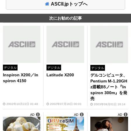
ASCII.jpトップへ
次にお勧めの記事
デジタル
デジタル
デジタル
Inspiron X200／In
Latitude X200
デルコンピュータ、
spiron 4150
Pentium M-1.20GH
z搭載B5ノート『In
spiron 300m』を発
売
2002年10月22日 01:48
2002年07月16日 00:01
2003年09月01日 16:14
AD
AD
AD