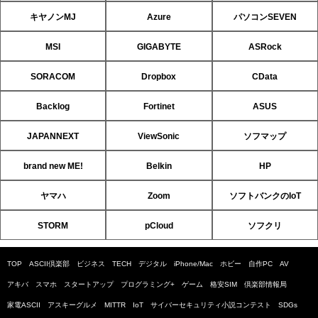
キヤノンMJ
Azure
パソコンSEVEN
MSI
GIGABYTE
ASRock
SORACOM
Dropbox
CData
Backlog
Fortinet
ASUS
JAPANNEXT
ViewSonic
ソフマップ
brand new ME!
Belkin
HP
ヤマハ
Zoom
ソフトバンクのIoT
STORM
pCloud
ソフクリ
TOP
ASCII倶楽部
ビジネス
TECH
デジタル
iPhone/Mac
ホビー
自作PC
AV
アキバ
スマホ
スタートアップ
プログラミング+
ゲーム
格安SIM
倶楽部情報局
家電ASCII
アスキーグルメ
MITTR
IoT
サイバーセキュリティ小説コンテスト
SDGs