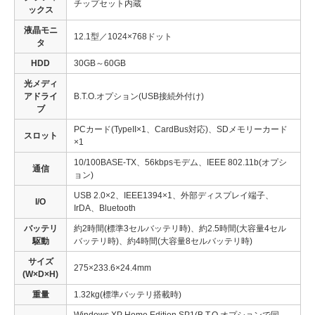
チップセット内蔵
ックス
液晶モニ
12.1型／1024×768ドット
タ
HDD
30GB～60GB
光メディ
アドライ
B.T.O.オプション(USB接続外付け)
ブ
PCカード(TypeII×1、CardBus対応)、SDメモリーカード
スロット
×1
10/100BASE-TX、56kbpsモデム、IEEE 802.11b(オプシ
通信
ョン)
USB 2.0×2、IEEE1394×1、外部ディスプレイ端子、
I/O
IrDA、Bluetooth
バッテリ
約2時間(標準3セルバッテリ時)、約2.5時間(大容量4セル
駆動
バッテリ時)、約4時間(大容量8セルバッテリ時)
サイズ
275×233.6×24.4mm
(W×D×H)
重量
1.32kg(標準バッテリ搭載時)