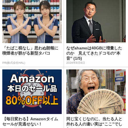
「たばこ税なし」思わぬ朗報に
なぜahamoは40GBに増量した
喫煙者が群がる新型タバコ
のか 見えてきたドコモの“本
音” (1/5)
PR(株式会社HAL)
2026年8月6日
【毎日変わる】Amazonタイム
同じ宝くじなのに、当たる人と
セールが見逃せない！
外れる人の違い実は“ここ”でし