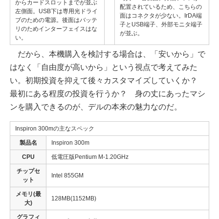
からカードスロットまでが並ぶ
配置されているため、こちらの
左側面。USB下は専用光ドライ
面はコネクタが少ない。IrDA端
ブのための電源。後面はバッテ
子とUSB端子、外部モニタ端子
リのためインターフェイスはな
が並ぶ。
い。
だから、本機購入を検討する場合は、「安いから」で
はなく「自由度が高いから」という視点で考えてみた
い。初期投資を抑えて後々カスタマイズしていくか？
最初にある程度の投資を行うか？ 身の丈にあったマシ
ンを購入できるのが、デルの本来の魅力なのだ。
Inspiron 300mの主なスペック
製品名
Inspiron 300m
CPU
低電圧版Pentium M-1.20GHz
チップセ
Intel 855GM
ット
メモリ(最
128MB(1152MB)
大)
グラフィ