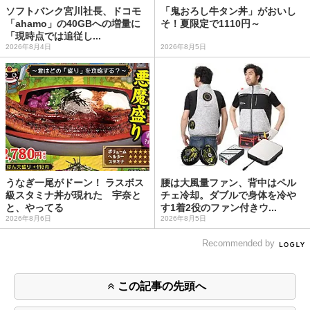
ソフトバンク宮川社長、ドコモ
「鬼おろし牛タン丼」がおいし
「ahamo」の40GBへの増量に
そ！夏限定で1110円～
「現時点では追従し...
2026年8月4日
2026年8月5日
うなぎ一尾がドーン！ ラスボス
腰は大風量ファン、背中はペル
級スタミナ丼が現れた 宇奈と
チェ冷却。ダブルで身体を冷や
と、やってる
す1着2役のファン付きウ...
2026年8月6日
2026年8月5日
Recommended by
この記事の先頭へ