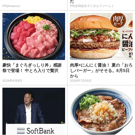
た
PR(Amazon)
PR(合同会社デジタルファーム )
豪快「まぐろぎっしり丼」感謝
肉厚×にんにく醤油！ 夏の「おろ
祭で登場！ 中とろ入りで贅沢
しバーガー」がそそる。8月5日
から
2026年8月8日
2026年7月30日