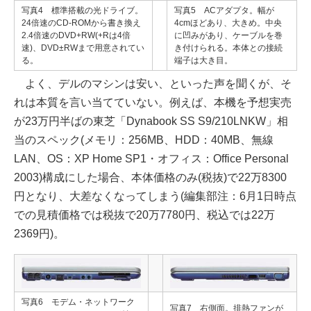
写真4 標準搭載の光ドライブ。
写真5 ACアダプタ。幅が
24倍速のCD-ROMから書き換え
4cmほどあり、大きめ。中央
2.4倍速のDVD+RW(+Rは4倍
に凹みがあり、ケーブルを巻
速)、DVD±RWまで用意されてい
き付けられる。本体との接続
る。
端子は大き目。
よく、デルのマシンは安い、といった声を聞くが、そ
れは本質を言い当てていない。例えば、本機を予想実売
が23万円半ばの東芝「Dynabook SS S9/210LNKW」相
当のスペック(メモリ：256MB、HDD：40MB、無線
LAN、OS：XP Home SP1・オフィス：Office Personal
2003)構成にした場合、本体価格のみ(税抜)で22万8300
円となり、大差なくなってしまう(編集部注：6月1日時点
での見積価格では税抜で20万7780円、税込では22万
2369円)。
写真6 モデム・ネットワーク
写真7 右側面。排熱ファンが