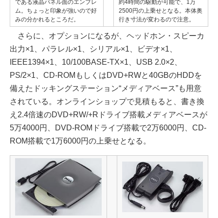
である液晶パネル面のエンブレ
約4時間の駆動が可能で、1万
ム。ちょっと印象が強いので好
2500円の上乗せとなる。本体奥
みの分かれるところだ。
行き寸法が変わるので注意。
さらに、オプションになるが、ヘッドホン・スピーカ
出力×1、パラレル×1、シリアル×1、ビデオ×1、
IEEE1394×1、10/100BASE-TX×1、USB 2.0×2、
PS/2×1、CD-ROMもしくはDVD+RWと40GBのHDDを
備えたドッキングステーション“メディアベース”も用意
されている。オンラインショップで見積もると、書き換
え2.4倍速のDVD+RW/+Rドライブ搭載メディアベースが
5万4000円、DVD-ROMドライブ搭載で2万6000円、CD-
ROM搭載で1万6000円の上乗せとなる。