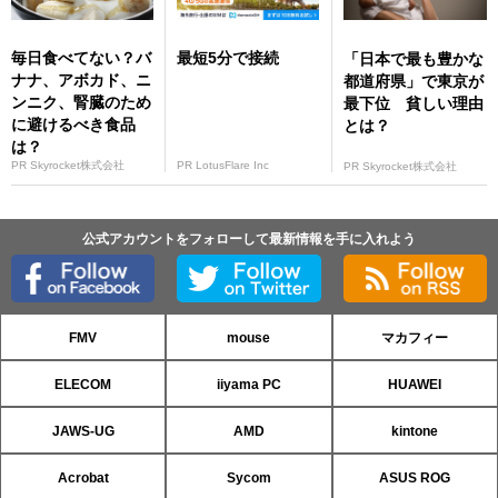
毎日食べてない？バ
最短5分で接続
「日本で最も豊かな
ナナ、アボカド、ニ
都道府県」で東京が
ンニク、腎臓のため
最下位 貧しい理由
に避けるべき食品
とは？
は？
PR Skyrocket株式会社
PR LotusFlare Inc
PR Skyrocket株式会社
公式アカウントをフォローして最新情報を手に入れよう
FMV
mouse
マカフィー
ELECOM
iiyama PC
HUAWEI
JAWS-UG
AMD
kintone
Acrobat
Sycom
ASUS ROG