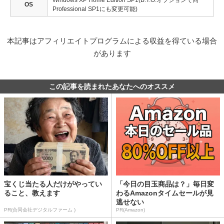
Windows XP Home Edition SP1(B.T.O.オプションで同
OS
Professional SP1にも変更可能)
本記事はアフィリエイトプログラムによる収益を得ている場合
があります
この記事を読まれたあなたへのオススメ
宝くじ当たる人だけがやってい
「今日の目玉商品は？」毎日変
ること、教えます
わるAmazonタイムセールが見
逃せない
PR(合同会社デジタルファーム )
PR(Amazon)