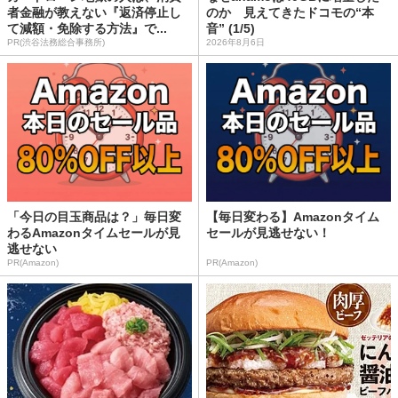
者金融が教えない『返済停止し
のか 見えてきたドコモの“本
て減額・免除する方法』で...
音” (1/5)
PR(渋谷法務総合事務所)
2026年8月6日
「今日の目玉商品は？」毎日変
【毎日変わる】Amazonタイム
わるAmazonタイムセールが見
セールが見逃せない！
逃せない
PR(Amazon)
PR(Amazon)