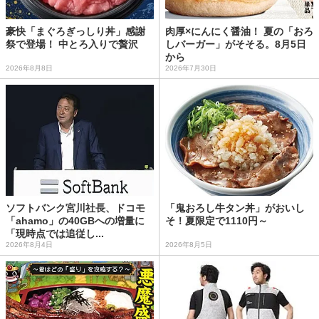
豪快「まぐろぎっしり丼」感謝
肉厚×にんにく醤油！ 夏の「おろ
祭で登場！ 中とろ入りで贅沢
しバーガー」がそそる。8月5日
から
2026年8月8日
2026年7月30日
ソフトバンク宮川社長、ドコモ
「鬼おろし牛タン丼」がおいし
「ahamo」の40GBへの増量に
そ！夏限定で1110円～
「現時点では追従し...
2026年8月4日
2026年8月5日