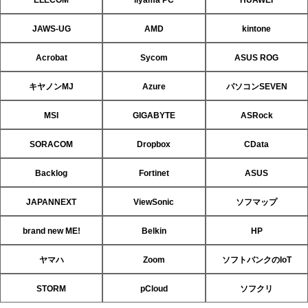
JAWS-UG
AMD
kintone
Acrobat
Sycom
ASUS ROG
キヤノンMJ
Azure
パソコンSEVEN
MSI
GIGABYTE
ASRock
SORACOM
Dropbox
CData
Backlog
Fortinet
ASUS
JAPANNEXT
ViewSonic
ソフマップ
brand new ME!
Belkin
HP
ヤマハ
Zoom
ソフトバンクのIoT
STORM
pCloud
ソフクリ