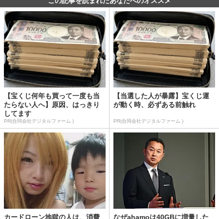
この記事を読まれたあなたへのオススメ
【宝くじ何年も買って一度も当
【当選した人が暴露】宝くじ運
たらない人へ】原因、はっきり
が動く時、必ずある前触れ
してます
PR(合同会社デジタルファーム )
PR(合同会社デジタルファーム )
カードローン地獄の人は、消費
なぜahamoは40GBに増量した