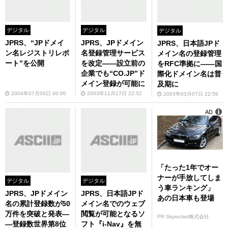
デジタル
デジタル
デジタル
JPRS、“JPドメイ
JPRS、JPドメイン
JPRS、日本語JPド
ン名レジストリレポ
名登録管理サービス
メイン名の登録管理
ート”を公開
を改定――設立前の
をRFC準拠に――国
企業でも“CO.JP”ド
際化ドメイン名は普
メイン登録が可能に
及期に
2004年07月06日 00:00
2003年11月17日 22:52
2003年03月07日 22:56
AD
「たった1年でオー
ナーが手放してしま
デジタル
デジタル
う車ランキング」
JPRS、JPドメイン
JPRS、日本語JPド
あの日本車も登場
名の累計登録数が50
メイン名でのウェブ
万件を突破と発表―
閲覧が可能となるソ
PR Skyrocket株式会社
―登録数世界第8位
フト『i-Nav』を無