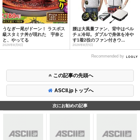
うなぎ一尾がドーン！ ラスボス
腰は大風量ファン、背中はペル
級スタミナ丼が現れた 宇奈と
チェ冷却。ダブルで身体を冷や
と、やってる
す1着2役のファン付きウ...
2026年8月6日
2026年8月5日
Recommended by
この記事の先頭へ
ASCII.jpトップへ
次にお勧めの記事