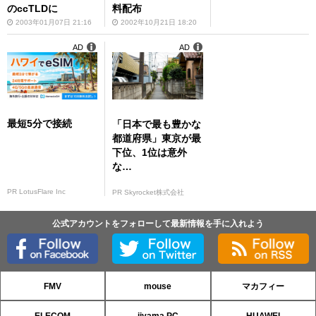
のccTLDに
料配布
2003年01月07日 21:16
2002年10月21日 18:20
AD
AD
最短5分で接続
「日本で最も豊かな
都道府県」東京が最
下位、1位は意外
な…
PR LotusFlare Inc
PR Skyrocket株式会社
公式アカウントをフォローして最新情報を手に入れよう
FMV
mouse
マカフィー
ELECOM
iiyama PC
HUAWEI