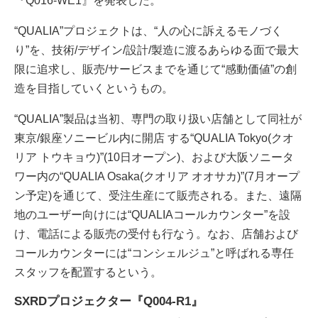
『Q016-WE1』を発表した。
“QUALIA”プロジェクトは、“人の心に訴えるモノづく
り”を、技術/デザイン/設計/製造に渡るあらゆる面で最大
限に追求し、販売/サービスまでを通じて“感動価値”の創
造を目指していくというもの。
“QUALIA”製品は当初、専門の取り扱い店舗として同社が
東京/銀座ソニービル内に開店 する“QUALIA Tokyo(クオ
リア トウキョウ)”(10日オープン)、および大阪ソニータ
ワー内の“QUALIA Osaka(クオリア オオサカ)”(7月オープ
ン予定)を通じて、受注生産にて販売される。また、遠隔
地のユーザー向けには“QUALIAコールカウンター”を設
け、電話による販売の受付も行なう。なお、店舗および
コールカウンターには“コンシェルジュ”と呼ばれる専任
スタッフを配置するという。
SXRDプロジェクター『Q004-R1』