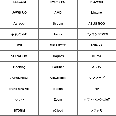
ELECOM
iiyama PC
HUAWEI
JAWS-UG
AMD
kintone
Acrobat
Sycom
ASUS ROG
キヤノンMJ
Azure
パソコンSEVEN
MSI
GIGABYTE
ASRock
SORACOM
Dropbox
CData
Backlog
Fortinet
ASUS
JAPANNEXT
ViewSonic
ソフマップ
brand new ME!
Belkin
HP
ヤマハ
Zoom
ソフトバンクのIoT
STORM
pCloud
ソフクリ