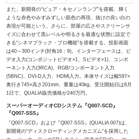
また、新開発の“ピュア・キセノンランプ”を搭載、輝く
ような赤色やみずみずしい肌色の再現、抜けの良い白の
表現が可能という。さらに、部屋の広さやスクリーンサ
イズに合わせて黒レベルや明るさを最適な状態に設定で
きる“シネマブラック・プロ機能”を搭載する。投影画面
は40～300インチ(対角16：9)。インターフェースは、ビ
デオ入力(コンポジットビデオ×1、Sビデオ×1)、コンポ
ーネント入力(3RCA)、RGB/コンポーネント入力
(5BNC)、DVI-D入力、HDMI入力。本体サイズは幅597×
奥行き745×高さ201mm、重量は40kg。受注開始日は8月
1日で、QUALIA販売価格が240万円。
スーパーオーディオCDシステム『Q007-SCD』
『Q007-SSS』
『Q007-SCD』および『Q007-SSS』(QUALIA 007)は、
新開発の“ディスクローディングメカニズム”を採用した