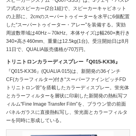
スピーカーシステム『Q007-SSS』は、3ウェイ・バスレ
フ式のスピーカー(2台1組)で、スピーカーキャビネット
の上部に、2cmのスーパートゥイーターを水平に6個配置
した“スーパートゥイーター・アレー”を装備する。実効
周波数帯域は40Hz～70kHz。本体サイズは幅260×奥行き
340×高さ460mm、重量は12.5kg(1台)。受注開始日は8月
11日で、QUALIA販売価格が70万円。
トリニトロンカラーディスプレー『Q015-KX36』
『Q015-KX36』(QUALIA 015)は、新開発の36インチ
CF(カラーフィルター)付き“スーパーファインピッチFD
トリニトロン管”を搭載したカラーディスプレー。蛍光体
とカラーフィルターを層状に印刷した新開発の熱転写フ
ィルム“Fine Image Transfer Film”を、ブラウン管の前面
パネルガラスに直接熱転写し、蛍光面とカラーフィルタ
ーを同時に形成している。