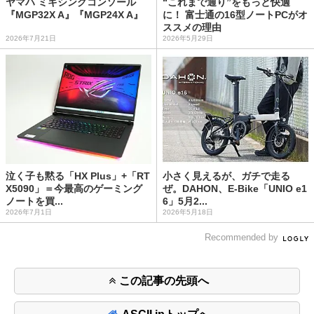
ヤマハ ミキシングコンソール
“これまで通り”をもっと快適
『MGP32X A』『MGP24X A』
に！ 富士通の16型ノートPCがオ
ススメの理由
2026年7月21日
2026年5月29日
泣く子も黙る「HX Plus」+「RT
小さく見えるが、ガチで走る
X5090」＝今最高のゲーミング
ぜ。DAHON、E-Bike「UNIO e1
ノートを買...
6」5月2...
2026年7月1日
2026年5月18日
Recommended by
この記事の先頭へ