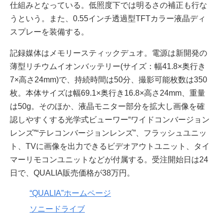
仕組みとなっている。低照度下では明るさの補正も行な
うという。また、0.55インチ透過型TFTカラー液晶ディ
スプレーを装備する。
記録媒体はメモリースティックデュオ。電源は新開発の
薄型リチウムイオンバッテリー(サイズ：幅41.8×奥行き
7×高さ24mm)で、持続時間は50分、撮影可能枚数は350
枚。本体サイズは幅69.1×奥行き16.8×高さ24mm、重量
は50g。そのほか、液晶モニター部分を拡大し画像を確
認しやすくする光学式ビューワー“ワイドコンバージョン
レンズ”“テレコンバージョンレンズ”、フラッシュユニッ
ト、TVに画像を出力できるビデオアウトユニット、タイ
マーリモコンユニットなどが付属する。受注開始日は24
日で、QUALIA販売価格が38万円。
“QUALIA”ホームページ
ソニードライブ