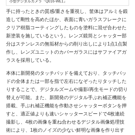
小型デジタルカメラ『Q016-WE1』
手に持ったときの質感/重さを重視し、筐体はアルミを鍛
造して剛性を高めたほか、表面に青いガラスフレークに
クリア樹脂コーティングしたものを塗料に混ぜ合わせた
新塗装を施しているという。レンズ鏡筒とシャッター部
分はステンレスの無垢材からの削り出しにより1点1点製
作し、レンズユニットのカバーガラスにはサファイアガ
ラスを採用している。
本体に新開発のタッチパッドを備えており、タッチパッ
ドの全体または一部を指で左右になぞったりタッチした
りすることで、デジタルズームや撮影/再生モードの切り
替えが可能。また、新開発のデジタル手ぶれ補正機能を
搭載、手ぶれ補正機能を作動させシャッターボタンを押
すと、適正値よりも速いシャッタースピードで4枚連続
撮影し、4枚の画像を重ね合わせるデジタル画像処理技
術により、1枚のノイズの少ない鮮明な画像を作り出す