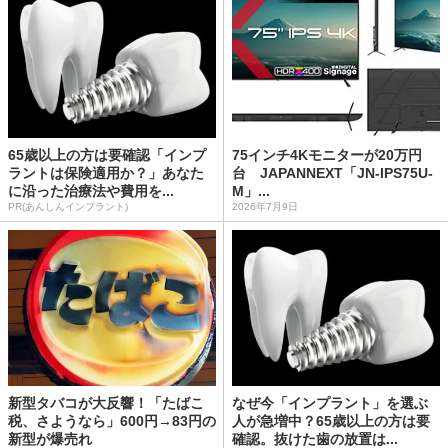
65歳以上の方は要確認「インプ
75インチ4Kモニターが20万円
ラントは保険適用か？」あなた
台 JAPANNEXT「JN-IPS75U-
に沿った治療法や費用を...
M」...
PR(あんしんインプラント)
2026年7月9日
新型タバコが大反響！「たばこ
なぜ今「インプラント」を選ぶ
税、さようなら」600円→83円の
人が急増中？65歳以上の方は要
新型が爆売れ
確認。抜けた歯の放置は...