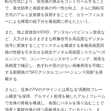
転写方式により、蛍光体の厚みをコントロールすること
で、発光効率と画面全体の均一性が向上、さらに熱転写
方式のアルミ反射膜を採用することで、カラーフィルタ
ーによる輝度の低下分を最低限に抑えたという。
また、地上波放送やDVD、デジタルハイビジョン放送な
ど、入力されるさまざまな映像信号を高品質なデジタル
信号に変換することでシステムを構成する各種高画質回
路の性能を引き出せる統合デジタル高画質システム“ベガ
エンジン”や、コンバージェンスやランディング、画歪を
高精度で補正し、色ずれや歪の少ない画像再現を可能に
する新開発の“SFCデジタルコンバージェンス回路”を搭
載する。
さらに、従来のTVのデザインとは異なる“高剛性フレー
ム構造”を採用、アルマイト処理を施したアルミフレーム
で全体の骨格を構成し、各面にパネルを張り込むことで
強度と素材自体の持つ高級感を出しているという。ま