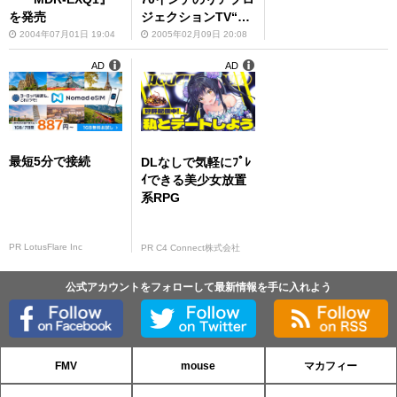
を発売
ジェクションTV“Q
UALIA 006”を発表
2004年07月01日 19:04
2005年02月09日 20:08
AD
AD
最短5分で接続
DLなしで気軽にﾌﾟﾚ
ｲできる美少女放置
系RPG
PR LotusFlare Inc
PR C4 Connect株式会社
公式アカウントをフォローして最新情報を手に入れよう
FMV
mouse
マカフィー