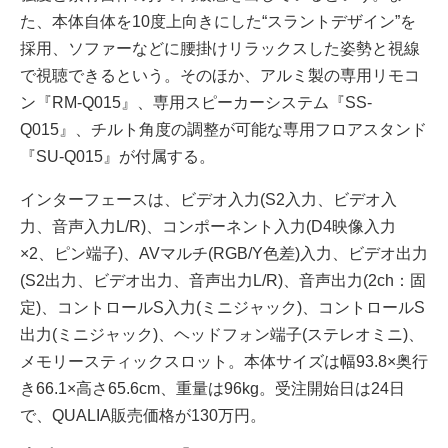
た、本体自体を10度上向きにした“スラントデザイン”を
採用、ソファーなどに腰掛けリラックスした姿勢と視線
で視聴できるという。そのほか、アルミ製の専用リモコ
ン『RM-Q015』、専用スピーカーシステム『SS-
Q015』、チルト角度の調整が可能な専用フロアスタンド
『SU-Q015』が付属する。
インターフェースは、ビデオ入力(S2入力、ビデオ入
力、音声入力L/R)、コンポーネント入力(D4映像入力
×2、ピン端子)、AVマルチ(RGB/Y色差)入力、ビデオ出力
(S2出力、ビデオ出力、音声出力L/R)、音声出力(2ch：固
定)、コントロールS入力(ミニジャック)、コントロールS
出力(ミニジャック)、ヘッドフォン端子(ステレオミニ)、
メモリースティックスロット。本体サイズは幅93.8×奥行
き66.1×高さ65.6cm、重量は96kg。受注開始日は24日
で、QUALIA販売価格が130万円。