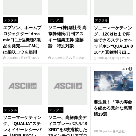
デジタル
デジタル
デジタル
エプソン、ホームプ
ソニー(株)副社長 高
ソニーマーケティン
ロジェクター“drea
篠静雄氏/月刊アス
グ、120kHzまで再
mio”に上位機種2製
キー編集主幹 遠藤
生できるステレオヘ
品を発売――CMに
諭 特別対談
ッドホン“QUALIA 0
は柴咲コウを起用
10”と真鍮削り出し
ボディーのポータブ
2003年10月16日 16:37
2003年11月27日 01:38
2004年04月21日 23:48
ルMDプレーヤー“Q
AD
UALIA 017”を発売
要注意！「車の寿命
を縮める意外な悪習
デジタル
デジタル
慣19選」
ソニーマーケティン
ソニー、高解像度デ
グ、“QUALIA”ステ
ィスプレーパネル“S
レオイヤーレシーバ
XRD”を3枚搭載した
PR Skyrocket株式会社
ー『MDR-EXQ1』
70インチのリアプロ