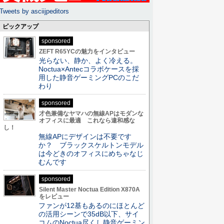
Tweets by asciijpeditors
ピックアップ
sponsored
ZEFT R65YCの魅力をインタビュー
光らない、静か、よく冷える。
Noctua×Antecコラボケースを採
用した静音ゲーミングPCのこだ
わり
sponsored
才色兼備なヤマハの無線APはモダンな
オフィスに最適 これなら違和感な
し！
無線APにデザインは不要です
か？ ブラックスケルトンモデル
は今どきのオフィスにめちゃなじ
むんです
sponsored
Silent Master Noctua Edition X870A
をレビュー
ファンが12基もあるのにほとんど
の活用シーンで35dB以下、サイ
コムのNoctua尽くし静音ゲーミン