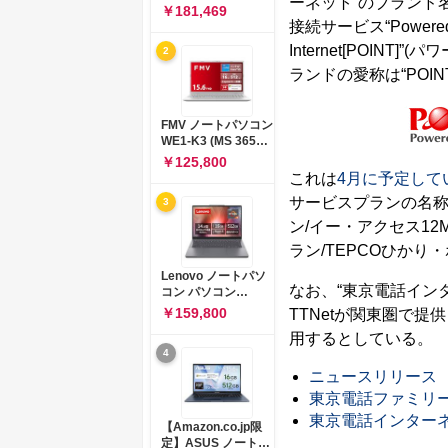
ーネット”のブランド
コン 15-fd 15.6イン
￥181,469
チ インテル Core 5
接続サービス“Powered
120U メモリ16GB
Internet[POIN
2
SSD512GB
Windows 11
ランドの愛称は“POIN
Microsoft Office
2024搭載 WPS
Office搭載 カメラシ
FMV ノートパソコン
ャッター 指紋認証 薄
WE1-K3 (MS 365
型 Copilotキー搭載
Personal/Copilotキ
￥125,800
ナチュラルシルバー
ー搭載/Win 11/15.6
これは
4月に予定して
(BJ0M5PA-AAAI)
型/Core
サービスプランの名称を“
3
i5/16GB/SSD
512GB/ホワイト)
ン/イー・アクセス12M
FMVWK3E15W_AZ
ラン/TEPCOひか
Lenovo ノートパソ
なお、“東京電話イン
コン パソコン
IdeaPad Slim 3 14.0
￥159,800
TTNetが関東圏で
インチ AMD
用するとしている。
Ryzen™ 5 8640HS
4
メモリ16GB
SSD512GB
ニュースリリース
Microsoft 365 試用
東京電話ファミリ
版 Windows11 バッ
東京電話インター
テリー駆動12.6時間
【Amazon.co.jp限
重量1.39kg ルナグレ
定】ASUS ノートパ