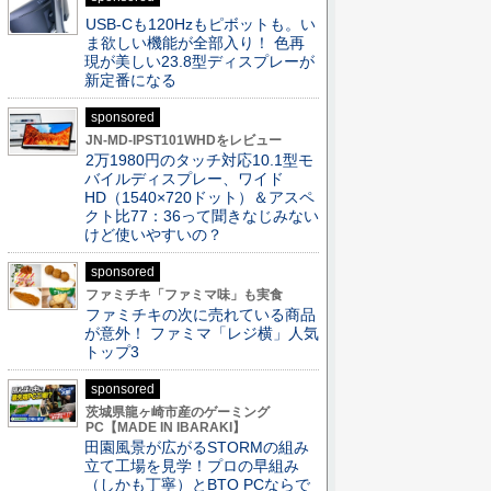
USB-Cも120Hzもピボットも。い
ま欲しい機能が全部入り！ 色再
現が美しい23.8型ディスプレーが
新定番になる
sponsored
JN-MD-IPST101WHDをレビュー
2万1980円のタッチ対応10.1型モ
バイルディスプレー、ワイド
HD（1540×720ドット）＆アスペ
クト比77：36って聞きなじみない
けど使いやすいの？
sponsored
ファミチキ「ファミマ味」も実食
ファミチキの次に売れている商品
が意外！ ファミマ「レジ横」人気
トップ3
sponsored
茨城県龍ヶ崎市産のゲーミング
PC【MADE IN IBARAKI】
田園風景が広がるSTORMの組み
立て工場を見学！プロの早組み
（しかも丁寧）とBTO PCならで