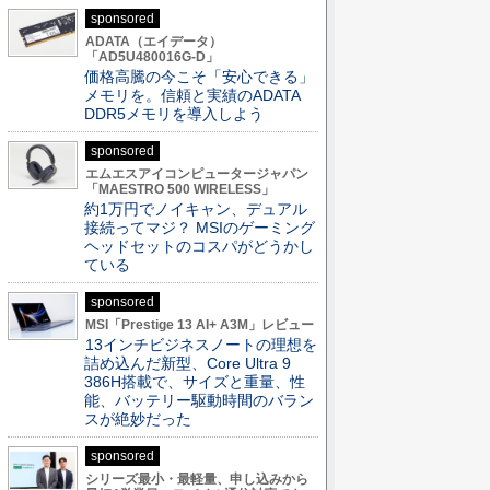
sponsored
ADATA（エイデータ）
「AD5U480016G-D」
価格高騰の今こそ「安心できる」
メモリを。信頼と実績のADATA
DDR5メモリを導入しよう
sponsored
エムエスアイコンピュータージャパン
「MAESTRO 500 WIRELESS」
約1万円でノイキャン、デュアル
接続ってマジ？ MSIのゲーミング
ヘッドセットのコスパがどうかし
ている
sponsored
MSI「Prestige 13 AI+ A3M」レビュー
13インチビジネスノートの理想を
詰め込んだ新型、Core Ultra 9
386H搭載で、サイズと重量、性
能、バッテリー駆動時間のバラン
スが絶妙だった
sponsored
シリーズ最小・最軽量、申し込みから