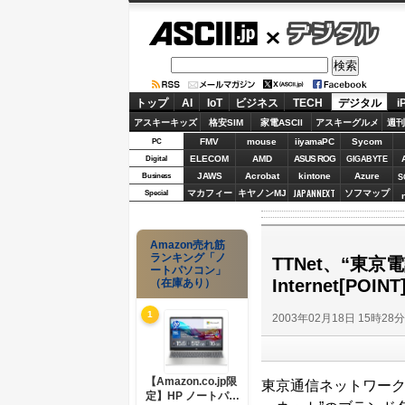
ASCII.jp
デジタル
トップ
AI
IoT
ビジネス
TECH
デジタル
i
アスキーキッズ
格安SIM
家電ASCII
アスキーグルメ
週刊
FMV
mouse
iiyamaPC
Sycom
PC
ELECOM
AMD
ASUS ROG
Digital
GIGABYTE
JAWS
Acrobat
kintone
Azure
Business
S
JAPANNEXT
マカフィー
キヤノンMJ
ソフマップ
Special
Amazon売れ筋
ランキング「ノ
TTNet、“東京
ートパソコン」
Internet[POI
（在庫あり）
1
2003年02月18日 15時28
【Amazon.co.jp限
東京通信ネットワーク
定】HP ノートパソ