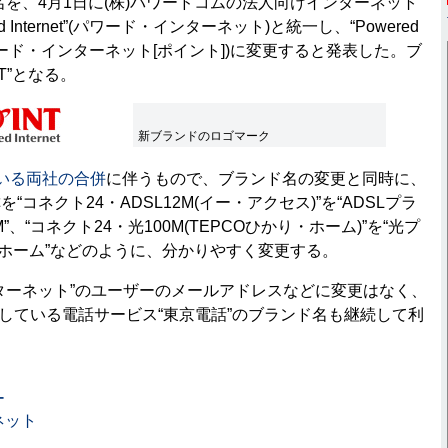
名を、4月1日に(株)パワードコムの法人向けインターネット
 Internet”(パワード・インターネット)と統一し、“Powered
T]”(パワード・インターネット[ポイント])に変更すると発表した。ブ
T”となる。
新ブランドのロゴマーク
いる両社の合併
に伴うもので、ブランド名の変更と同時に、
コネクト24・ADSL12M(イー・アクセス)”を“ADSLプラ
”、“コネクト24・光100M(TEPCOひかり・ホーム)”を“光プ
り・ホーム”などのように、分かりやすく変更する。
ターネット”のユーザーのメールアドレスなどに変更はなく、
提供している電話サービス“東京電話”のブランド名も継続して利
ー
ネット