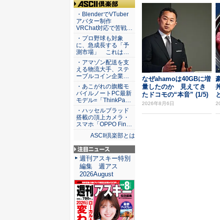
ASCII倶楽部
・BlenderでVTuber
アバター制作
VRChat対応で苦戦…
・プロ野球も対象
に、急成長する「予
測市場」 これは…
・アマゾン配送を支
える物流大手、ステ
ーブルコイン企業…
なぜahamoは40GBに増
量したのか 見えてき
・あこがれの旗艦モ
バイルノートPC最新
たドコモの“本音” (1/5)
モデル=「ThinkPa…
2026年8月6日
2
・ハッセルブラッド
搭載の頂上カメラ・
スマホ「OPPO Fin…
ASCII倶楽部とは
注目ニュース
週刊アスキー特別
編集 週アス
2026August