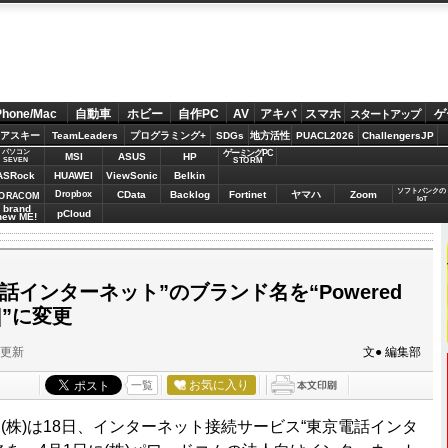
Phone/Mac
自動車
ホビー
自作PC
AV
アキバ
スマホ
ゲ
スタートアップ
アスキー
TeamLeaders
プログラミング+
SDGs
地方活性
PUACL2026
ChallengersJP
パソコン
ゲーミングPC
MSI
ASUS
HP
STORM
SEVEN
ASRock
HUAWEI
ViewSonic
Belkin
ソフトバンクの
Dropbox
CData
Backlog
Fortinet
ヤマハ
Zoom
ORACOM
IoT
brand
pCloud
new ME!
電話インターネット”のブランド名を“Powered
NT]”に変更
分更新
文● 編集部
お気に入り
一覧
(株)は18日、インターネット接続サービス“東京電話インタ