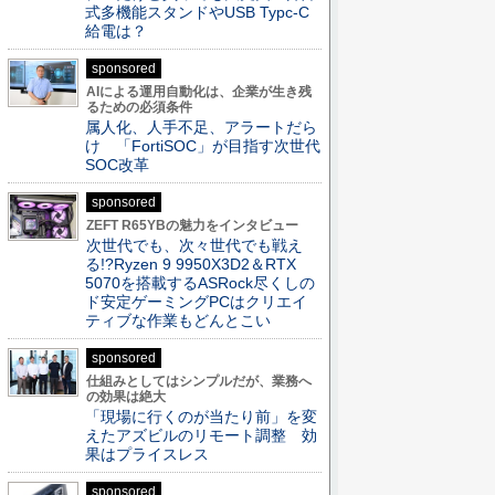
式多機能スタンドやUSB Typc-C
給電は？
sponsored
AIによる運用自動化は、企業が生き残
るための必須条件
属人化、人手不足、アラートだら
け 「FortiSOC」が目指す次世代
SOC改革
sponsored
ZEFT R65YBの魅力をインタビュー
次世代でも、次々世代でも戦え
る!?Ryzen 9 9950X3D2＆RTX
5070を搭載するASRock尽くしの
ド安定ゲーミングPCはクリエイ
ティブな作業もどんとこい
sponsored
仕組みとしてはシンプルだが、業務へ
の効果は絶大
「現場に行くのが当たり前」を変
えたアズビルのリモート調整 効
果はプライスレス
sponsored