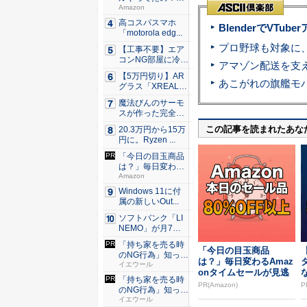
80％O...
Amazon
高コスパスマホ
BlenderでVT
「motorola edg...
【工事不要】エア
コンNG部屋に冷房
を！ ...
【5万円切り】AR
グラス「XREAL
x...
魔法びんのサーモ
スが作った完全遮
光100...
この記事を読まれたあな
20.3万円から15万
円に。Ryzen ...
「今日の目玉商品
は？」毎日変わる
Amaz...
Amazon
Windows 11に付
属の新しいOut...
ソフトバンク「LI
NEMO」が月7日
間、...
「持ち家を売る時
「今日の目玉商品
のNG行為」知って
は？」毎日変わるAmaz
るだけ...
イエウール
onタイムセールが見逃
「持ち家を売る時
せない
PR(Amazon)
P
のNG行為」知って
るだけ...
イエウール