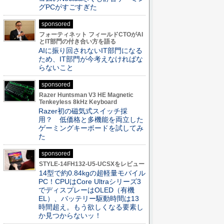
グPCがすごすぎた
sponsored
フォーティネット フィールドCTOがAI
とIT部門の付き合い方を語る
AIに振り回されないIT部門になる
ため、IT部門が今考えなければな
らないこと
sponsored
Razer Huntsman V3 HE Magnetic
Tenkeyless 8kHz Keyboard
Razer初の磁気式スイッチ採
用？ 低価格と多機能を両立した
ゲーミングキーボードを試してみ
た
sponsored
STYLE-14FH132-U5-UCSXをレビュー
14型で約0.84kgの超軽量モバイル
PC！CPUはCore Ultraシリーズ3
でディスプレーはOLED（有機
EL）、バッテリー駆動時間は13
時間超え。もう欲しくなる要素し
か見つからないッ！