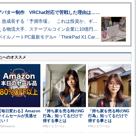
uberアバター制作 VRChat対応で苦戦した理由は……
プロ野球も対象に、急成長する「予測市場」 これは投資か、ギャンブルか
アマゾン配送を支える物流大手、ステーブルコイン企業に10億円投資のワケ
あこがれの旗艦モバイルノートPC最新モデル=「ThinkPad X1 Carbon Gen 14 Aura Edition」実機レビュー
たへのオススメ
【毎日変わる】Amazon
「持ち家を売る時のNG
「持ち家を売る時のNG
タイムセールが見逃せ
行為」知ってるだけで
行為」知ってるだけで
ない！
得する事とは
得する事とは
R(Amazon)
PR(イエウール)
PR(イエウール)