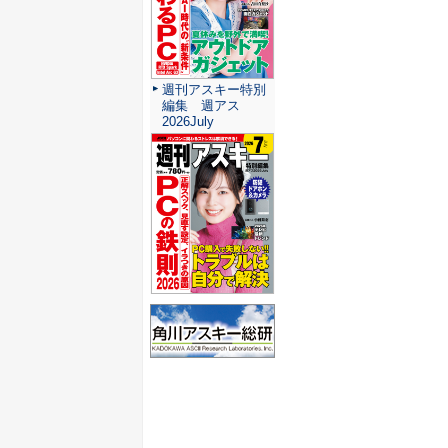
週刊アスキー特別
編集 週アス
2026July