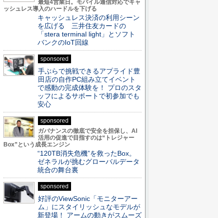
最短4営業日。モバイル通信対応でキャ
ッシュレス導入のハードルを下げる
キャッシュレス決済の利用シーン
を広げる 三井住友カードの
「stera terminal light」とソフト
バンクのIoT回線
sponsored
手ぶらで挑戦できるアプライド豊
田店の自作PC組み立てイベント
で感動の完成体験を！ プロのスタ
ッフによるサポートで初参加でも
安心
sponsored
ガバナンスの徹底で安全を担保し、AI
活用の促進で目指すのは“トレジャー
Box”という成長エンジン
“120TB消失危機”を救ったBox。
ゼネラルが挑むグローバルデータ
統合の舞台裏
sponsored
好評のViewSonic「モニターアー
ム」にスタイリッシュなモデルが
新登場！ アームの動きがスムーズ