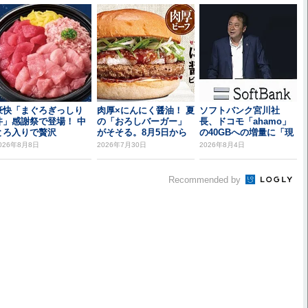
豪快「まぐろぎっしり
肉厚×にんにく醤油！ 夏
ソフトバンク宮川社
丼」感謝祭で登場！ 中
の「おろしバーガー」
長、ドコモ「ahamo」
とろ入りで贅沢
がそそる。8月5日から
の40GBへの増量に「現
時点では追従し...
026年8月8日
2026年7月30日
2026年8月4日
Recommended by