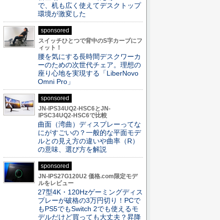
で、机も広く使えてデスクトップ
環境が激変した
sponsored
スイッチひとつで背中のS字カーブにフ
ィット！
腰を気にする長時間デスクワーカ
ーのための次世代チェア。理想の
座り心地を実現する「LiberNovo
Omni Pro」
sponsored
JN-IPS34UQ2-HSC6とJN-
IPSC34UQ2-HSC6で比較
曲面（湾曲）ディスプレーってな
にがすごいの？一般的な平面モデ
ルとの見え方の違いや曲率（R）
の意味、選び方を解説
sponsored
JN-IPS27G120U2 価格.com限定モデ
ルをレビュー
27型4K・120Hzゲーミングディス
プレーが破格の3万円切り！PCで
もPS5でもSwitch 2でも使えるモ
デルだけど買っても大丈夫？昇降