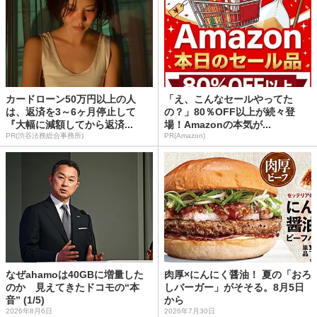
カードローン50万円以上の人
「え、こんなセールやってた
は、返済を3～6ヶ月停止して
の？」80％OFF以上が続々登
『大幅に減額してから返済...
場！Amazonの本気が...
PR(渋谷法務総合事務所)
PR(Amazon)
なぜahamoは40GBに増量した
肉厚×にんにく醤油！ 夏の「おろ
のか 見えてきたドコモの“本
しバーガー」がそそる。8月5日
音” (1/5)
から
2026年8月6日
2026年7月30日