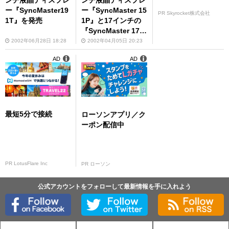
ンチ液晶ディスプレ
ンチ液晶ディスプレ
ー『SyncMaster19
ー『SyncMaster 15
PR Skyrocket株式会社
1T』を発売
1P』と17インチの
『SyncMaster 171
T』を発売
2002年06月28日 18:28
2002年04月05日 20:23
AD
AD
最短5分で接続
ローソンアプリ／ク
ーポン配信中
PR LotusFlare Inc
PR ローソン
公式アカウントをフォローして最新情報を手に入れよう