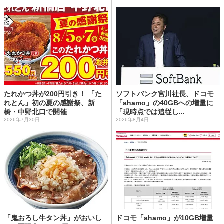
たれかつ丼が200円引き！ 「た
ソフトバンク宮川社長、ドコモ
れとん」初の夏の感謝祭、新
「ahamo」の40GBへの増量に
橋・中野北口で開催
「現時点では追従し...
2026年7月30日
2026年8月4日
「鬼おろし牛タン丼」がおいし
ドコモ「ahamo」が10GB増量