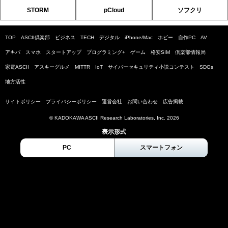
STORM
pCloud
ソフクリ
TOP
ASCII倶楽部
ビジネス
TECH
デジタル
iPhone/Mac
ホビー
自作PC
AV
アキバ
スマホ
スタートアップ
プログラミング+
ゲーム
格安SIM
倶楽部情報局
家電ASCII
アスキーグルメ
MITTR
IoT
サイバーセキュリティ小説コンテスト
SDGs
地方活性
サイトポリシー
プライバシーポリシー
運営会社
お問い合わせ
広告掲載
© KADOKAWA ASCII Research Laboratories, Inc. 2026
表示形式
PC
スマートフォン