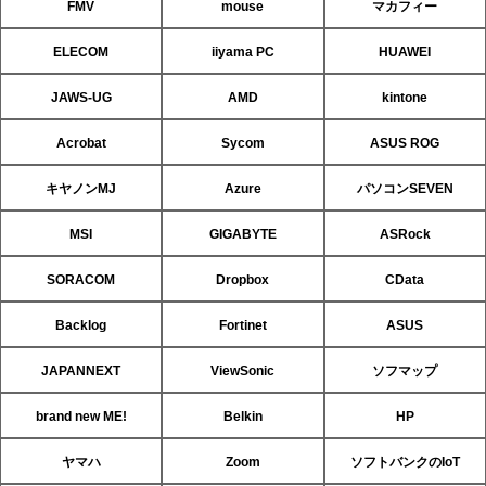
FMV
mouse
マカフィー
ELECOM
iiyama PC
HUAWEI
JAWS-UG
AMD
kintone
Acrobat
Sycom
ASUS ROG
キヤノンMJ
Azure
パソコンSEVEN
MSI
GIGABYTE
ASRock
SORACOM
Dropbox
CData
Backlog
Fortinet
ASUS
JAPANNEXT
ViewSonic
ソフマップ
brand new ME!
Belkin
HP
ヤマハ
Zoom
ソフトバンクのIoT