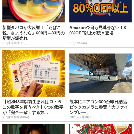
新型タバコが大反響！「たばこ
Amazon今日も見逃せない！8
税、さようなら」600円→83円の
0%OFF以上が続々登場
新型が爆売れ
PR(株式会社HAL)
PR(Amazon)
【昭和43年以前生まれはロト６
熊本にエアコン300台即日納品、
この数字を買うべき】6つの数字
ビックカメラに称賛「大ファイ
が「完全一致」する方...
ンプレー」
PR(株式会社MURA)
2026年7月30日