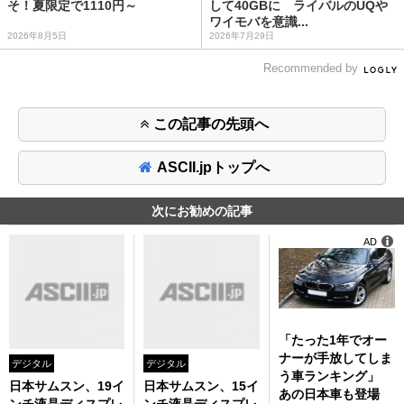
そ！夏限定で1110円～
して40GBに ライバルのUQや
ワイモバを意識...
2026年8月5日
2026年7月29日
Recommended by
この記事の先頭へ
ASCII.jpトップへ
次にお勧めの記事
AD
「たった1年でオー
ナーが手放してしま
デジタル
デジタル
う車ランキング」
日本サムスン、19イ
日本サムスン、15イ
あの日本車も登場