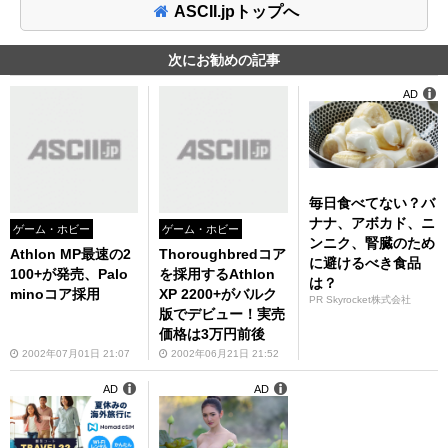
ASCII.jpトップへ
次にお勧めの記事
AD
毎日食べてない？バ
ナナ、アボカド、ニ
ゲーム・ホビー
ゲーム・ホビー
ンニク、腎臓のため
Athlon MP最速の2
Thoroughbredコア
に避けるべき食品
100+が発売、Palo
を採用するAthlon
は？
minoコア採用
XP 2200+がバルク
PR Skyrocket株式会社
版でデビュー！実売
価格は3万円前後
2002年07月01日 21:07
2002年06月21日 21:52
AD
AD