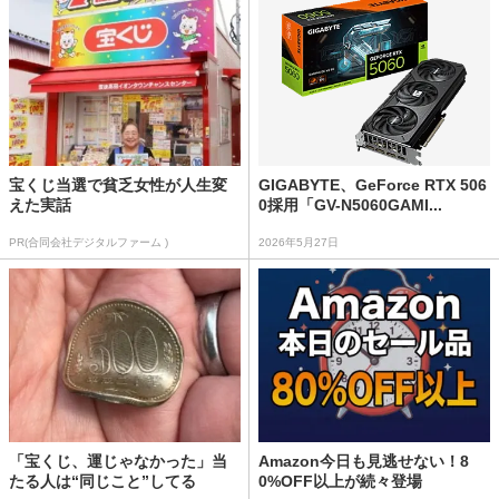
宝くじ当選で貧乏女性が人生変
GIGABYTE、GeForce RTX 506
えた実話
0採用「GV-N5060GAMI...
PR(合同会社デジタルファーム )
2026年5月27日
「宝くじ、運じゃなかった」当
Amazon今日も見逃せない！8
たる人は“同じこと”してる
0%OFF以上が続々登場