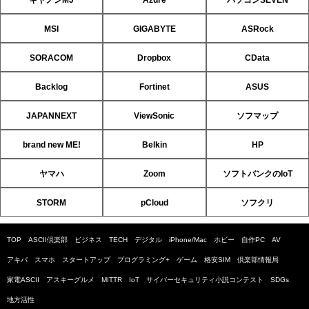
MSI
GIGABYTE
ASRock
SORACOM
Dropbox
CData
Backlog
Fortinet
ASUS
JAPANNEXT
ViewSonic
ソフマップ
brand new ME!
Belkin
HP
ヤマハ
Zoom
ソフトバンクのIoT
STORM
pCloud
ソフクリ
TOP
ASCII倶楽部
ビジネス
TECH
デジタル
iPhone/Mac
ホビー
自作PC
AV
アキバ
スマホ
スタートアップ
プログラミング+
ゲーム
格安SIM
倶楽部情報局
家電ASCII
アスキーグルメ
MITTR
IoT
サイバーセキュリティ小説コンテスト
SDGs
地方活性