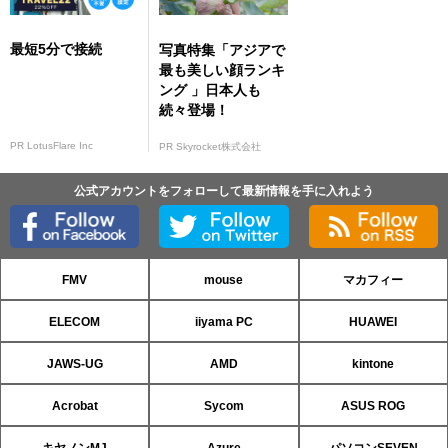
最短5分で接続
写真特集「アジアで
最も美しい顔ランキ
ング 」日本人も
続々登場！
PR LotusFlare Inc
PR Skyrocket株式会社
公式アカウントをフォローして最新情報を手に入れよう
FMV
mouse
マカフィー
ELECOM
iiyama PC
HUAWEI
JAWS-UG
AMD
kintone
Acrobat
Sycom
ASUS ROG
キヤノンMJ
Azure
パソコンSEVEN