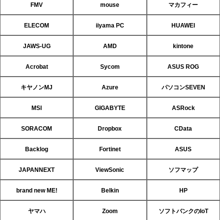
FMV
mouse
マカフィー
ELECOM
iiyama PC
HUAWEI
JAWS-UG
AMD
kintone
Acrobat
Sycom
ASUS ROG
キヤノンMJ
Azure
パソコンSEVEN
MSI
GIGABYTE
ASRock
SORACOM
Dropbox
CData
Backlog
Fortinet
ASUS
JAPANNEXT
ViewSonic
ソフマップ
brand new ME!
Belkin
HP
ヤマハ
Zoom
ソフトバンクのIoT