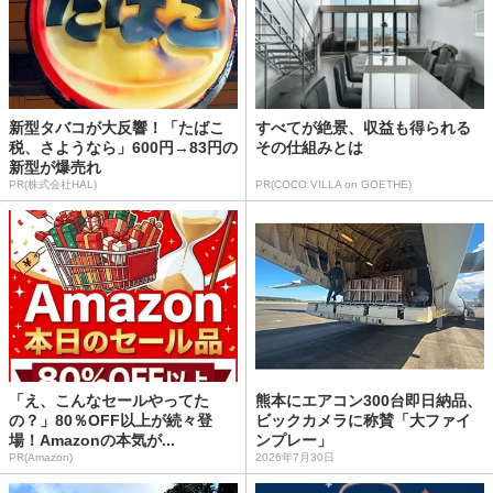
新型タバコが大反響！「たばこ
すべてが絶景、収益も得られる
税、さようなら」600円→83円の
その仕組みとは
新型が爆売れ
PR(株式会社HAL)
PR(COCO VILLA on GOETHE)
「え、こんなセールやってた
熊本にエアコン300台即日納品、
の？」80％OFF以上が続々登
ビックカメラに称賛「大ファイ
場！Amazonの本気が...
ンプレー」
PR(Amazon)
2026年7月30日