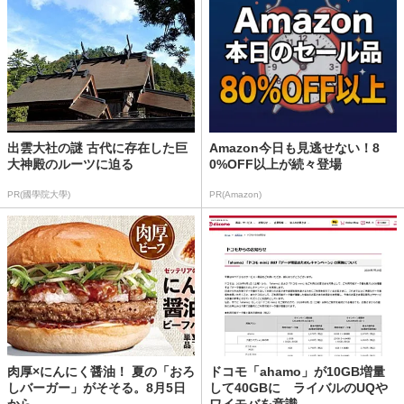
出雲大社の謎 古代に存在した巨
Amazon今日も見逃せない！8
大神殿のルーツに迫る
0%OFF以上が続々登場
PR(國學院大學)
PR(Amazon)
肉厚×にんにく醤油！ 夏の「おろ
ドコモ「ahamo」が10GB増量
しバーガー」がそそる。8月5日
して40GBに ライバルのUQや