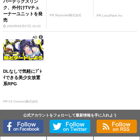
バーテックスリン
ク、外付けTVチュ
ーナーユニットを発
PR Skyrocket株式会社
PR LotusFlare Inc
売
2000年09月07日 16:43
AD
DLなしで気軽にﾌﾟﾚ
ｲできる美少女放置
系RPG
PR C4 Connect株式会社
公式アカウントをフォローして最新情報を手に入れよう