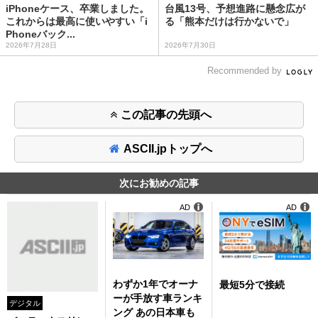
iPhoneケース、卒業しました。
台風13号、予想進路に懸念広が
これからは最高に使いやすい「i
る「熊本だけは行かないで」
Phoneバック...
2026年7月28日
2026年7月30日
Recommended by
この記事の先頭へ
ASCII.jpトップへ
次にお勧めの記事
AD
AD
わずか1年でオーナ
最短5分で接続
ーが手放す車ランキ
デジタル
ング あの日本車も