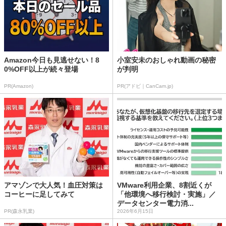
Amazon今日も見逃せない！8
小室安未のおしゃれ動画の秘密
0%OFF以上が続々登場
が判明
PR(Amazon)
PR(アドビ｜CanCam.jp)
アマゾンで大人気！血圧対策は
VMware利用企業、8割近くが
コーヒーに足してみて
「他環境へ移行検討・実施」／
データセンター電力消...
PR(森永乳業)
2026年6月15日