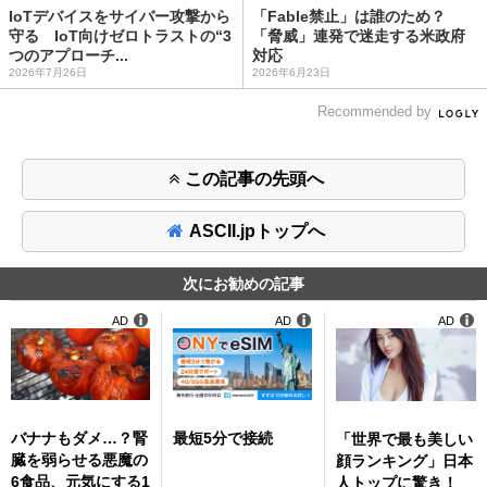
IoTデバイスをサイバー攻撃から
「Fable禁止」は誰のため？
守る IoT向けゼロトラストの“3
「脅威」連発で迷走する米政府
つのアプローチ...
対応
2026年7月26日
2026年6月23日
Recommended by
この記事の先頭へ
ASCII.jpトップへ
次にお勧めの記事
AD
AD
AD
バナナもダメ…？腎
最短5分で接続
「世界で最も美しい
臓を弱らせる悪魔の
顔ランキング」日本
6食品、元気にする1
人トップに驚き！