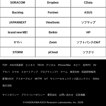
SORACOM
Dropbox
CData
Backlog
Fortinet
ASUS
JAPANNEXT
ViewSonic
ソフマップ
brand new ME!
Belkin
HP
ヤマハ
Zoom
ソフトバンクのIoT
STORM
pCloud
ソフクリ
TOP
ASCII倶楽部
ビジネス
TECH
デジタル
iPhone/Mac
ホビー
自作PC
AV
アキバ
スマホ
スタートアップ
プログラミング+
ゲーム
格安SIM
倶楽部情報局
家電ASCII
アスキーグルメ
MITTR
IoT
サイバーセキュリティ小説コンテスト
SDGs
地方活性
サイトポリシー
プライバシーポリシー
運営会社
お問い合わせ
広告掲載
© KADOKAWA ASCII Research Laboratories, Inc. 2026