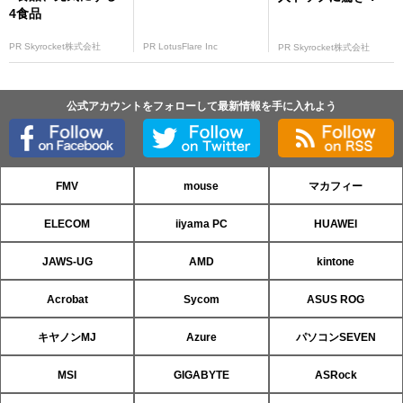
4食品
PR Skyrocket株式会社
PR LotusFlare Inc
PR Skyrocket株式会社
公式アカウントをフォローして最新情報を手に入れよう
FMV
mouse
マカフィー
ELECOM
iiyama PC
HUAWEI
JAWS-UG
AMD
kintone
Acrobat
Sycom
ASUS ROG
キヤノンMJ
Azure
パソコンSEVEN
MSI
GIGABYTE
ASRock