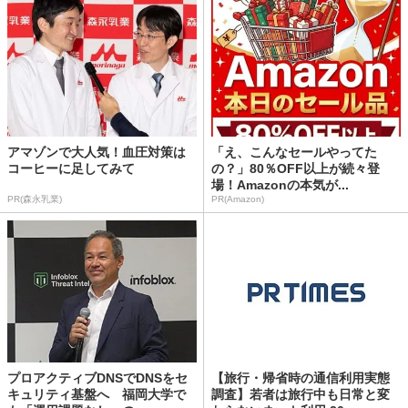
アマゾンで大人気！血圧対策は
「え、こんなセールやってた
コーヒーに足してみて
の？」80％OFF以上が続々登
場！Amazonの本気が...
PR(森永乳業)
PR(Amazon)
プロアクティブDNSでDNSをセ
【旅行・帰省時の通信利用実態
キュリティ基盤へ 福岡大学で
調査】若者は旅行中も日常と変