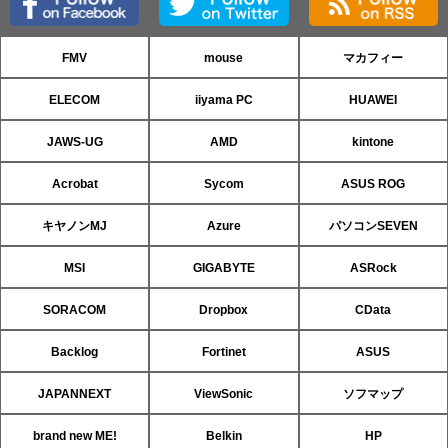
FMV
mouse
マカフィー
ELECOM
iiyama PC
HUAWEI
JAWS-UG
AMD
kintone
Acrobat
Sycom
ASUS ROG
キヤノンMJ
Azure
パソコンSEVEN
MSI
GIGABYTE
ASRock
SORACOM
Dropbox
CData
Backlog
Fortinet
ASUS
JAPANNEXT
ViewSonic
ソフマップ
brand new ME!
Belkin
HP