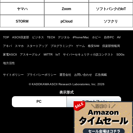
ヤマハ
Zoom
ソフトバンクのIoT
STORM
pCloud
ソフクリ
TOP
ASCII倶楽部
ビジネス
TECH
デジタル
iPhone/Mac
ホビー
自作PC
AV
アキバ
スマホ
スタートアップ
プログラミング+
ゲーム
格安SIM
倶楽部情報局
家電ASCII
アスキーグルメ
MITTR
IoT
サイバーセキュリティ小説コンテスト
SDGs
地方活性
サイトポリシー
プライバシーポリシー
運営会社
お問い合わせ
広告掲載
© KADOKAWA ASCII Research Laboratories, Inc. 2026
表示形式
PC
スマートフォン