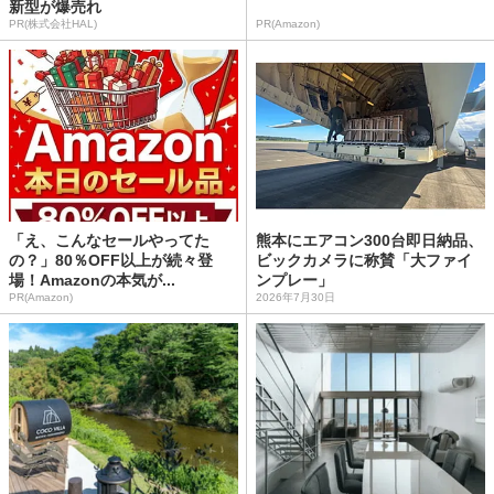
新型が爆売れ
PR(株式会社HAL)
PR(Amazon)
「え、こんなセールやってた
熊本にエアコン300台即日納品、
の？」80％OFF以上が続々登
ビックカメラに称賛「大ファイ
場！Amazonの本気が...
ンプレー」
PR(Amazon)
2026年7月30日