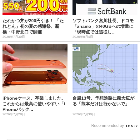
たれかつ丼が200円引き！ 「た
ソフトバンク宮川社長、ドコモ
れとん」初の夏の感謝祭、新
「ahamo」の40GBへの増量に
橋・中野北口で開催
「現時点では追従し...
2026年7月30日
2026年8月4日
iPhoneケース、卒業しました。
台風13号、予想進路に懸念広が
これからは最高に使いやすい「i
る「熊本だけは行かないで」
Phoneバック...
2026年7月28日
2026年7月30日
Recommended by