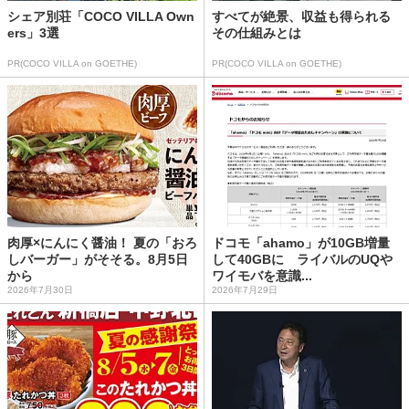
シェア別荘「COCO VILLA Own
すべてが絶景、収益も得られる
ers」3選
その仕組みとは
PR(COCO VILLA on GOETHE)
PR(COCO VILLA on GOETHE)
肉厚×にんにく醤油！ 夏の「おろ
ドコモ「ahamo」が10GB増量
しバーガー」がそそる。8月5日
して40GBに ライバルのUQや
から
ワイモバを意識...
2026年7月30日
2026年7月29日