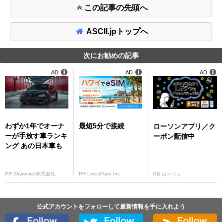
この記事の先頭へ
ASCII.jpトップへ
次にお勧めの記事
AD
AD
AD
わずか1年でオーナ
最短5分で接続
ローソンアプリ／ク
ーが手放す車ランキ
ーポン配信中
ング あの日本車も
PR Skyrocket株式会社
PR LotusFlare Inc
PR ローソン
公式アカウントをフォローして最新情報を手に入れよう