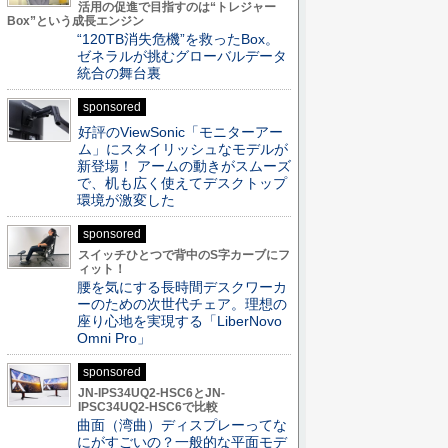
活用の促進で目指すのは“トレジャー
Box”という成長エンジン
“120TB消失危機”を救ったBox。
ゼネラルが挑むグローバルデータ
統合の舞台裏
sponsored
好評のViewSonic「モニターアー
ム」にスタイリッシュなモデルが
新登場！ アームの動きがスムーズ
で、机も広く使えてデスクトップ
環境が激変した
sponsored
スイッチひとつで背中のS字カーブにフ
ィット！
腰を気にする長時間デスクワーカ
ーのための次世代チェア。理想の
座り心地を実現する「LiberNovo
Omni Pro」
sponsored
JN-IPS34UQ2-HSC6とJN-
IPSC34UQ2-HSC6で比較
曲面（湾曲）ディスプレーってな
にがすごいの？一般的な平面モデ