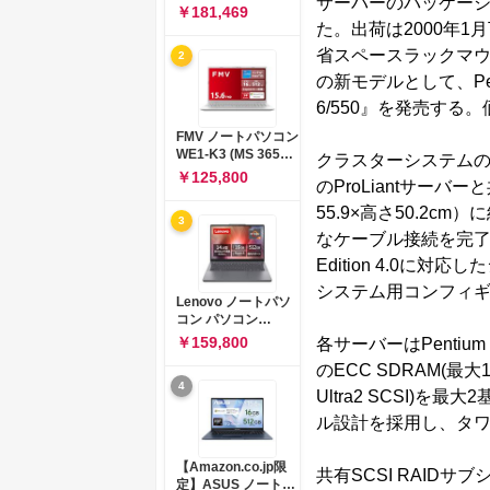
サーバーのパッケージクラ
コン 15-fd 15.6イン
￥181,469
チ インテル Core 5
た。出荷は2000年
120U メモリ16GB
省スペースラックマウント
2
SSD512GB
Windows 11
の新モデルとして、Pentiu
Microsoft Office
6/550』を発売する
2024搭載 WPS
Office搭載 カメラシ
FMV ノートパソコン
ャッター 指紋認証 薄
WE1-K3 (MS 365
クラスターシステムのエン
型 Copilotキー搭載
Personal/Copilotキ
￥125,800
ナチュラルシルバー
のProLiantサーバー
ー搭載/Win 11/15.6
(BJ0M5PA-AAAI)
型/Core
55.9×高さ50.2
3
i5/16GB/SSD
なケーブル接続を完了した状態
512GB/ホワイト)
FMVWK3E15W_AZ
Edition 4.0に対応
システム用コンフィ
Lenovo ノートパソ
コン パソコン
IdeaPad Slim 3 14.0
￥159,800
各サーバーはPentium
インチ AMD
のECC SDRAM(最
Ryzen™ 5 8640HS
4
メモリ16GB
Ultra2 SCSI
SSD512GB
ル設計を採用し、タ
Microsoft 365 試用
版 Windows11 バッ
テリー駆動12.6時間
【Amazon.co.jp限
共有SCSI RAID
重量1.39kg ルナグレ
定】ASUS ノートパ