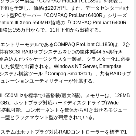
スター製品『COMPAQ ProLiant CL1850』を発表し
1月下旬を予定し、価格は220万円。また、データセンター向け
型PCサーバー『COMPAQ ProLiant 6400R』シリーズ
m III Xeon-550MHz搭載の『COMPAQ ProLiant 6400R
。価格は155万円からで、11月下旬から出荷する。
トリーモデルであるCOMPAQ ProLiant CL1850は、2台
と共有SCSI RAIDサブシステムを1つの筐体(幅44.5×奥行き
cm）に組み込んだパッケージクラスター製品。クラスター化に必要
で出荷される。Windows NT Server, Enterprise
したシステム構築ツール『Compaq SmartStart』、共有RAIDサブ
ギュレーションユーティリティーが付属する。
 III-550MHzを標準で1基搭載(最大2基)。メモリーは、128MB
大1GB)。ホットプラグ対応ハードディスクドライブ(Wide
)を最大2基搭載可能。コンポーネントを筐体から引き出せるモジュー
ワー型とラックマウント型が用意されている。
サブシステムはホットプラグ対応RAIDコントローラーを標準で1