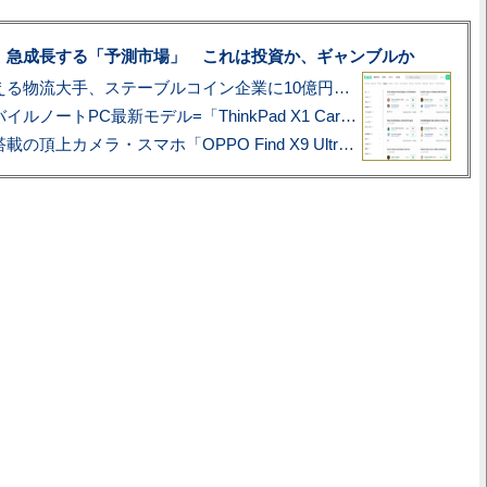
、急成長する「予測市場」 これは投資か、ギャンブルか
アマゾン配送を支える物流大手、ステーブルコイン企業に10億円投資のワケ
あこがれの旗艦モバイルノートPC最新モデル=「ThinkPad X1 Carbon Gen 14 Aura Edition」実機レビュー
ハッセルブラッド搭載の頂上カメラ・スマホ「OPPO Find X9 Ultra」実写レビュー=プロが本気で徹底撮影しました!!