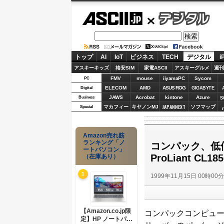
ASCII.jp
デジタル
トップ
AI
IoT
ビジネス
TECH
デジタル
i
アスキーキッズ
格安SIM
家電ASCII
アスキーグルメ
週刊
FMV
mouse
iiyamaPC
Sycom
PC
ELECOM
AMD
ASUS ROG
Digital
GIGABYTE
JAWS
Acrobat
kintone
Azure
Business
S
JAPANNEXT
マカフィー
キヤノンMJ
ソフマップ
Special
Amazon売れ筋
ランキング「ノ
コンパック、低
ートパソコン」
ProLiant CL
（在庫あり）
1
1999年11月15日 00時00
【Amazon.co.jp限
コンパックコンピュー
定】HP ノートパソ