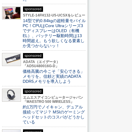
sponsored
STYLE-14FH132-U5-UCSXをレビュー
14型で約0.84kgの超軽量モバイル
PC！CPUはCore Ultraシリーズ3
でディスプレーはOLED（有機
EL）、バッテリー駆動時間は13
時間超え。もう欲しくなる要素し
か見つからないッ！
sponsored
ADATA（エイデータ）
「AD5U480016G-D」
価格高騰の今こそ「安心できる」
メモリを。信頼と実績のADATA
DDR5メモリを導入しよう
sponsored
エムエスアイコンピュータージャパン
「MAESTRO 500 WIRELESS」
約1万円でノイキャン、デュアル
接続ってマジ？ MSIのゲーミング
ヘッドセットのコスパがどうかし
ている