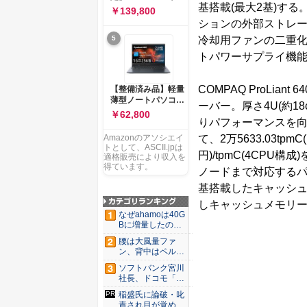
ー 83K9003JJP ノー
基搭載(最大2基)す
ソコン Vivobook 15
￥139,800
トPC
M1502NAQ 15.6イ
ションの外部ストレー
ンチ AMD Ryzen 7
冷却用ファンの二重化
5
170 メモリ16GB
SSD 512GB
トパワーサプライ機能
Microsoft 365
Personal (24か月版)
搭載 Windows 11 重
COMPAQ ProLia
【整備済み品】軽量
量1.7kg Wi-Fi 6E ク
薄型ノートパソコン
ーバー。厚さ4U(約18cm
ワイエットブルー
dynabook G83 ■
￥62,800
M1502NAQ-
りパフォーマンスを向
13.3型
R7165BUWS
FHD(1920x1080) -
て、2万5633.03tp
Amazonのアソシエイ
高性能第11世代Core
トとして、ASCII.jpは
円)/tpmC(4CPU
i5-1135G7 - メモリ
適格販売により収入を
16GB - SSD 256GB
得ています。
ノードまで対応するパ
- Webカメラ -
基搭載したキャッシュ
WiFi&Bluetooth -
USB Type-C - MS
しキャッシュメモリー
Office 2021 - Win11
なぜahamoは40G
搭載
Bに増量したの
か ...
腰は大風量ファ
ン、背中はペルチ
ェ冷却。ダ...
ソフトバンク宮川
社長、ドコモ「ah
amo...
稲盛氏に論破・叱
責され目が覚め