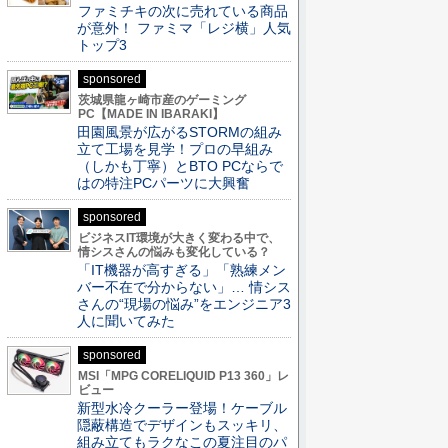
ファミチキの次に売れている商品
が意外！ ファミマ「レジ横」人気
トップ3
sponsored
茨城県龍ヶ崎市産のゲーミング
PC【MADE IN IBARAKI】
田園風景が広がるSTORMの組み
立て工場を見学！プロの早組み
（しかも丁寧）とBTO PCならで
はの特注PCパーツに大興奮
sponsored
ビジネスIT環境が大きく変わる中で、
情シスさんの悩みも変化している？
「IT機器が高すぎる」「熟練メン
バー不在で分からない」… 情シス
さんの“現場の悩み”をエンジニア3
人に聞いてみた
sponsored
MSI「MPG CORELIQUID P13 360」レ
ビュー
新型水冷クーラー登場！ケーブル
隠蔽構造でデザインもスッキリ、
組み立てもラクなこの夏注目のパ