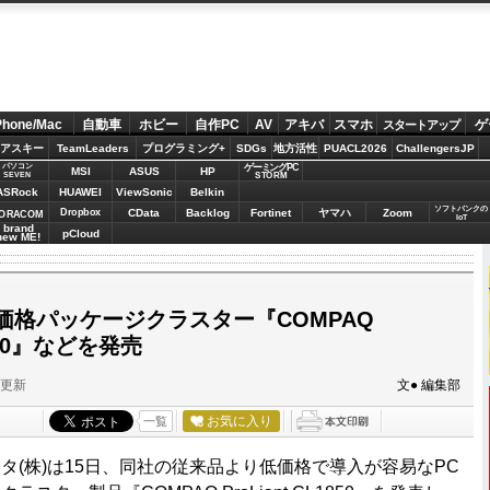
Phone/Mac
自動車
ホビー
自作PC
AV
アキバ
スマホ
ゲ
スタートアップ
アスキー
TeamLeaders
プログラミング+
SDGs
地方活性
PUACL2026
ChallengersJP
パソコン
ゲーミングPC
MSI
ASUS
HP
STORM
SEVEN
ASRock
HUAWEI
ViewSonic
Belkin
ソフトバンクの
Dropbox
CData
Backlog
Fortinet
ヤマハ
Zoom
ORACOM
IoT
brand
pCloud
new ME!
価格パッケージクラスター『COMPAQ
1850』などを発売
分更新
文● 編集部
お気に入り
一覧
タ(株)は15日、同社の従来品より低価格で導入が容易なPC