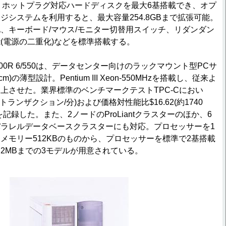
る。ホットプラグ対応ハードディスクを最大6基搭載でき、オプ
ジシステムを利用すると、最大容量254.8GBまで拡張可能。
、キーボード/マウス/モニター切替用スイッチ、リダンダン
(電源の二重化)などを標準搭載する。
nt 6400R 6/550は、データセンター向けのラックマウント型PCサ
)の薄型設計。Pentium III Xeon-550MHzを搭載し、従来よ
上させた。業界標準のベンチマークテストTPC-Cにおい
mC(トランザクション/分)および価格対性能比$16.62(約1740
構成)を記録した。また、2ノードのProLiantクラスターのほか、6
ラレルデータベースクラスターにも対応。プロセッサーを1
メモリー512KBのものから、プロセッサーを標準で2基搭載
2MBまでの3モデルが用意されている。