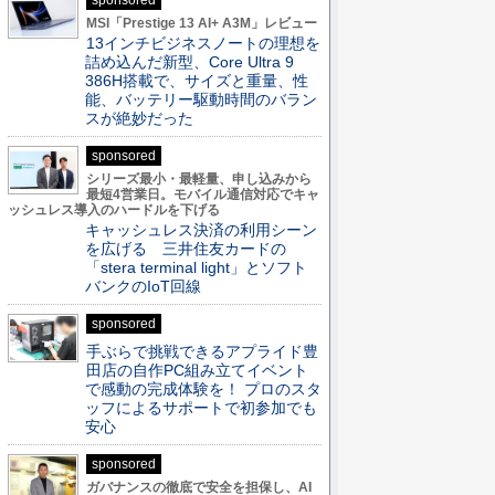
sponsored
MSI「Prestige 13 AI+ A3M」レビュー
13インチビジネスノートの理想を
詰め込んだ新型、Core Ultra 9
386H搭載で、サイズと重量、性
能、バッテリー駆動時間のバラン
スが絶妙だった
sponsored
シリーズ最小・最軽量、申し込みから
最短4営業日。モバイル通信対応でキャ
ッシュレス導入のハードルを下げる
キャッシュレス決済の利用シーン
を広げる 三井住友カードの
「stera terminal light」とソフト
バンクのIoT回線
sponsored
手ぶらで挑戦できるアプライド豊
田店の自作PC組み立てイベント
で感動の完成体験を！ プロのスタ
ッフによるサポートで初参加でも
安心
sponsored
ガバナンスの徹底で安全を担保し、AI