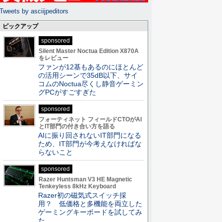
Tweets by asciijpeditors
ピックアップ
sponsored
Silent Master Noctua Edition X870A
をレビュー
ファンが12基もあるのにほとんど
の活用シーンで35dB以下、サイ
コムのNoctua尽くし静音ゲーミン
グPCがすごすぎた
sponsored
フォーティネット フィールドCTOがAI
とIT部門の付き合い方を語る
AIに振り回されないIT部門になる
ため、IT部門が今考えなければな
らないこと
sponsored
Razer Huntsman V3 HE Magnetic
Tenkeyless 8kHz Keyboard
Razer初の磁気式スイッチ採
用？ 低価格と多機能を両立した
ゲーミングキーボードを試してみ
た