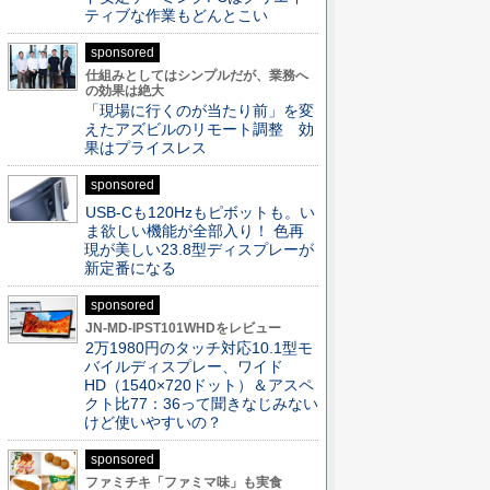
ティブな作業もどんとこい
sponsored
仕組みとしてはシンプルだが、業務へ
の効果は絶大
「現場に行くのが当たり前」を変
えたアズビルのリモート調整 効
果はプライスレス
sponsored
USB-Cも120Hzもピボットも。い
ま欲しい機能が全部入り！ 色再
現が美しい23.8型ディスプレーが
新定番になる
sponsored
JN-MD-IPST101WHDをレビュー
2万1980円のタッチ対応10.1型モ
バイルディスプレー、ワイド
HD（1540×720ドット）＆アスペ
クト比77：36って聞きなじみない
けど使いやすいの？
sponsored
ファミチキ「ファミマ味」も実食