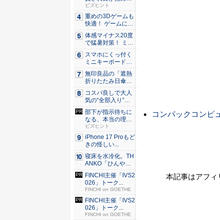
た。経営者...
ビズヒント
重めの3Dゲームも
快適！ ゲームに強
いH...
体感マイナス20度
で猛暑対策！ ミズ
ノの...
スマホにくっ付く
ミニキーボード！
触ってわ...
無印良品の「遮熱
折りたたみ日傘」
約160...
コスパ良しで大人
気の“全部入り”の
アンド...
部下が指示待ちに
コンパックコンピ
なる、本当の理
由。23年...
ビズヒント
iPhone 17 Proもど
きの怪しい...
寝床を水冷化。TH
ANKO「ひんやり
水流...
FINCHI主催「IVS2
本記事はアフィ
026」トーク...
FINCHI on GOETHE
FINCHI主催「IVS2
026」トーク...
FINCHI on GOETHE