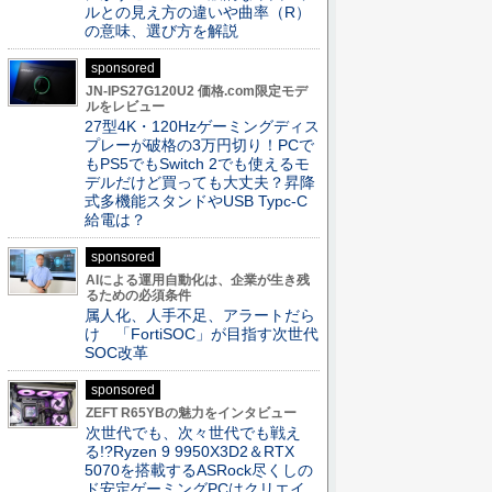
ルとの見え方の違いや曲率（R）
の意味、選び方を解説
sponsored
JN-IPS27G120U2 価格.com限定モデ
ルをレビュー
27型4K・120Hzゲーミングディス
プレーが破格の3万円切り！PCで
もPS5でもSwitch 2でも使えるモ
デルだけど買っても大丈夫？昇降
式多機能スタンドやUSB Typc-C
給電は？
sponsored
AIによる運用自動化は、企業が生き残
るための必須条件
属人化、人手不足、アラートだら
け 「FortiSOC」が目指す次世代
SOC改革
sponsored
ZEFT R65YBの魅力をインタビュー
次世代でも、次々世代でも戦え
る!?Ryzen 9 9950X3D2＆RTX
5070を搭載するASRock尽くしの
ド安定ゲーミングPCはクリエイ