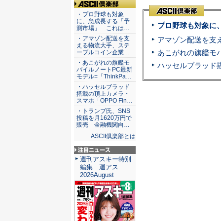
ASCII倶楽部
・プロ野球も対象
に、急成長する「予
プロ野球も対象に
測市場」 これは…
・アマゾン配送を支
える物流大手、ステ
ーブルコイン企業…
・あこがれの旗艦モ
バイルノートPC最新
モデル=「ThinkPa…
・ハッセルブラッド
搭載の頂上カメラ・
スマホ「OPPO Fin…
・トランプ氏、SNS
投稿を月1620万円で
販売 金融機関向…
ASCII倶楽部とは
注目ニュース
週刊アスキー特別
編集 週アス
2026August