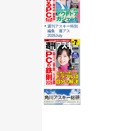
週刊アスキー特別
編集 週アス
2026July