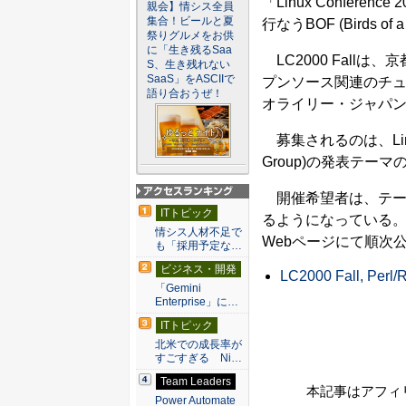
「Linux Conference 2
親会】情シス全員
集合！ビールと夏
行なうBOF (Birds 
祭りグルメをお供
に「生き残るSaa
LC2000 Fall
S、生き残れない
SaaS」をASCIIで
プンソース関連のチュー
語り合おうぜ！
オライリー・ジャパン主催
募集されるのは、Linux/
Group)の発表テーマ
開催希望者は、テー
アクセスランキン
ITトピック
るようになっている。
グ
情シス人材不足で
Webページにて順次
も「採用予定な…
ビジネス・開発
LC2000 Fall, Pe
「Gemini
Enterprise」に…
ITトピック
北米での成長率が
すごすぎる Ni…
Team Leaders
本記事はアフィ
Power Automate