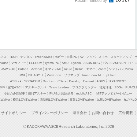
Recommended by
ジネス
TECH
デジタル
iPhone/Mac
ホビー
自作PC
AV
アキバ
スマホ
スタートアップ
mouse
マカフィー
ELECOM
iiyama PC
AMD
Sycom
ASUS ROG
パソコンSEVEN
HP
JAWS-UG
kintone
Acrobat
キヤノンMJ
Azure
Belkin
ヤマハ
Zoom
ソフトバンクのIoT
MSI
GIGABYTE
ViewSonic
ソフマップ
brand new ME!
pCloud
ASRock
SORACOM
Dropbox
CData
Backlog
Fortinet
ASUS
JAPANNEXT
SIM
家電ASCII
アスキーグルメ
Team Leaders
プログラミング＋
地方活性
SDGs
PUACL
今日の必読記事
週刊アスキー
デジタル用語辞典
mobileASCII
MITテクノロジーレビュー
alker
横浜LOVEWalker
西新宿LOVEWalker
夜景LOVEWalker
九州LOVEWalker
丸の内LOV
サイトポリシー
プライバシーポリシー
運営会社
お問い合わせ
広告掲載
© KADOKAWA ASCII Research Laboratories, Inc. 2026