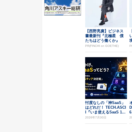
【西野亮廣】ビジネス
書最新刊『北極星 僕
たちはどう働くか』
PR(FINCHI on GOETHE)
P
忖度なしの「神SaaS」
はどれだ！ TECH.ASCI
D
I『いま使えるSaaS 1...
6
2026年7月30日
2