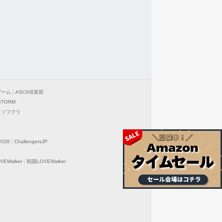
ゲーム
ASCII倶楽部
STORM
ソフクリ
2026
ChallengersJP
EWalker
戦国LOVEWalker