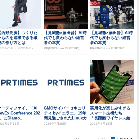
【西野亮廣】つくりた
【見城徹×藤田晋】AI時
【見城徹×藤田晋】AI時
いものを追求できる環
代でも変わらない経営
代でも変わらない経営
境の作り方とは
者の本質
者の本質
R(FINCHI on GOETHE)
PR(FINCHI on GOETHE)
PR(FINCHI on GOETHE)
オーティファイ、「AI
GMOサイバーセキュリ
実用化が楽しみすぎる
evEx Conference 202
ティ byイエラエ、19年
スマート技術たち
」にDiamo...
間見過ごされたLinuxカ
「長距離ワイヤレス給
ーネル...
電」から「室内向け太
026年7月13日
2026年7月28日
2026年7月15日
陽...