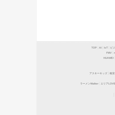
TOP
AI
IoT
ビ
FMV
HUAWEI
アスキーキッズ
格安
ラーメンWalker
エリアLOVEW