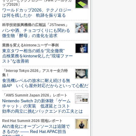
サッカーとテクノロジー〔FIFAワールドカ
ップ2026〕
ワールドカップ2026、テクノロジー
は何を残したか 軌跡を振り返る
科学技術振興機構の広報誌「JSTnews」
パンや酒、チョコづくりにも関わる
微生物「酵母」の進化を追求
業務を変えるkintoneユーザー事例
東京タワー相当の紙を“完全撤廃”
点検業務をkintone化した“現場ファー
スト”な改善術
「Interop Tokyo 2026」アスキー全力特
集！
食洗機レベルの放水に耐え続ける無
線AP いくら屋外対応だからといって心配だ
「AWS Summit Japan 2026」レポート
Nintendo Switch 2の新体験「ゲーム
チャット」の実装 低遅延とコスト
効率の両立に挑むバックエンドの工夫とは
Red Hat Summit 2026 現地レポート
AIの進化にオープンソースは追随で
きるのか ―― Red Hat APAC担当