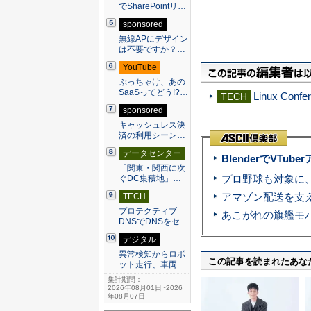
でSharePointリ…
sponsored
無線APにデザイン
は不要ですか？…
YouTube
ぶっちゃけ、あの
SaaSってどう!?…
Linux Con
TECH
sponsored
キャッシュレス決
済の利用シーン…
データセンター
BlenderでVT
「関東・関西に次
ぐDC集積地」…
TECH
プロテクティブ
DNSでDNSをセ…
デジタル
異常検知からロボ
この記事を読まれたあな
ット走行、車両…
集計期間：
2026年08月01日~2026
年08月07日