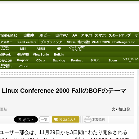
Phone/Mac
自動車
ホビー
自作PC
AV
アキバ
スマホ
ゲ
スタートアップ
アスキー
TeamLeaders
プログラミング+
SDGs
地方活性
PUACL2026
ChallengersJP
パソコン
ゲーミングPC
MSI
ASUS
HP
STORM
SEVEN
ASRock
HUAWEI
ViewSonic
Belkin
ソフトバンクの
Dropbox
CData
Backlog
Fortinet
ヤマハ
Zoom
ORACOM
IoT
brand
pCloud
new ME!
inux Conference 2000 FallのBOFのテーマ
分更新
文● 植山 類
お気に入り
一覧
LA)ユーザー部会は、11月29日から3日間にわたり開催される