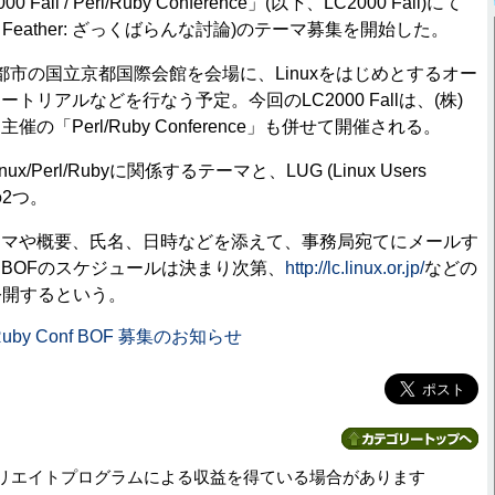
000 Fall / Perl/Ruby Conference」(以下、LC2000 Fall)にて
of a Feather: ざっくばらんな討論)のテーマ募集を開始した。
は、京都市の国立京都国際会館を会場に、Linuxをはじめとするオー
トリアルなどを行なう予定。今回のLC2000 Fallは、(株)
の「Perl/Ruby Conference」も併せて開催される。
Perl/Rubyに関係するテーマと、LUG (Linux Users
の2つ。
マや概要、氏名、日時などを添えて、事務局宛てにメールす
BOFのスケジュールは決まり次第、
http://lc.linux.or.jp/
などの
公開するという。
rl/Ruby Conf BOF 募集のお知らせ
リエイトプログラムによる収益を得ている場合があります