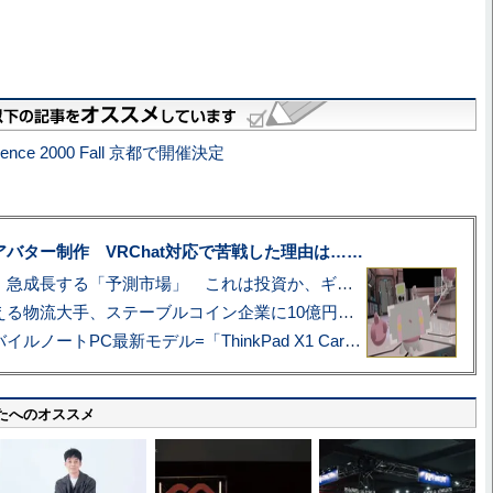
ference 2000 Fall 京都で開催決定
uberアバター制作 VRChat対応で苦戦した理由は……
プロ野球も対象に、急成長する「予測市場」 これは投資か、ギャンブルか
アマゾン配送を支える物流大手、ステーブルコイン企業に10億円投資のワケ
あこがれの旗艦モバイルノートPC最新モデル=「ThinkPad X1 Carbon Gen 14 Aura Edition」実機レビュー
たへのオススメ