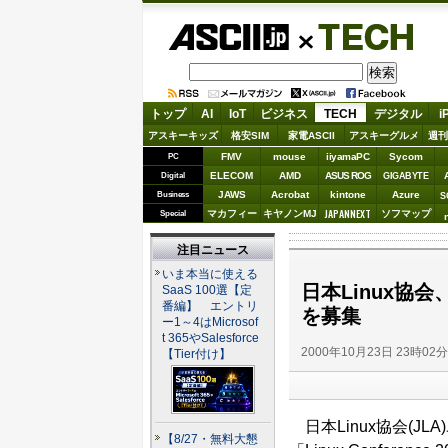
ASCII.jp
TECH
トップ
AI
IoT
ビジネス
TECH
デジタル
i
アスキーキッズ
格安SIM
家電ASCII
アスキーグルメ
週刊
FMV
mouse
iiyamaPC
Sycom
PC
ELECOM
AMD
ASUS ROG
Digital
GIGABYTE
JAWS
Acrobat
kintone
Azure
Business
S
JAPANNEXT
マカフィー
キヤノンMJ
ソフマップ
Special
注目ニュース
いま本当に使える
日本Linux協会、L
SaaS 100選【定
番編】 エントリ
を募集
ー1～4はMicrosof
t 365やSalesforce
2000年10月23日 23時02
【Tier付け】
日本Linux協会(J
【8/27・無料大懇