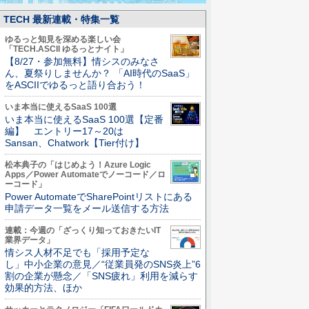
TECH 最新連載・特集一覧
ゆるっと知見を深める楽しい会
「TECH.ASCII ゆるっとナイト」
【8/27・参加無料】情シスのみなさ
ん、夏祭りしませんか？ 「AI時代のSaaS」
をASCIIでゆるっと語り合おう！
いま本当に使えるSaaS 100選
いま本当に使えるSaaS 100選【定番
編】 エントリー17～20は
Sansan、Chatwork【Tier付け】
松本典子の「はじめよう！Azure Logic
Apps／Power Automateでノーコード／ロ
ーコード」
Power AutomateでSharePointリストにある
申請データ一覧をメール送信する方法
連載：今週の「ざっくり知っておきたいIT
業界データ」
情シス人材不足でも「採用予定な
し」中小企業の意見／“従業員発のSNS炎上”6
割の企業が懸念／「SNS疲れ」利用を減らす
効果的方法、ほか