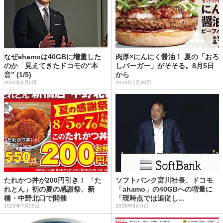
なぜahamoは40GBに増量した
肉厚×にんにく醤油！ 夏の「おろ
のか 見えてきたドコモの“本
しバーガー」がそそる。8月5日
音” (1/5)
から
2026年8月6日
2026年7月30日
たれかつ丼が200円引き！ 「た
ソフトバンク宮川社長、ドコモ
れとん」初の夏の感謝祭、新
「ahamo」の40GBへの増量に
橋・中野北口で開催
「現時点では追従し...
2026年7月30日
2026年8月4日