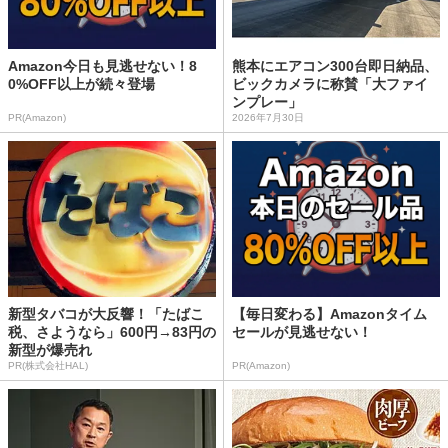
Amazon今日も見逃せない！8
熊本にエアコン300台即日納品、
0%OFF以上が続々登場
ビックカメラに称賛「大ファイ
ンプレー」
PR(Amazon)
2026年7月30日
新型タバコが大反響！「たばこ
【毎日変わる】Amazonタイム
税、さようなら」600円→83円の
セールが見逃せない！
新型が爆売れ
PR(株式会社HAL)
PR(Amazon)