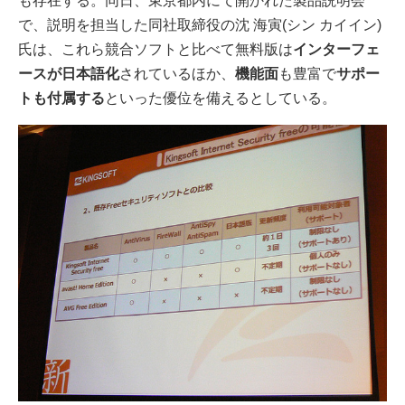
も存在する。同日、東京都内にて開かれた製品説明会
で、説明を担当した同社取締役の沈 海寅(シン カイイン)
氏は、これら競合ソフトと比べて無料版は
インターフェ
ースが日本語化
されているほか、
機能面
も豊富で
サポー
トも付属する
といった優位を備えるとしている。