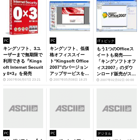
PC
PC
ITトピック
キングソフト、3ユ
キングソフト、低価
もう1つのOfficeス
ーザーまで無期限で
格オフィススイー
イートも発売――
利用できる『Kings
ト“Kingsoft Office
「キングソフトオフ
oft Internet Securit
2007”のバージョン
ィス2007」のダウ
y 0×3』を発売
アップサービスを開
ンロード販売がスタ
始
ート
2007年06月07日 23:21
2007年05月08日 18:25
2007年02月02日 00:00
PC
PC
デジタル