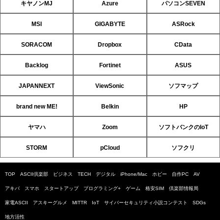
キヤノンMJ
Azure
パソコンSEVEN
MSI
GIGABYTE
ASRock
SORACOM
Dropbox
CData
Backlog
Fortinet
ASUS
JAPANNEXT
ViewSonic
ソフマップ
brand new ME!
Belkin
HP
ヤマハ
Zoom
ソフトバンクのIoT
STORM
pCloud
ソフクリ
TOP
ASCII倶楽部
ビジネス
TECH
デジタル
iPhone/Mac
ホビー
自作PC
AV
アキバ
スマホ
スタートアップ
プログラミング+
ゲーム
格安SIM
倶楽部情報局
家電ASCII
アスキーグルメ
MITTR
IoT
サイバーセキュリティ小説コンテスト
SDGs
地方活性