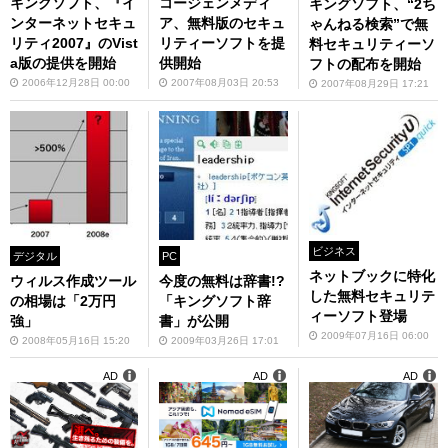
キングソフト、『イ
コージェンメディ
キングソフト、“2ち
ンターネットセキュ
ア、無料版のセキュ
ゃんねる検索”で無
リティ2007』のVist
リティーソフトを提
料セキュリティーソ
a版の提供を開始
供開始
フトの配布を開始
2006年12月28日 00:00
2007年08月03日 20:53
2007年08月29日 17:21
ビジネス
デジタル
PC
ネットブックに特化
ウィルス作成ツール
今度の無料は辞書!?
した無料セキュリテ
の相場は「2万円
「キングソフト辞
ィーソフト登場
強」
書」が公開
2009年07月16日 06:00
2008年05月16日 15:20
2009年03月26日 17:01
AD
AD
AD