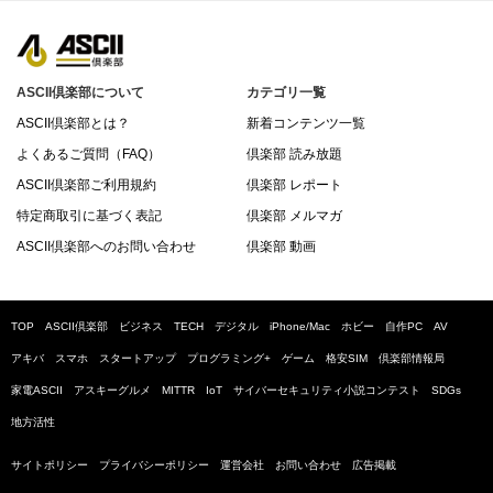
ASCII倶楽部について
カテゴリ一覧
ASCII倶楽部とは？
新着コンテンツ一覧
よくあるご質問（FAQ）
倶楽部 読み放題
ASCII倶楽部ご利用規約
倶楽部 レポート
特定商取引に基づく表記
倶楽部 メルマガ
ASCII倶楽部へのお問い合わせ
倶楽部 動画
TOP
ASCII倶楽部
ビジネス
TECH
デジタル
iPhone/Mac
ホビー
自作PC
AV
アキバ
スマホ
スタートアップ
プログラミング+
ゲーム
格安SIM
倶楽部情報局
家電ASCII
アスキーグルメ
MITTR
IoT
サイバーセキュリティ小説コンテスト
SDGs
地方活性
サイトポリシー
プライバシーポリシー
運営会社
お問い合わせ
広告掲載