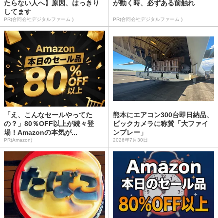
たらない人へ】原因、はっきり
が動く時、必ずある前触れ
してます
PR(合同会社デジタルファーム )
PR(合同会社デジタルファーム )
「え、こんなセールやってた
熊本にエアコン300台即日納品、
の？」80％OFF以上が続々登
ビックカメラに称賛「大ファイ
場！Amazonの本気が...
ンプレー」
PR(Amazon)
2026年7月30日