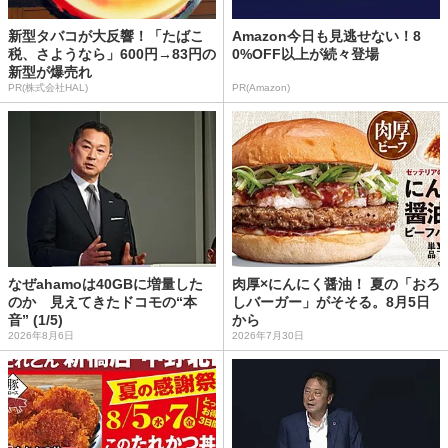
新型タバコが大反響！「たばこ
Amazon今日も見逃せない！8
税、さようなら」600円→83円の
0%OFF以上が続々登場
新型が爆売れ
PR(株式会社HAL)
PR(Amazon)
なぜahamoは40GBに増量した
肉厚×にんにく醤油！ 夏の「おろ
のか 見えてきたドコモの“本
しバーガー」がそそる。8月5日
音” (1/5)
から
2026年8月6日
2026年7月30日