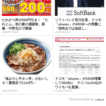
たれかつ丼が200円引き！ 「た
ソフトバンク宮川社長、ドコモ
れとん」初の夏の感謝祭、新
「ahamo」の40GBへの増量に
橋・中野北口で開催
「現時点では追従し...
2026年7月30日
2026年8月4日
「鬼おろし牛タン丼」がおいし
ドコモ「ahamo」が10GB増量
そ！夏限定で1110円～
して40GBに ライバルのUQや
ワイモバを意識...
2026年8月5日
2026年7月29日
Recommended by