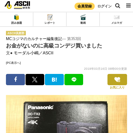
会員登録
ログイン
読み放題
レポート
動画
メルマガ
ASCII倶楽部
MCコジマのカルチャー編集後記
― 第353回
お金がないのに高級コンデジ買いました
文●
モーダル小嶋／ASCII
[PC表示へ]
2018年03月16日 08時00分更新
お気に入り