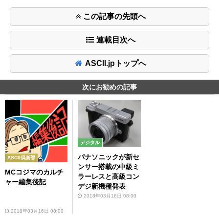
この記事の先頭へ
連載目次へ
ASCII.jpトップへ
次にお勧めの記事
デジタル
パナソニックが新セ
ASCII倶楽部
ンサー搭載の中級ミ
MCコジマのカルチ
ラーレスと高級コン
ャー編集後記
デジ新機種発表
2018年03月16日 08:00
2018年03月16日 08:00