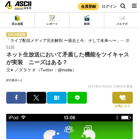
会員登録
ログイン
読み放題
レポート
動画
メルマガ
ASCII倶楽部
「ライブ配信メディア完全解剖 〜過去と今、そして未来へ〜」
― 第
51回
ネット生放送において矛盾した機能をツイキャス
が実装 ニーズはある？
文● ノダタケオ（Twitter：
@noda
）
[PC表示へ]
2017年07月31日 17時00分更新
お気に入り