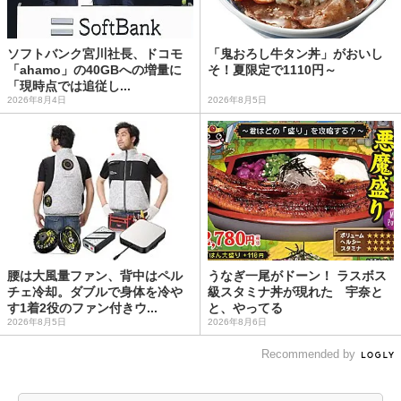
ソフトバンク宮川社長、ドコモ
「鬼おろし牛タン丼」がおいし
「ahamo」の40GBへの増量に
そ！夏限定で1110円～
「現時点では追従し...
2026年8月4日
2026年8月5日
腰は大風量ファン、背中はペル
うなぎ一尾がドーン！ ラスボス
チェ冷却。ダブルで身体を冷や
級スタミナ丼が現れた 宇奈と
す1着2役のファン付きウ...
と、やってる
2026年8月5日
2026年8月6日
Recommended by