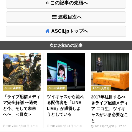
この記事の先頭へ
連載目次へ
ASCII.jpトップへ
次にお勧めの記事
ASCII倶楽部
ASCII倶楽部
ASCII倶楽部
「ライブ配信メディ
ツイキャスから流れ
2017年注目するべ
ア完全解剖 〜過去
る配信者を「LINE
きライブ配信メディ
と今、そして未来
LIVE」が獲得しよ
ア ニコ生、ツイキ
へ〜」＜目次＞
うとしている
ャスがいま必要なこ
と
2017年07月31日 17:00
2017年07月31日 17:00
2017年07月31日 17:00