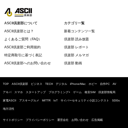
ASCII倶楽部について
カテゴリ一覧
ASCII倶楽部とは？
新着コンテンツ一覧
よくあるご質問（FAQ）
倶楽部 読み放題
ASCII倶楽部ご利用規約
倶楽部 レポート
特定商取引に基づく表記
倶楽部 メルマガ
ASCII倶楽部へのお問い合わせ
倶楽部 動画
TOP
ASCII倶楽部
ビジネス
TECH
デジタル
iPhone/Mac
ホビー
自作PC
AV
アキバ
スマホ
スタートアップ
プログラミング+
ゲーム
格安SIM
倶楽部情報局
家電ASCII
アスキーグルメ
MITTR
IoT
サイバーセキュリティ小説コンテスト
SDGs
地方活性
サイトポリシー
プライバシーポリシー
運営会社
お問い合わせ
広告掲載