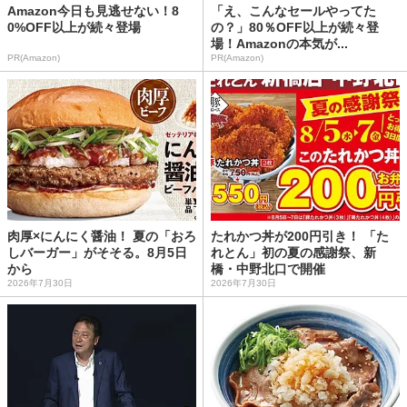
Amazon今日も見逃せない！8
「え、こんなセールやってた
0%OFF以上が続々登場
の？」80％OFF以上が続々登
場！Amazonの本気が...
PR(Amazon)
PR(Amazon)
肉厚×にんにく醤油！ 夏の「おろ
たれかつ丼が200円引き！ 「た
しバーガー」がそそる。8月5日
れとん」初の夏の感謝祭、新
から
橋・中野北口で開催
2026年7月30日
2026年7月30日