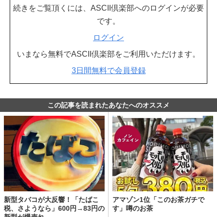
続きをご覧頂くには、ASCII倶楽部へのログインが必要
です。
ログイン
いまなら無料でASCII倶楽部をご利用いただけます。
3日間無料で会員登録
この記事を読まれたあなたへのオススメ
新型タバコが大反響！「たばこ
アマゾン1位「このお茶ガチで
税、さようなら」600円→83円の
す」噂のお茶
新型が爆売れ