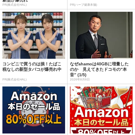
PR(株式会社HAL)
PR(ハーブ健康本舗)
コンビニで買うのは損！たばこ
なぜahamoは40GBに増量した
税なしの新型タバコが爆売れ中
のか 見えてきたドコモの“本
音” (1/5)
PR(株式会社HAL)
2026年8月6日