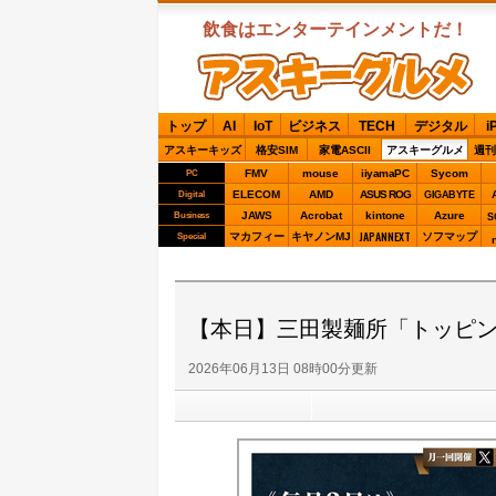
飲食はエンターテインメントだ！
ASCIIグルメ
トップ
AI
IoT
ビジネス
TECH
デジタル
i
アスキーキッズ
格安SIM
家電ASCII
アスキーグルメ
週刊
FMV
mouse
iiyamaPC
Sycom
PC
ELECOM
AMD
ASUS ROG
Digital
GIGABYTE
JAWS
Acrobat
kintone
Azure
Business
S
JAPANNEXT
マカフィー
キヤノンMJ
ソフマップ
Special
【本日】三田製麺所「トッピン
2026年06月13日 08時00分更新