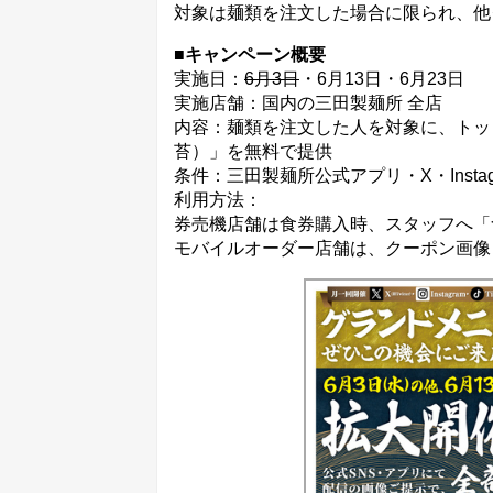
対象は麺類を注文した場合に限られ、他
■キャンペーン概要
実施日：
6月3日
・6月13日・6月23日
実施店舗：国内の三田製麺所 全店
内容：麺類を注文した人を対象に、トッ
苔）」を無料で提供
条件：三田製麺所公式アプリ・X・Inst
利用方法：
券売機店舗は食券購入時、スタッフへ「
モバイルオーダー店舗は、クーポン画像