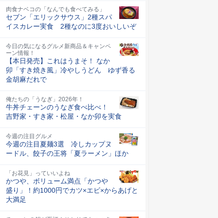
肉食ナベコの「なんでも食べてみる」
セブン「エリックサウス」2種スパ
イスカレー実食 2種なのに3度おいしいぞ
今日の気になるグルメ新商品＆キャンペ
ーン情報！
【本日発売】これはうまそ！ なか
卯「すき焼き風」冷やしうどん ゆず香る
金胡麻だれで
俺たちの「うなぎ」2026年！
牛丼チェーンのうなぎ食べ比べ！
吉野家・すき家・松屋・なか卯を実食
今週の注目グルメ
今週の注目夏麺3選 冷しカップヌ
ードル、餃子の王将「夏ラーメン」ほか
「お花見」っていいよね
かつや、ボリューム満点「かつや
盛り」！約1000円でカツ×エビ×からあげと
大満足