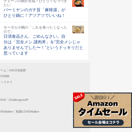
チェーンの鍋が至福！ひとりでもつつき
たい
バーミヤンのガチ旨「麻辣湯」が
ひとり鍋に！アツアツでいいね！
モーダル小嶋の「これを食べたくなった
ので」
日清食品さん、ごめんなさい。自
分は「完全メシ 謎肉丼」を“完全メシじゃ
ありませんでした〜！”というドッキリだと
思っています
ゲーム
ASCII倶楽部
STORM
ソフクリ
2026
ChallengersJP
EWalker
戦国LOVEWalker