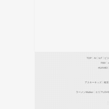
TOP
AI
IoT
ビ
FMV
HUAWEI
アスキーキッズ
格安
ラーメンWalker
エリアLOVEW