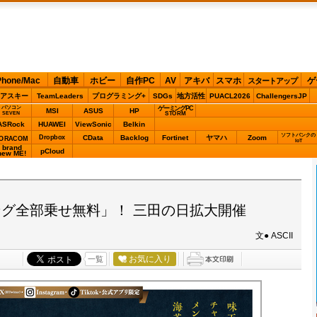
Phone/Mac
自動車
ホビー
自作PC
AV
アキバ
スマホ
ゲ
スタートアップ
アスキー
TeamLeaders
プログラミング+
SDGs
地方活性
PUACL2026
ChallengersJP
パソコン
ゲーミングPC
MSI
ASUS
HP
STORM
SEVEN
ASRock
HUAWEI
ViewSonic
Belkin
ソフトバンクの
Dropbox
CData
Backlog
Fortinet
ヤマハ
Zoom
ORACOM
IoT
brand
pCloud
new ME!
グ全部乗せ無料」！ 三田の日拡大開催
文● ASCII
お気に入り
一覧