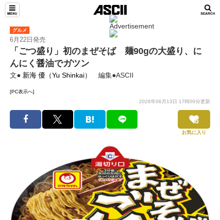
グルメ
6月22日発売
「ごつ盛り」初のまぜそば 麺90gの大盛り、に
んにく醤油でガツン
文●
新海 優（Yu Shinkai）
編集●ASCII
[PC表示へ]
2026年06月13日 17時00分更新
お気に入り