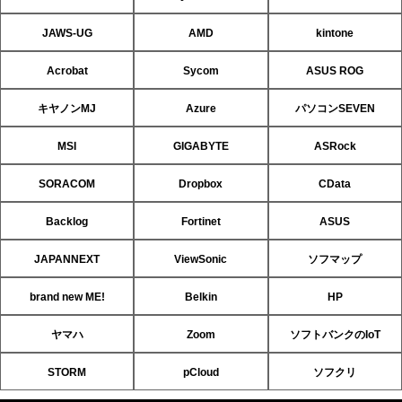
JAWS-UG
AMD
kintone
Acrobat
Sycom
ASUS ROG
キヤノンMJ
Azure
パソコンSEVEN
MSI
GIGABYTE
ASRock
SORACOM
Dropbox
CData
Backlog
Fortinet
ASUS
JAPANNEXT
ViewSonic
ソフマップ
brand new ME!
Belkin
HP
ヤマハ
Zoom
ソフトバンクのIoT
STORM
pCloud
ソフクリ