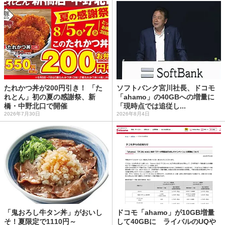
たれかつ丼が200円引き！ 「た
ソフトバンク宮川社長、ドコモ
れとん」初の夏の感謝祭、新
「ahamo」の40GBへの増量に
橋・中野北口で開催
「現時点では追従し...
2026年7月30日
2026年8月4日
「鬼おろし牛タン丼」がおいし
ドコモ「ahamo」が10GB増量
そ！夏限定で1110円～
して40GBに ライバルのUQや