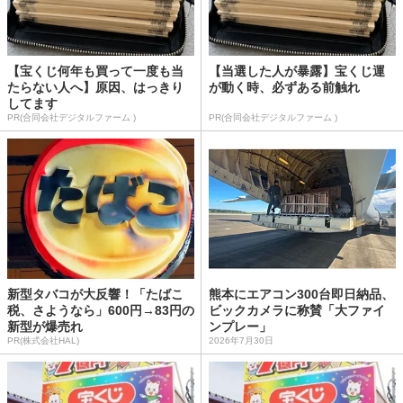
【宝くじ何年も買って一度も当
【当選した人が暴露】宝くじ運
たらない人へ】原因、はっきり
が動く時、必ずある前触れ
してます
PR(合同会社デジタルファーム )
PR(合同会社デジタルファーム )
新型タバコが大反響！「たばこ
熊本にエアコン300台即日納品、
税、さようなら」600円→83円の
ビックカメラに称賛「大ファイ
新型が爆売れ
ンプレー」
PR(株式会社HAL)
2026年7月30日