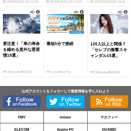
2026年06月11日 11:50
2026年06月11日 12:05
2026年06月10日 18:15
AD
AD
AD
要注意！「車の寿命
最短5分で接続
120人以上と関係？
を縮める意外な悪習
「セレブの衝撃スキ
慣19選」
ャンダル15選」
PR Skyrocket株式会社
PR LotusFlare Inc
PR Skyrocket株式会社
公式アカウントをフォローして最新情報を手に入れよう
FMV
mouse
マカフィー
ELECOM
iiyama PC
HUAWEI