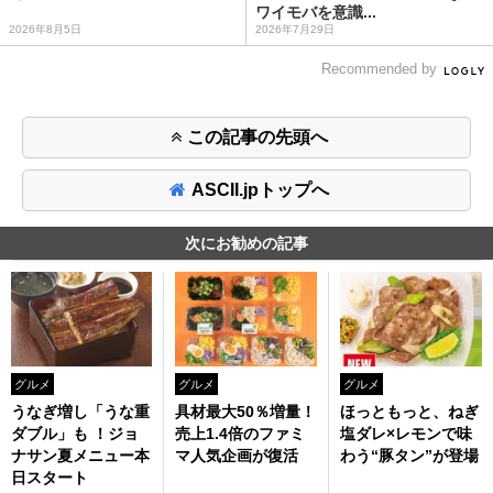
ワイモバを意識...
2026年8月5日
2026年7月29日
Recommended by
この記事の先頭へ
ASCII.jpトップへ
次にお勧めの記事
グルメ
グルメ
グルメ
うなぎ増し「うな重
具材最大50％増量！
ほっともっと、ねぎ
ダブル」も ！ジョ
売上1.4倍のファミ
塩ダレ×レモンで味
ナサン夏メニュー本
マ人気企画が復活
わう“豚タン”が登場
日スタート