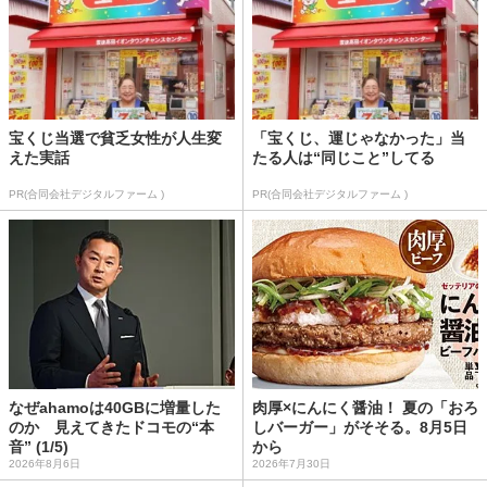
宝くじ当選で貧乏女性が人生変
「宝くじ、運じゃなかった」当
えた実話
たる人は“同じこと”してる
PR(合同会社デジタルファーム )
PR(合同会社デジタルファーム )
なぜahamoは40GBに増量した
肉厚×にんにく醤油！ 夏の「おろ
のか 見えてきたドコモの“本
しバーガー」がそそる。8月5日
音” (1/5)
から
2026年8月6日
2026年7月30日