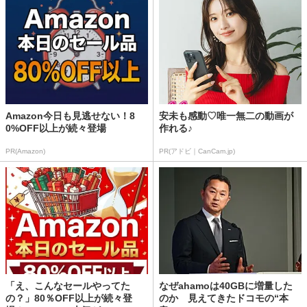
Amazon今日も見逃せない！8
安未も感動♡唯一無二の動画が
0%OFF以上が続々登場
作れる♪
PR(Amazon)
PR(アドビ｜CanCam.jp)
「え、こんなセールやってた
なぜahamoは40GBに増量した
の？」80％OFF以上が続々登
のか 見えてきたドコモの“本