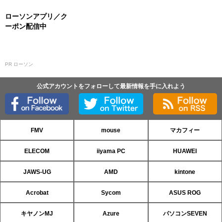
ローソンアプリ／ク
ーポン配信中
PR ローソン
公式アカウントをフォローして最新情報を手に入れよう
FMV
mouse
マカフィー
ELECOM
iiyama PC
HUAWEI
JAWS-UG
AMD
kintone
Acrobat
Sycom
ASUS ROG
キヤノンMJ
Azure
パソコンSEVEN