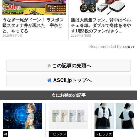
うなぎ一尾がドーン！ ラスボス
腰は大風量ファン、背中はペル
級スタミナ丼が現れた 宇奈と
チェ冷却。ダブルで身体を冷や
と、やってる
す1着2役のファン付きウ...
2026年8月6日
2026年8月5日
Recommended by
この記事の先頭へ
ASCII.jpトップへ
次にお勧めの記事
トピックス
トピックス
AI