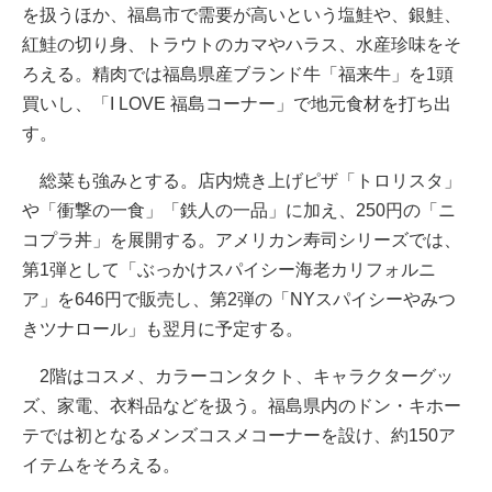
を扱うほか、福島市で需要が高いという塩鮭や、銀鮭、
紅鮭の切り身、トラウトのカマやハラス、水産珍味をそ
ろえる。精肉では福島県産ブランド牛「福来牛」を1頭
買いし、「I LOVE 福島コーナー」で地元食材を打ち出
す。
総菜も強みとする。店内焼き上げピザ「トロリスタ」
や「衝撃の一食」「鉄人の一品」に加え、250円の「ニ
コプラ丼」を展開する。アメリカン寿司シリーズでは、
第1弾として「ぶっかけスパイシー海老カリフォルニ
ア」を646円で販売し、第2弾の「NYスパイシーやみつ
きツナロール」も翌月に予定する。
2階はコスメ、カラーコンタクト、キャラクターグッ
ズ、家電、衣料品などを扱う。福島県内のドン・キホー
テでは初となるメンズコスメコーナーを設け、約150ア
イテムをそろえる。