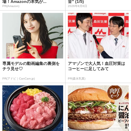
場！Amazonの本気が...
音” (1/5)
PR(Amazon)
2026年8月6日
専属モデルの動画編集の裏側を
アマゾンで大人気！血圧対策は
チラ見せ♡
コーヒーに足してみて
PR(アドビ｜CanCam.jp)
PR(森永乳業)