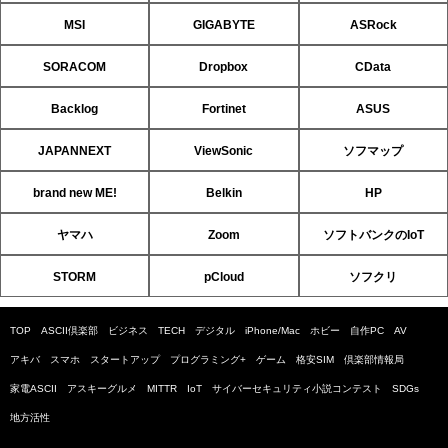
MSI
GIGABYTE
ASRock
SORACOM
Dropbox
CData
Backlog
Fortinet
ASUS
JAPANNEXT
ViewSonic
ソフマップ
brand new ME!
Belkin
HP
ヤマハ
Zoom
ソフトバンクのIoT
STORM
pCloud
ソフクリ
TOP
ASCII倶楽部
ビジネス
TECH
デジタル
iPhone/Mac
ホビー
自作PC
AV
アキバ
スマホ
スタートアップ
プログラミング+
ゲーム
格安SIM
倶楽部情報局
家電ASCII
アスキーグルメ
MITTR
IoT
サイバーセキュリティ小説コンテスト
SDGs
地方活性