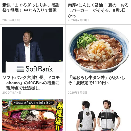
豪快「まぐろぎっしり丼」感謝
肉厚×にんにく醤油！ 夏の「おろ
祭で登場！ 中とろ入りで贅沢
しバーガー」がそそる。8月5日
から
2026年8月8日
2026年7月30日
ソフトバンク宮川社長、ドコモ
「鬼おろし牛タン丼」がおいし
「ahamo」の40GBへの増量に
そ！夏限定で1110円～
「現時点では追従し...
2026年8月4日
2026年8月5日