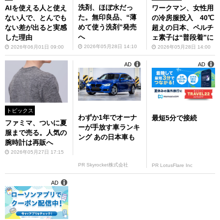
洗剤、ほぼ水だっ
ワークマン、女性用
AIを使える人と使え
た。無印良品、“薄
の冷房服投入 40℃
ない人で、とんでも
めて使う洗剤”発売
超えの日本、ペルチ
ない差が出ると実感
へ
ェ素子は“普段着”に
した理由
2026年05月28日 14:10
2026年05月28日 14:00
2026年06月01日 09:00
AD
AD
トピックス
わずか1年でオーナ
最短5分で接続
ファミマ、ついに夏
ーが手放す車ランキ
服まで売る。人気の
ング あの日本車も
腕時計は再販へ
2026年05月27日 17:15
PR Skyrocket株式会社
PR LotusFlare Inc
AD