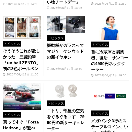
い物チートデー」
2026年06月12日 11:50
2026年06月12日 14:50
2026年06月12日 14:35
トピックス
トピックス
トピックス
振動板がガラスって
そうそうこれが欲し
マジ？ ケンウッド
首に冷蔵庫と扇風
かった 三菱鉛筆
の新イヤホン
機、復活 サンコー
「uniball ZENTO」
の4980円ネックク
初の3色ボールペン
2026年06月12日 10:40
ーラー
2026年06月12日 11:00
2026年06月11日 16:50
トピックス
ニトリ、部屋の空気
トピックス
トピックス
をぐるぐる回す 79
メガバンク3行のス
買ってすぐ「Forza
90円の新サーキュレ
テーブルコイン、い
Horizon」が遊べ
ーター