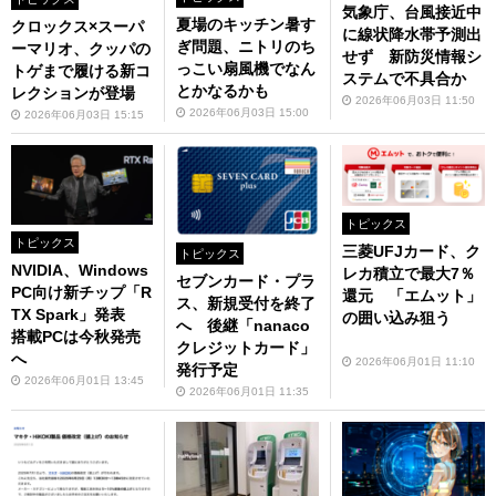
気象庁、台風接近中
夏場のキッチン暑す
クロックス×スーパ
に線状降水帯予測出
ぎ問題、ニトリのち
ーマリオ、クッパの
せず 新防災情報シ
っこい扇風機でなん
トゲまで履ける新コ
ステムで不具合か
とかなるかも
レクションが登場
2026年06月03日 11:50
2026年06月03日 15:00
2026年06月03日 15:15
トピックス
トピックス
三菱UFJカード、ク
トピックス
NVIDIA、Windows
レカ積立で最大7％
セブンカード・プラ
PC向け新チップ「R
還元 「エムット」
ス、新規受付を終了
TX Spark」発表
の囲い込み狙う
へ 後継「nanaco
搭載PCは今秋発売
クレジットカード」
へ
2026年06月01日 11:10
発行予定
2026年06月01日 13:45
2026年06月01日 11:35