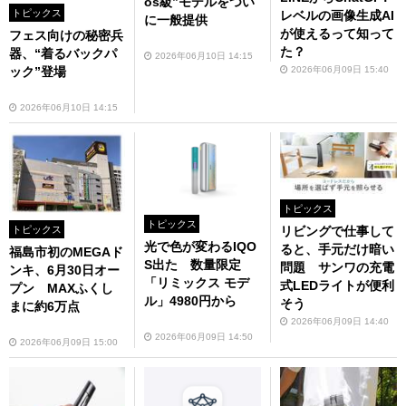
os級”モデルをつい
トピックス
レベルの画像生成AI
に一般提供
が使えるって知って
フェス向けの秘密兵
た？
器、“着るバックパ
2026年06月10日 14:15
2026年06月09日 15:40
ック”登場
2026年06月10日 14:15
トピックス
トピックス
リビングで仕事して
トピックス
光で色が変わるIQO
ると、手元だけ暗い
福島市初のMEGAド
S出た 数量限定
問題 サンワの充電
ンキ、6月30日オー
「リミックス モデ
式LEDライトが便利
プン MAXふくし
ル」4980円から
そう
まに約6万点
2026年06月09日 14:40
2026年06月09日 14:50
2026年06月09日 15:00