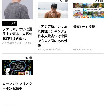
AD
AD
トピックス
「アジア版ハンサム
最短5分で接続
ファミマ、ついに夏
な男性ランキング」
服まで売る。人気の
日本人最高位は中国
腕時計は再販へ
でも大人気のあの俳
2026年05月27日 17:15
優
PR Skyrocket株式会社
PR LotusFlare Inc
AD
ローソンアプリ／ク
ーポン配信中