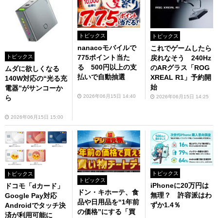
トピックス
トピックス
nanacoモバイルで
これでゲームしたら
トピックス
775ポイント当た
戻れなそう 240Hz
る 500円以上の支
のARグラス「ROG
ムダに欲しくなる
払いで自動抽選
XREAL R1」予約開
140W対応の“光る充
始
電器”がサンコーか
2026年06月15日 14:40
2026年06月15日 14:25
ら
2026年06月15日 15:00
トピックス
トピックス
トピックス
iPhoneに20万円は
ドコモ「dカード」
ドン・キホーテ、食
無理？ 許容派はわ
Google Pay対応
品や日用品を“1年前
ずか1.4％
Androidでタッチ決
の価格”にする「買
済が利用可能に