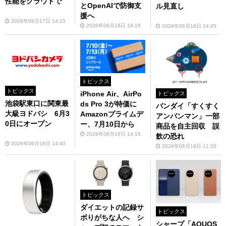
性能をクラウドで
とOpenAIで防御支
ル見直し
援へ
2026年06月17日 14:15
2026年06月16日 18:15
2026年06月16日 14:45
トピックス
トピックス
iPhone Air、AirPo
トピックス
池袋駅東口に関東最
ds Pro 3が特価に
バンダイ「すくすく
大級ヨドバシ 6月3
Amazonプライムデ
アンパンマン」一部
0日にオープン
ー、7月10日から
商品を自主回収 誤
2026年06月16日 14:15
飲の恐れ
2026年06月16日 14:40
2026年06月16日 11:20
トピックス
ダイエットの記録サ
トピックス
ボりがちな人へ シ
シャープ「AQUOS