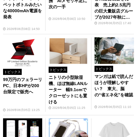
携 AIメモリ不足に
ペットボトルみたい
表 売上約2.5兆円
次の一手
な40000mAh電源を
の巨大量販店グルー
発表
プが2027年秋に誕
2026年06月08日 10:50
生
2026年06月05日 17:40
2026年06月08日 14:50
トピックス
トピックス
トピックス
マンガは紙で読んだ
ニトリの小型除湿
99万円のフェラーリ
ほうが理解しやす
機、ほぼ無線LANル
PC、日本HPが200
い？ 東大、脳
ーター 幅9.1cmで
台限定で販売へ
の“省エネ化”を確認
クローゼットにも置
ける
2026年06月05日 11:10
2026年06月05日 11:25
2026年06月05日 13:25