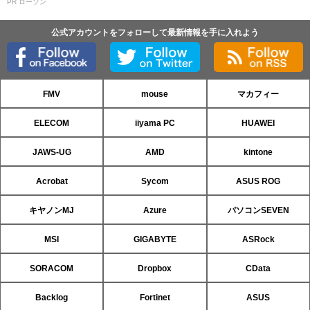
PR ローソン
公式アカウントをフォローして最新情報を手に入れよう
FMV
mouse
マカフィー
ELECOM
iiyama PC
HUAWEI
JAWS-UG
AMD
kintone
Acrobat
Sycom
ASUS ROG
キヤノンMJ
Azure
パソコンSEVEN
MSI
GIGABYTE
ASRock
SORACOM
Dropbox
CData
Backlog
Fortinet
ASUS