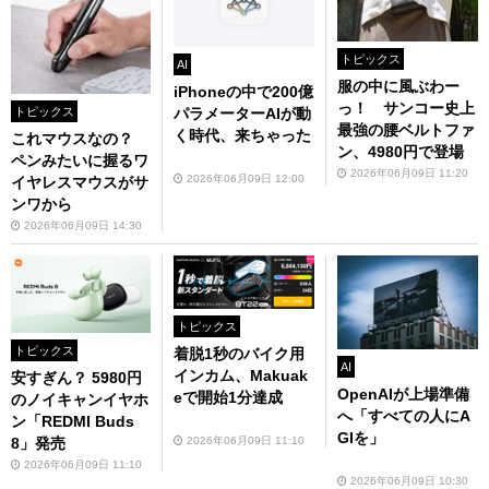
トピックス
AI
服の中に風ぶわー
iPhoneの中で200億
っ！ サンコー史上
トピックス
パラメーターAIが動
最強の腰ベルトファ
く時代、来ちゃった
これマウスなの？
ン、4980円で登場
ペンみたいに握るワ
2026年06月09日 11:20
2026年06月09日 12:00
イヤレスマウスがサ
ンワから
2026年06月09日 14:30
トピックス
トピックス
着脱1秒のバイク用
AI
インカム、Makuak
安すぎん？ 5980円
OpenAIが上場準備
eで開始1分達成
のノイキャンイヤホ
へ「すべての人にA
ン「REDMI Buds
GIを」
2026年06月09日 11:10
8」発売
2026年06月09日 11:10
2026年06月09日 10:30