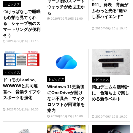
ャープ初のスマート
トピックス
R11」発表 背面が
ウォッチが救世主か
ふわっと光る“癒や
つけっぱなしで睡眠
も
し系ハイエンド”
も心拍も見てくれ
2026年06月16日 11:00
る シャープ初のス
2026年06月16日 10:45
マートリングが便利
そう
2026年06月16日 11:15
トピックス
ドコモのLemino、
トピックス
トピックス
WOWOWと共同運
Windows 11更新後
岡山デニムを腕時計
営へ 音楽ライブや
にOneDriveが開け
に 色落ちまで楽し
スポーツを強化
ない不具合 マイク
める新作ベルト
ロソフトが回避策を
2026年06月16日 10:30
案内
2026年06月15日 16:00
2026年06月15日 16:00