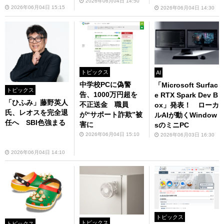
2026年06月04日 14:50
2026年06月04日 15:15
2026年06月04日 14:30
トピックス
AI
中学校PCに偽警
「Microsoft Surfac
トピックス
告、1000万円超を
e RTX Spark Dev B
「ひふみ」藤野英人
不正送金 職員
ox」発表！ ローカ
氏、レオスを完全退
が“サポート詐欺”被
ルAIが動くWindow
任へ SBI色強まる
害に
sのミニPC
2026年06月04日 15:10
2026年06月03日 16:30
2026年06月04日 14:10
トピックス
トピックス
トピックス