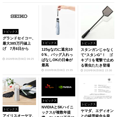
トピックス
グランドセイコー、
トピックス
最大385万円値上
トピックス
げ 7月6日から
125gなのに遮光10
スタンガンじゃなく
0％、バッグ入れっ
て“スタンG”！ ゴ
2026年06月09日 09:25
ぱなしOKの日傘が
キブリを電撃で止め
最高
る害虫たたき登場
2026年06月08日 15:35
2026年06月08日 15:30
トピックス
トピックス
NVIDIAとSKハイニ
トピックス
ヤマダ、エディオン
ックスが複数年提
アイリスオーヤマ、
との経営統合を発