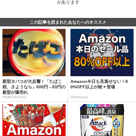
があります
この記事を読まれたあなたへのオススメ
新型タバコが大反響！「たばこ
Amazon今日も見逃せない！8
税、さようなら」600円→83円の
0%OFF以上が続々登場
新型が爆売れ
PR(株式会社HAL)
PR(Amazon)