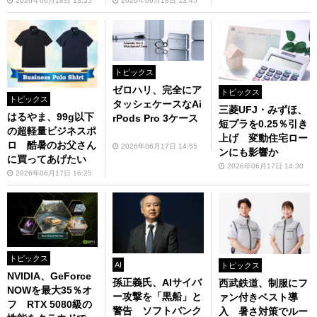
2026年06月18日 13:55
2026年06月18日 13:45
トピックス
ゼロハリ、完全にア
トピックス
トピックス
タッシェケースなAi
三菱UFJ・みずほ、
はるやま、99g以下
rPods Pro 3ケース
短プラを0.25％引き
の超軽量ビジネスポ
上げ 変動住宅ロー
ロ 酷暑のお父さん
2026年06月17日 14:55
ンにも影響か
に買ってあげたい
2026年06月17日 14:30
2026年06月17日 16:25
トピックス
AI
トピックス
NVIDIA、GeForce
孫正義氏、AIサイバ
西武鉄道、制服にフ
NOWを最大35％オ
ー攻撃を「黒船」と
ァン付きベスト導
フ RTX 5080級の
警告 ソフトバンク
入 暑さ対策でルー