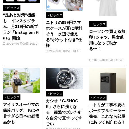
トピックス
“足あと対策”機能
トピックス
も インスタグラ
ニトリの999円スマ
トピックス
ム、月319円の新プ
ホケースが夏に便利
ローソンで買える無
ラン「Instagram Pl
そう 水辺で使え
印Tシャツ、男女兼
us」開始
る“ポケット付き”仕
用になって助か
2026年06月05日 10:30
様
る〜！
2026年06月05日 10:10
2026年06月04日 15:40
トピックス
トピックス
トピックス
カシオ「G-SHOC
アイリスオーヤマの
ニトリが工事不要の
K」さらに強くな
保冷バッグ、もはや
ポータブルクーラー
る 衝撃でズレた針
暑すぎる日本の必需
発売、これなら部屋
を自分で直すってす
品かも
にあっても許せる！
ごい