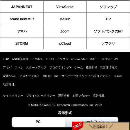
JAPANNEXT
ViewSonic
ソフマップ
brand new ME!
Belkin
HP
ヤマハ
Zoom
ソフトバンクのIoT
STORM
pCloud
ソフクリ
TOP
ASCII倶楽部
ビジネス
TECH
デジタル
iPhone/Mac
ホビー
自作PC
AV
アキバ
スマホ
スタートアップ
プログラミング+
ゲーム
格安SIM
倶楽部情報局
家電ASCII
アスキーグルメ
MITTR
IoT
サイバーセキュリティ小説コンテスト
SDGs
地方活性
サイトポリシー
プライバシーポリシー
運営会社
お問い合わせ
広告掲載
© KADOKAWA ASCII Research Laboratories, Inc. 2026
表示形式
PC
スマートフォン