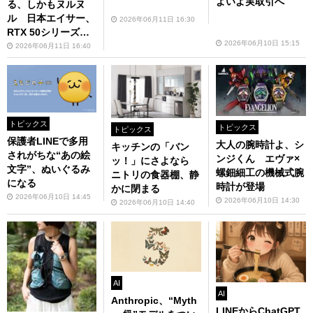
よいよ実取引へ
る、しかもヌルヌ
ル 日本エイサー、
2026年06月11日 16:30
RTX 50シリーズ搭
2026年06月10日 15:15
載の新ゲーミングノ
2026年06月11日 16:40
ート
トピックス
トピックス
トピックス
保護者LINEで多用
大人の腕時計よ、シ
キッチンの「バン
されがちな“あの絵
ンジくん エヴァ×
ッ！」にさよなら
文字”、ぬいぐるみ
螺鈿細工の機械式腕
ニトリの食器棚、静
になる
時計が登場
かに閉まる
2026年06月10日 14:45
2026年06月10日 14:30
2026年06月10日 14:40
AI
AI
Anthropic、“Myth
LINEからChatGPT