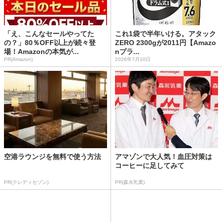
「え、こんなセールやってた
これ1袋で半年いける。アタック
の？」80％OFF以上が続々登
ZERO 2300gが2011円【Amazo
場！Amazonの本気が...
nプラ...
PR(Amazon)
2026年7月10日
空港ラウンジを無料で使う方法
アマゾンで大人気！血圧対策は
コーヒーに足してみて
PR(クレディセゾン)
PR(森永乳業)