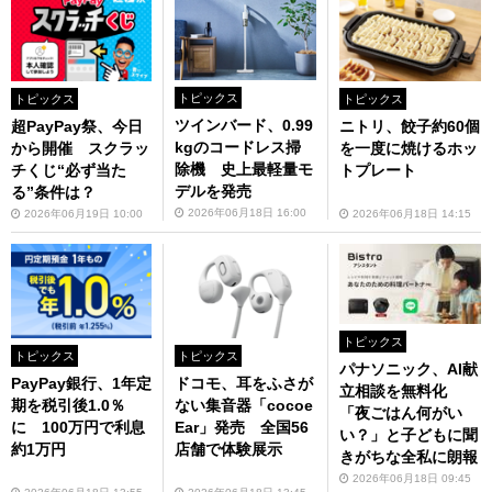
トピックス
トピックス
トピックス
ツインバード、0.99
超PayPay祭、今日
ニトリ、餃子約60個
kgのコードレス掃
から開催 スクラッ
を一度に焼けるホッ
除機 史上最軽量モ
チくじ“必ず当た
トプレート
デルを発売
る”条件は？
2026年06月18日 16:00
2026年06月19日 10:00
2026年06月18日 14:15
トピックス
トピックス
トピックス
パナソニック、AI献
PayPay銀行、1年定
ドコモ、耳をふさが
立相談を無料化
期を税引後1.0％
ない集音器「cocoe
「夜ごはん何がい
に 100万円で利息
Ear」発売 全国56
い？」と子どもに聞
約1万円
店舗で体験展示
きがちな全私に朗報
2026年06月18日 09:45