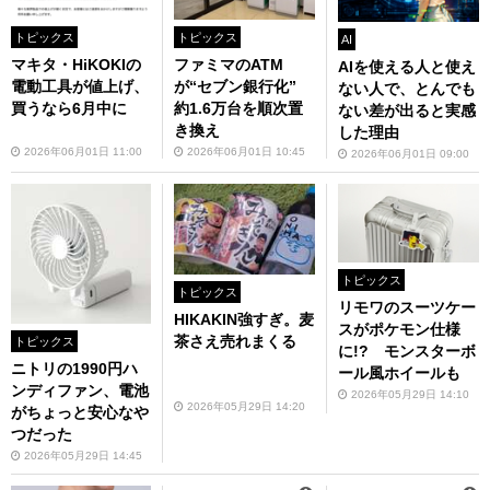
トピックス
トピックス
AI
マキタ・HiKOKIの
ファミマのATM
AIを使える人と使え
電動工具が値上げ、
が“セブン銀行化”
ない人で、とんでも
買うなら6月中に
約1.6万台を順次置
ない差が出ると実感
き換え
した理由
2026年06月01日 11:00
2026年06月01日 10:45
2026年06月01日 09:00
トピックス
トピックス
リモワのスーツケー
HIKAKIN強すぎ。麦
スがポケモン仕様
茶さえ売れまくる
トピックス
に!? モンスターボ
ニトリの1990円ハ
ール風ホイールも
ンディファン、電池
2026年05月29日 14:10
2026年05月29日 14:20
がちょっと安心なや
つだった
2026年05月29日 14:45