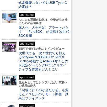
式多機能スタンドやUSB Typc-C
給電は？
sponsored
AIによる運用自動化は、企業が生き残
るための必須条件
属人化、人手不足、アラートだら
け 「FortiSOC」が目指す次世代
SOC改革
sponsored
ZEFT R65YBの魅力をインタビュー
次世代でも、次々世代でも戦え
る!?Ryzen 9 9950X3D2＆RTX
5070を搭載するASRock尽くしの
ド安定ゲーミングPCはクリエイ
ティブな作業もどんとこい
sponsored
仕組みとしてはシンプルだが、業務へ
の効果は絶大
「現場に行くのが当たり前」を変
えたアズビルのリモート調整 効
果はプライスレス
sponsored