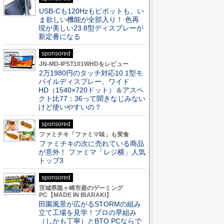
USB-Cも120Hzもピボットも。い
ま欲しい機能が全部入り！ 色再
現が美しい23.8型ディスプレーが
新定番になる
sponsored
JN-MD-IPST101WHDをレビュー
2万1980円のタッチ対応10.1型モ
バイルディスプレー、ワイド
HD（1540×720ドット）＆アスペ
クト比77：36って聞きなじみない
けど使いやすいの？
sponsored
ファミチキ「ファミマ味」も実食
ファミチキの次に売れている商品
が意外！ ファミマ「レジ横」人気
トップ3
sponsored
茨城県龍ヶ崎市産のゲーミング
PC【MADE IN IBARAKI】
田園風景が広がるSTORMの組み
立て工場を見学！プロの早組み
（しかも丁寧）とBTO PCならで