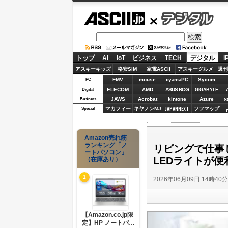
ASCII.jp
デジタル
トップ
AI
IoT
ビジネス
TECH
デジタル
i
アスキーキッズ
格安SIM
家電ASCII
アスキーグルメ
週刊
FMV
mouse
iiyamaPC
Sycom
PC
ELECOM
AMD
ASUS ROG
Digital
GIGABYTE
JAWS
Acrobat
kintone
Azure
Business
S
JAPANNEXT
マカフィー
キヤノンMJ
ソフマップ
Special
Amazon売れ筋
ランキング「ノ
リビングで仕事
ートパソコン」
LEDライトが便
（在庫あり）
1
2026年06月09日 14時40
【Amazon.co.jp限
定】HP ノートパソ