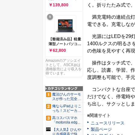
ー 83K9003JJP ノー
ソコン Vivobook 15
￥139,800
く。折りたたみ式で
トPC
M1502NAQ 15.6イ
ンチ AMD Ryzen 7
満充電時の連続点灯時
5
170 メモリ16GB
SSD 512GB
電できる。充電しな
Microsoft 365
Personal (24か月版)
光源にはLEDを29灯
搭載 Windows 11 重
【整備済み品】軽量
量1.7kg Wi-Fi 6E ク
1400ルクスの明る
薄型ノートパソコン
ワイエットブルー
dynabook G83 ■
￥62,800
の色味を見やすく再
M1502NAQ-
13.3型
R7165BUWS
FHD(1920x1080) -
Amazonのアソシエイ
操作はタッチ式で、
高性能第11世代Core
トとして、ASCII.jpは
i5-1135G7 - メモリ
適格販売により収入を
応し、読書、学習、
16GB - SSD 256GB
得ています。
度調整も可能で、手
- Webカメラ -
WiFi&Bluetooth -
USB Type-C - MS
コンパクトな台座で
Office 2021 - Win11
魔法びんのサーモ
だけでなく、停電時
搭載
スが作った完全遮
光100...
ち出し、サクッとし
俺ならiPadよりこ
っち！スピーカー
9個...
■関連サイト
高コスパスマホ
「motorola edg...
ニュースリリース
製品ページ
【大人気】ひんや
り冷感寝具で快適