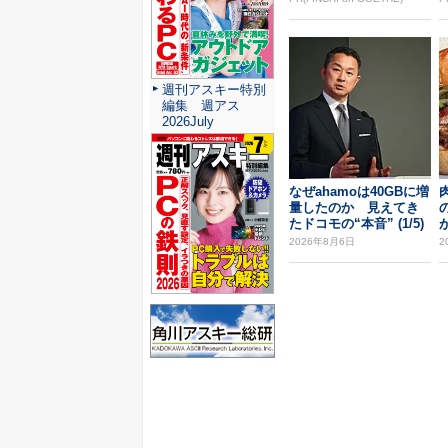
週刊アスキー特別
編集 週アス
2026July
なぜahamoは40GBに増
量したのか 見えてき
たドコモの“本音” (1/5)
2026年8月6日
2