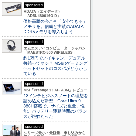
sponsored
ADATA（エイデータ）
「AD5U480016G-D」
価格高騰の今こそ「安心できる」
メモリを。信頼と実績のADATA
DDR5メモリを導入しよう
sponsored
エムエスアイコンピュータージャパン
「MAESTRO 500 WIRELESS」
約1万円でノイキャン、デュアル
接続ってマジ？ MSIのゲーミング
ヘッドセットのコスパがどうかし
ている
sponsored
MSI「Prestige 13 AI+ A3M」レビュー
13インチビジネスノートの理想を
詰め込んだ新型、Core Ultra 9
386H搭載で、サイズと重量、性
能、バッテリー駆動時間のバラン
スが絶妙だった
sponsored
シリーズ最小・最軽量、申し込みから