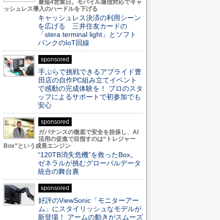
最短4営業日。モバイル通信対応でキャ
ッシュレス導入のハードルを下げる
キャッシュレス決済の利用シーン
を広げる 三井住友カードの
「stera terminal light」とソフト
バンクのIoT回線
sponsored
手ぶらで挑戦できるアプライド豊
田店の自作PC組み立てイベント
で感動の完成体験を！ プロのスタ
ッフによるサポートで初参加でも
安心
sponsored
ガバナンスの徹底で安全を担保し、AI
活用の促進で目指すのは“トレジャー
Box”という成長エンジン
“120TB消失危機”を救ったBox。
ゼネラルが挑むグローバルデータ
統合の舞台裏
sponsored
好評のViewSonic「モニターアー
ム」にスタイリッシュなモデルが
新登場！ アームの動きがスムーズ