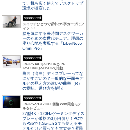
で、机も広く使えてデスクトップ
環境が激変した
sponsored
スイッチひとつで背中のS字カーブにフ
ィット！
腰を気にする長時間デスクワーカ
ーのための次世代チェア。理想の
座り心地を実現する「LiberNovo
Omni Pro」
sponsored
JN-IPS34UQ2-HSC6とJN-
IPSC34UQ2-HSC6で比較
曲面（湾曲）ディスプレーってな
にがすごいの？一般的な平面モデ
ルとの見え方の違いや曲率（R）
の意味、選び方を解説
sponsored
JN-IPS27G120U2 価格.com限定モデ
ルをレビュー
27型4K・120Hzゲーミングディス
プレーが破格の3万円切り！PCで
もPS5でもSwitch 2でも使えるモ
デルだけど買っても大丈夫？昇降