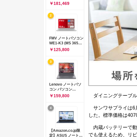
コン 15-fd 15.6イン
￥181,469
チ インテル Core 5
120U メモリ16GB
2
SSD512GB
Windows 11
Microsoft Office
2024搭載 WPS
Office搭載 カメラシ
FMV ノートパソコン
ャッター 指紋認証 薄
WE1-K3 (MS 365
型 Copilotキー搭載
Personal/Copilotキ
￥125,800
ナチュラルシルバー
ー搭載/Win 11/15.6
(BJ0M5PA-AAAI)
型/Core
3
i5/16GB/SSD
512GB/ホワイト)
FMVWK3E15W_AZ
Lenovo ノートパソ
コン パソコン
IdeaPad Slim 3 14.0
ダイニングテーブル
￥159,800
インチ AMD
Ryzen™ 5 8640HS
サンワサプライは6月9
4
メモリ16GB
SSD512GB
した。標準価格は407
Microsoft 365 試用
版 Windows11 バッ
内蔵バッテリーで動
テリー駆動12.6時間
【Amazon.co.jp限
重量1.39kg ルナグレ
でも使えるため、リ
定】ASUS ノートパ