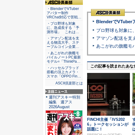
ASCII倶楽部
・BlenderでVTuber
アバター制作
VRChat対応で苦戦…
BlenderでVT
・プロ野球も対象
に、急成長する「予
測市場」 これは…
・アマゾン配送を支
える物流大手、ステ
ーブルコイン企業…
・あこがれの旗艦モ
バイルノートPC最新
モデル=「ThinkPa…
この記事を読まれたあな
・ハッセルブラッド
搭載の頂上カメラ・
スマホ「OPPO Fin…
ASCII倶楽部とは
注目ニュース
週刊アスキー特別
編集 週アス
2026August
FINCHI主催「IVS202
6」トークセッションが
話題に！
PR(FINCHI on GOETHE)
P