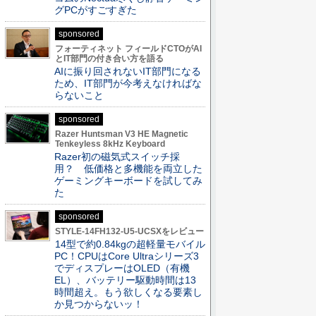
グPCがすごすぎた
sponsored
フォーティネット フィールドCTOがAI
とIT部門の付き合い方を語る
AIに振り回されないIT部門になる
ため、IT部門が今考えなければな
らないこと
sponsored
Razer Huntsman V3 HE Magnetic
Tenkeyless 8kHz Keyboard
Razer初の磁気式スイッチ採
用？ 低価格と多機能を両立した
ゲーミングキーボードを試してみ
た
sponsored
STYLE-14FH132-U5-UCSXをレビュー
14型で約0.84kgの超軽量モバイル
PC！CPUはCore Ultraシリーズ3
でディスプレーはOLED（有機
EL）、バッテリー駆動時間は13
時間超え。もう欲しくなる要素し
か見つからないッ！