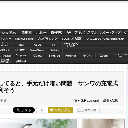
Phone/Mac
自動車
ホビー
自作PC
AV
アキバ
スマホ
ゲ
スタートアップ
アスキー
TeamLeaders
プログラミング+
SDGs
地方活性
PUACL2026
ChallengersJP
パソコン
ゲーミングPC
MSI
ASUS
HP
STORM
SEVEN
ASRock
HUAWEI
ViewSonic
Belkin
ソフトバンクの
Dropbox
CData
Backlog
Fortinet
ヤマハ
Zoom
ORACOM
IoT
brand
pCloud
new ME!
してると、手元だけ暗い問題 サンワの充電式
利そう
分更新
文● G.Raymond 編集●ASCII
お気に入り
一覧