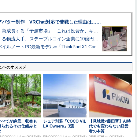
uberアバター制作 VRChat対応で苦戦した理由は……
プロ野球も対象に、急成長する「予測市場」 これは投資か、ギャンブルか
アマゾン配送を支える物流大手、ステーブルコイン企業に10億円投資のワケ
あこがれの旗艦モバイルノートPC最新モデル=「ThinkPad X1 Carbon Gen 14 Aura Edition」実機レビュー
たへのオススメ
すべてが絶景、収益も
シェア別荘「COCO VIL
【見城徹×藤田晋】AI時
得られるその仕組みと
LA Owners」3選
代でも変わらない経営
は
者の本質
R(COCO VILLA on GOETHE)
PR(COCO VILLA on GOETHE)
PR(FINCHI on GOETHE)