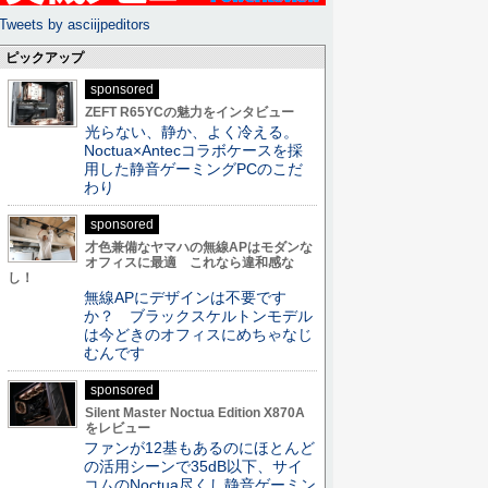
Tweets by asciijpeditors
ピックアップ
sponsored
ZEFT R65YCの魅力をインタビュー
光らない、静か、よく冷える。
Noctua×Antecコラボケースを採
用した静音ゲーミングPCのこだ
わり
sponsored
才色兼備なヤマハの無線APはモダンな
オフィスに最適 これなら違和感な
し！
無線APにデザインは不要です
か？ ブラックスケルトンモデル
は今どきのオフィスにめちゃなじ
むんです
sponsored
Silent Master Noctua Edition X870A
をレビュー
ファンが12基もあるのにほとんど
の活用シーンで35dB以下、サイ
コムのNoctua尽くし静音ゲーミン