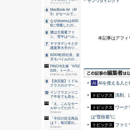
サンワダイレクト
な睡眠を...
アイリスプラザ
MacBook Air（M
5）がセールで...
なぜahamoは40G
Bに増量したの
か ...
腰は大風量ファ
ン、背中はペルチ
本記事はアフィ
ェ冷却。ダ...
ヤマダデンキと介
護業界大手のツク
イが協業...
KDDI松田社長、楽
天モバイルのロー
ミン...
FINCHI主催「IVS2
026」トーク...
FINCHI on GOETHE
【決定版】ミドル
AIを使える人
AI
クラスのスマート
フォンの...
インフラエンジニ
洗剤、
トピックス
ア不在でも高セキ
ュリティ...
「え、こんなセー
ワーク
トピックス
ルやってたの？」
80％O...
Amazon
は“普段着”に
「今日の目玉商品
は？」毎日変わる
ファミ
トピックス
Amaz...
Amazon