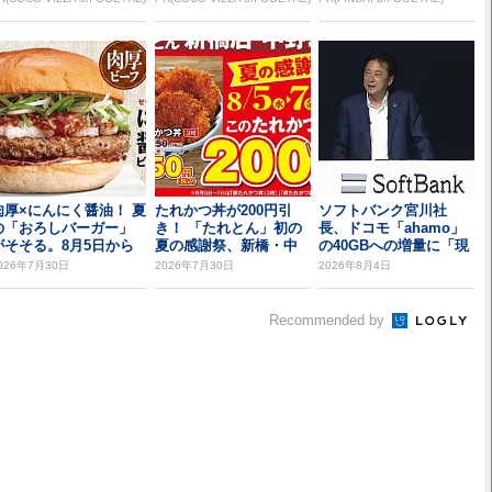
肉厚×にんにく醤油！ 夏
たれかつ丼が200円引
ソフトバンク宮川社
の「おろしバーガー」
き！ 「たれとん」初の
長、ドコモ「ahamo」
がそそる。8月5日から
夏の感謝祭、新橋・中
の40GBへの増量に「現
野北口で開催
時点では追従し...
026年7月30日
2026年7月30日
2026年8月4日
Recommended by