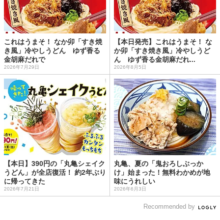
これはうまそ！ なか卯「すき焼
【本日発売】これはうまそ！ な
き風」冷やしうどん ゆず香る
か卯「すき焼き風」冷やしうど
金胡麻だれで
ん ゆず香る金胡麻だれ...
2026年7月29日
2026年8月5日
【本日】390円の「丸亀シェイク
丸亀、夏の「鬼おろしぶっか
うどん」が全店復活！ 約2年ぶり
け」始まった！無料わかめが地
に帰ってきた
味にうれしい
2026年7月21日
2026年6月3日
Recommended by