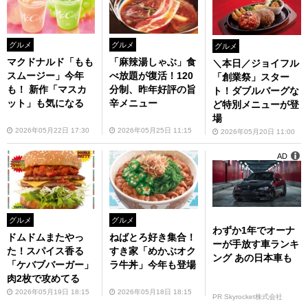
グルメ
グルメ
グルメ
マクドナルド「もも
「麻辣湯しゃぶ」食
＼本日／ジョイフル
スムージー」今年
べ放題が復活！120
「創業祭」スター
も！ 新作「マスカ
分制、昨年好評の旨
ト！ダブルバーグな
ット」も気になる
辛メニュー
ど特別メニューが登
場
2026年05月22日 17:30
2026年05月25日 11:15
2026年05月20日 11:00
AD
グルメ
グルメ
わずか1年でオーナ
ドムドムまたやっ
ねばとろ好き集合！
ーが手放す車ランキ
た！スパイス香る
すき家「めかぶオク
ング あの日本車も
「ケバブバーガー」
ラ牛丼」今年も登場
肉2枚で攻めてる
2026年05月19日 18:15
2026年05月18日 18:15
PR Skyrocket株式会社