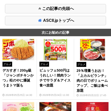
この記事の先頭へ
ASCII.jpトップへ
次にお勧めの記事
グルメ
グルメ
グルメ
デカすぎ！200g級
ビュッフェ500円は
29％増量うおお！
「ジャンボチキンか
うれしい！焼肉ラン
「上カルビランチ」
つ」松のやに爆誕
チでサラダ＆アイス
肉の日でボリューム
うまトマ版も
食べ放題
アップ、ご飯は食べ
放題
2026年05月25日 14:30
2026年05月24日 11:00
2026年05月22日 17:45