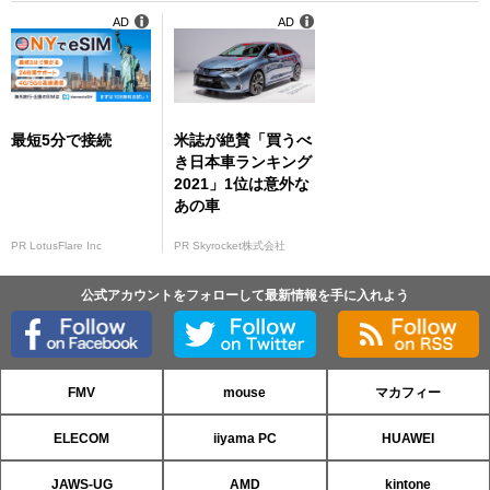
AD
AD
最短5分で接続
米誌が絶賛「買うべ
き日本車ランキング
2021」1位は意外な
あの車
PR LotusFlare Inc
PR Skyrocket株式会社
公式アカウントをフォローして最新情報を手に入れよう
FMV
mouse
マカフィー
ELECOM
iiyama PC
HUAWEI
JAWS-UG
AMD
kintone