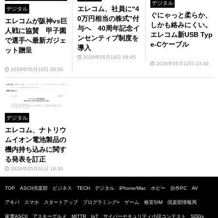
デジタル
エレコム、社員に“4
デジタル
ぐにゃっと柔らか、
0万円相当の株式”付
エレコムが阪神vs巨
しかも絡みにくい。
与へ 40周年記念イ
人戦に協賛 甲子園
エレコム新USB Typ
ンセンティブ制度を
で選手へ最新ガジェ
e-Cケーブル
導入
ット贈呈
2026年05月18日 08:45
2026年05月12日 13:30
2026年05月18日 09:00
デジタル
エレコム、ナトリウ
ムイオン電池製品の
機内持ち込みに関す
る発表を訂正
2026年05月01日 18:30
TOP
ASCII倶楽部
ビジネス
TECH
デジタル
iPhone/Mac
ホビー
自作PC
AV
アキバ
スマホ
スタートアップ
プログラミング+
ゲーム
格安SIM
倶楽部情報局
家電ASCII
アスキーグルメ
MITTR
IoT
サイバーセキュリティ小説コンテスト
SDGs