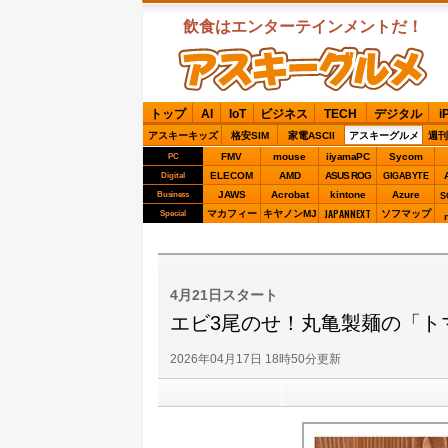
飲食はエンターテインメントだ！
ASCIIグルメ
トップ
AI
IoT
ビジネス
TECH
デジタル
i
アスキーキッズ
格安SIM
家電ASCII
アスキーグルメ
週刊
FMV
mouse
iiyamaPC
Sycom
PC
ELECOM
AMD
ASUS ROG
Digital
GIGABYTE
JAWS
Acrobat
kintone
Azure
Business
S
JAPANNEXT
マカフィー
キヤノンMJ
ソフマップ
Special
4月21日スタート
エビ3尾のせ！丸亀製麺の「ト
2026年04月17日 18時50分更新