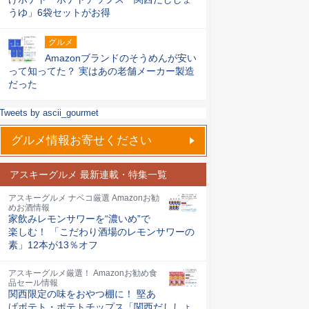
うゆ」6袋セットがお得
グルメ
Amazonブランドのそうめんが安い
って知ってた？ 実はあの老舗メーカー製造
だった
Tweets by ascii_gourmet
グルメ情報お寄せください
アスキーグルメ 最新連載・特集一覧
アスキーグルメ ナベコ厳選 Amazonお勧
めお酒情報
家飲みレモンサワーを“濃いめ”で
楽しむ！ 「こだわり酒場のレモンサワーの
素」12本が13％オフ
アスキーグルメ厳選！ Amazonお勧め食
品セール情報
関西限定の味をおやつ棚に！ 堅あ
げポテト・ポテトチップス「関西だししょ