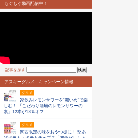
もぐもぐ動画配信中！
記事を探す
アスキーグルメ キャンペーン情報
グルメ
家飲みレモンサワーを“濃いめ”で楽
しむ！ 「こだわり酒場のレモンサワーの
素」12本が13％オフ
グルメ
関西限定の味をおやつ棚に！ 堅あ
げポテト・ポテトチップス「関西だししょ