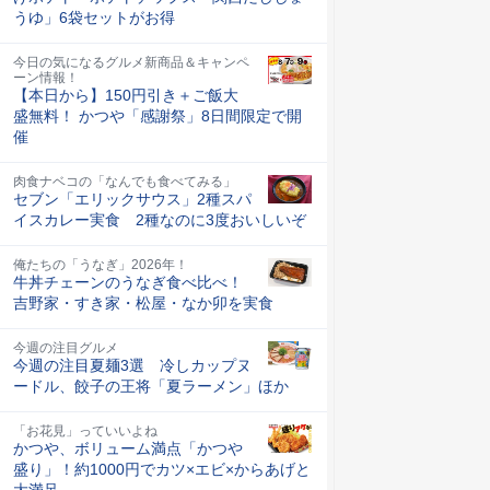
うゆ」6袋セットがお得
今日の気になるグルメ新商品＆キャンペ
ーン情報！
【本日から】150円引き＋ご飯大
盛無料！ かつや「感謝祭」8日間限定で開
催
肉食ナベコの「なんでも食べてみる」
セブン「エリックサウス」2種スパ
イスカレー実食 2種なのに3度おいしいぞ
俺たちの「うなぎ」2026年！
牛丼チェーンのうなぎ食べ比べ！
吉野家・すき家・松屋・なか卯を実食
今週の注目グルメ
今週の注目夏麺3選 冷しカップヌ
ードル、餃子の王将「夏ラーメン」ほか
「お花見」っていいよね
かつや、ボリューム満点「かつや
盛り」！約1000円でカツ×エビ×からあげと
大満足