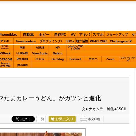
Phone/Mac
自動車
ホビー
自作PC
AV
アキバ
スマホ
ゲ
スタートアップ
アスキー
TeamLeaders
プログラミング+
SDGs
地方活性
PUACL2026
ChallengersJP
パソコン
ゲーミングPC
MSI
ASUS
HP
STORM
SEVEN
ASRock
HUAWEI
ViewSonic
Belkin
ソフトバンクの
Dropbox
CData
Backlog
Fortinet
ヤマハ
Zoom
ORACOM
IoT
brand
pCloud
new ME!
マたまカレーうどん」がガツンと進化
文● ナカムラ 編集●ASCII
お気に入り
一覧