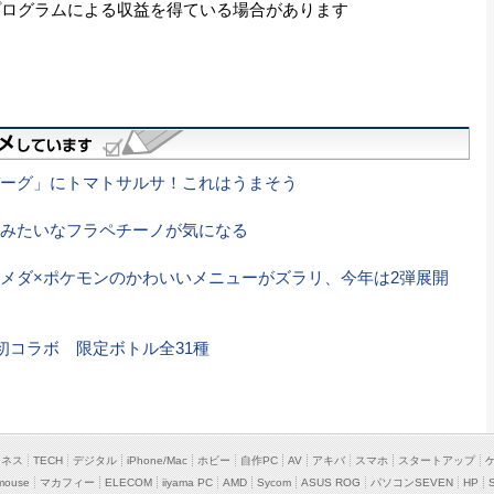
プログラムによる収益を得ている場合があります
ーグ」にトマトサルサ！これはうまそう
みたいなフラペチーノが気になる
メダ×ポケモンのかわいいメニューがズラリ、今年は2弾展開
初コラボ 限定ボトル全31種
ジネス
TECH
デジタル
iPhone/Mac
ホビー
自作PC
AV
アキバ
スマホ
スタートアップ
mouse
マカフィー
ELECOM
iiyama PC
AMD
Sycom
ASUS ROG
パソコンSEVEN
HP