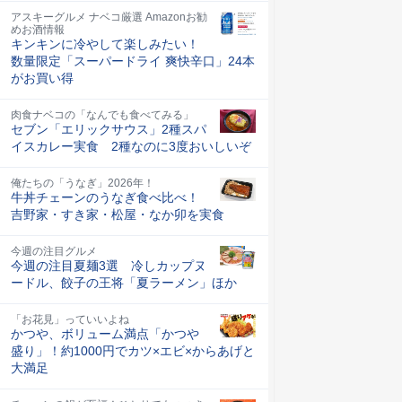
アスキーグルメ ナベコ厳選 Amazonお勧
めお酒情報
キンキンに冷やして楽しみたい！
数量限定「スーパードライ 爽快辛口」24本
がお買い得
肉食ナベコの「なんでも食べてみる」
セブン「エリックサウス」2種スパ
イスカレー実食 2種なのに3度おいしいぞ
俺たちの「うなぎ」2026年！
牛丼チェーンのうなぎ食べ比べ！
吉野家・すき家・松屋・なか卯を実食
今週の注目グルメ
今週の注目夏麺3選 冷しカップヌ
ードル、餃子の王将「夏ラーメン」ほか
「お花見」っていいよね
かつや、ボリューム満点「かつや
盛り」！約1000円でカツ×エビ×からあげと
大満足