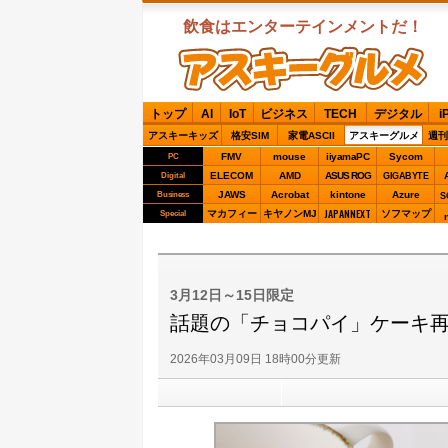
飲食はエンターテインメントだ！
ASCIIグルメ
トップ
AI
IoT
ビジネス
TECH
デジタル
i
アスキーキッズ
格安SIM
家電ASCII
アスキーグルメ
週刊
FMV
mouse
iiyamaPC
Sycom
PC
ELECOM
AMD
ASUS ROG
Digital
GIGABYTE
JAWS
Acrobat
kintone
Azure
Business
S
JAPANNEXT
マカフィー
キヤノンMJ
ソフマップ
Special
3月12日～15日限定
話題の「チョコパイ」ケーキ再
2026年03月09日 18時00分更新