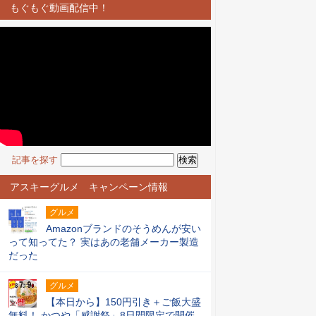
もぐもぐ動画配信中！
記事を探す
アスキーグルメ キャンペーン情報
グルメ
Amazonブランドのそうめんが安い
って知ってた？ 実はあの老舗メーカー製造
だった
グルメ
【本日から】150円引き＋ご飯大盛
無料！ かつや「感謝祭」8日間限定で開催