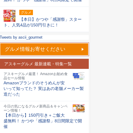
グルメ
【本日】かつや「感謝祭」スター
ト、人気4品が150円引きに！
Tweets by ascii_gourmet
グルメ情報お寄せください
アスキーグルメ 最新連載・特集一覧
アスキーグルメ厳選！ Amazonお勧め食
品セール情報
Amazonブランドのそうめんが安
いって知ってた？ 実はあの老舗メーカー製
造だった
今日の気になるグルメ新商品＆キャンペ
ーン情報！
【本日から】150円引き＋ご飯大
盛無料！ かつや「感謝祭」8日間限定で開
催