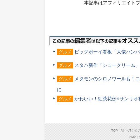
本記事はアフィリエイト
ビッグボーイ看板「大俵ハンバ
グルメ
スタバ新作「シュークリーム」
グルメ
メタモンのシロノワールも！コ
グルメ
に
かわいい！紅茶花伝×サンリオ
グルメ
TOP
AI
IoT
ビ
FMV