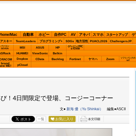
Phone/Mac
自動車
ホビー
自作PC
AV
アキバ
スマホ
ゲ
スタートアップ
アスキー
TeamLeaders
プログラミング+
SDGs
地方活性
PUACL2026
ChallengersJP
パソコン
ゲーミングPC
MSI
ASUS
HP
STORM
SEVEN
ASRock
HUAWEI
ViewSonic
Belkin
ソフトバンクの
Dropbox
CData
Backlog
Fortinet
ヤマハ
Zoom
ORACOM
IoT
brand
pCloud
new ME!
び！4日間限定で登場、コージーコーナー
文●
新海 優（Yu Shinkai）
編集●ASCII
お気に入り
一覧