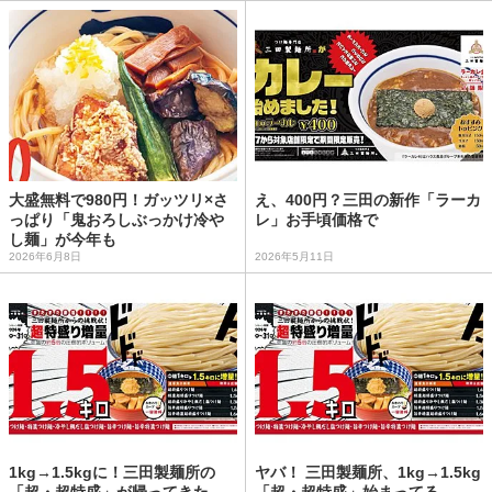
大盛無料で980円！ガッツリ×さ
え、400円？三田の新作「ラーカ
っぱり「鬼おろしぶっかけ冷や
レ」お手頃価格で
し麺」が今年も
2026年6月8日
2026年5月11日
1kg→1.5kgに！三田製麺所の
ヤバ！ 三田製麺所、1kg→1.5kg
「超・超特盛」が帰ってきた、
「超・超特盛」始まってる