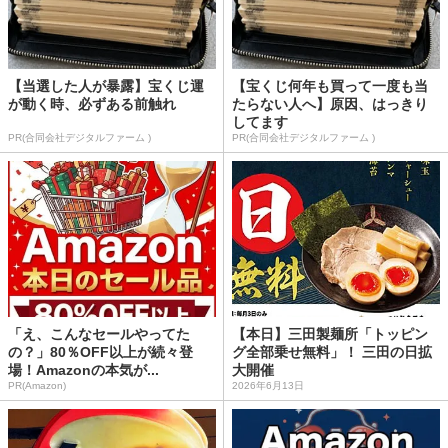
【当選した人が暴露】宝くじ運
【宝くじ何年も買って一度も当
が動く時、必ずある前触れ
たらない人へ】原因、はっきり
してます
PR(合同会社デジタルファーム )
PR(合同会社デジタルファーム )
「え、こんなセールやってた
【本日】三田製麺所「トッピン
の？」80％OFF以上が続々登
グ全部乗せ無料」！ 三田の日拡
場！Amazonの本気が...
大開催
PR(Amazon)
2026年6月13日