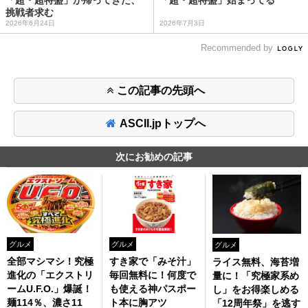
挑戦者求む
2026年6月24日
2026年7月3日
Recommended by
この記事の先頭へ
ASCII.jpトップへ
次にお勧めの記事
グルメ
グルメ
グルメ
全部マシマシ！究極
すき家で「みそ汁」
ライス無料、海苔増
進化の「エクストリ
毎回無料に！何度で
量に！「究極家系め
ームU.F.O.」爆誕！
も使える神パスポー
し」をお得楽しめる
麺114％、濃さ11
ト本に胸アツ
「12周年祭」を逃す