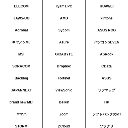
ELECOM
iiyama PC
HUAWEI
JAWS-UG
AMD
kintone
Acrobat
Sycom
ASUS ROG
キヤノンMJ
Azure
パソコンSEVEN
MSI
GIGABYTE
ASRock
SORACOM
Dropbox
CData
Backlog
Fortinet
ASUS
JAPANNEXT
ViewSonic
ソフマップ
brand new ME!
Belkin
HP
ヤマハ
Zoom
ソフトバンクのIoT
STORM
pCloud
ソフクリ