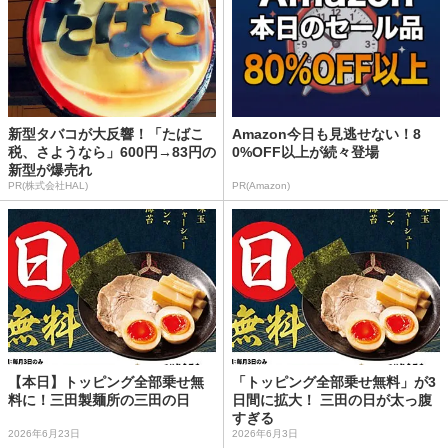
新型タバコが大反響！「たばこ
Amazon今日も見逃せない！8
税、さようなら」600円→83円の
0%OFF以上が続々登場
新型が爆売れ
PR(株式会社HAL)
PR(Amazon)
【本日】トッピング全部乗せ無
「トッピング全部乗せ無料」が3
料に！三田製麺所の三田の日
日間に拡大！ 三田の日が太っ腹
すぎる
2026年6月23日
2026年6月3日