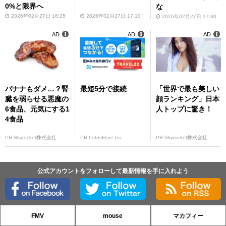
0%と限界へ
な
2026年02月27日 16:25
2026年02月27日 17:10
2026年02月27日 17:00
AD
AD
AD
バナナもダメ…？腎
最短5分で接続
「世界で最も美しい
臓を弱らせる悪魔の
顔ランキング」日本
6食品、元気にする1
人トップに驚き！
4食品
PR Skyrocket株式会社
PR LotusFlare Inc
PR Skyrocket株式会社
公式アカウントをフォローして最新情報を手に入れよう
FMV
mouse
マカフィー