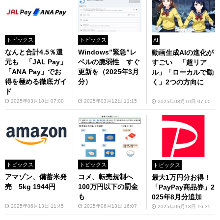
トピックス
トピックス
AI
なんと合計4.5％還
Windows”緊急”レ
動画生成AIの進化が
元も 「JAL Pay」
ベルの脆弱性 すぐ
すごい 「超リア
「ANA Pay」でお
更新を（2025年3月
ル」「ローカルで動
得を極める徹底ガイ
分）
く」2つの方向に
ド
2025年03月18日 07:00
2025年03月12日 11:15
2025年03月10日 07:00
トピックス
トピックス
トピックス
アマゾン、備蓄米発
コメ、転売規制へ
最大1万円分お得！
売 5kg 1944円
100万円以下の罰金
「PayPay商品券」2
も
025年8月分追加
2025年06月13日 11:45
2025年06月13日 16:07
2025年06月18日 16:35