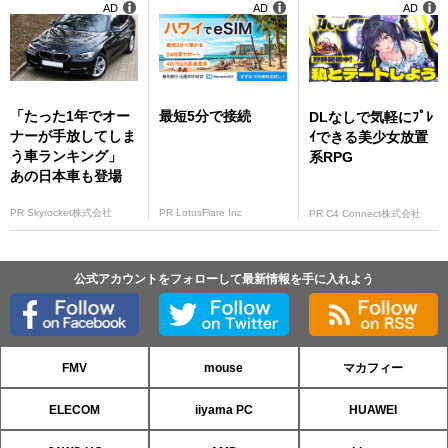
AD
AD
AD
「たった1年でオー
最短5分で接続
DLなしで気軽にﾌﾟﾚ
ナーが手放してしま
ｲできる美少女放置
う車ランキング」
系RPG
あの日本車も登場
PR Skyrocket株式会社
PR LotusFlare Inc
PR C4 Connect株式会社
公式アカウントをフォローして最新情報を手に入れよう
FMV
mouse
マカフィー
ELECOM
iiyama PC
HUAWEI