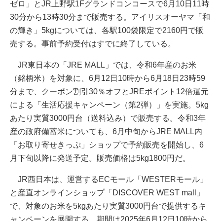
ゼロ」とJR上野駅1Fグランドコンコースで6月10日11時
30分から13時30分まで販売する。アイリスオーヤマ「和
の輝き」5kgについては、各駅100袋限定で2160円で販
売する。事前予約受付はすでに終了している。
JR東日本の「JRE MALL」では、令和6年産のお米
（銘柄米）を対象に、6月12日10時から6月18日23時59
分まで、クーポン割引30％オフとJREポイント12倍還元
による「生活応援キャンペーン（第2弾）」を実施。5kg
あたり実質3000円台（送料込み）で販売する。令和3年
産の政府備蓄米についても、6月中旬からJRE MALL内
「お取り寄せきっぷ」ショップで予約販売を開始し、6
月下旬以降に発送予定。販売価格は5kg1800円だ。
JR西日本は、運営するECモール「WESTERモール」
と産直オンラインショップ「DISCOVER WEST mall」
で、対象のお米を5kgあたり実質3000円台で提供するキ
ャンペーンを展開する。期間は2025年6月12日10時から