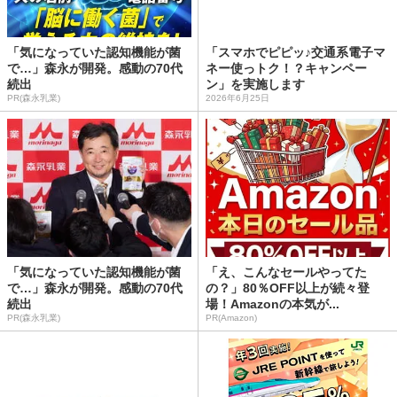
「気になっていた認知機能が菌
「スマホでピピッ♪交通系電子マ
で…」森永が開発。感動の70代
ネー使っトク！？キャンペー
続出
ン」を実施します
PR(森永乳業)
2026年6月25日
「気になっていた認知機能が菌
「え、こんなセールやってた
で…」森永が開発。感動の70代
の？」80％OFF以上が続々登
続出
場！Amazonの本気が...
PR(森永乳業)
PR(Amazon)