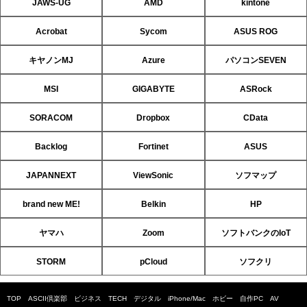
JAWS-UG
AMD
kintone
Acrobat
Sycom
ASUS ROG
キヤノンMJ
Azure
パソコンSEVEN
MSI
GIGABYTE
ASRock
SORACOM
Dropbox
CData
Backlog
Fortinet
ASUS
JAPANNEXT
ViewSonic
ソフマップ
brand new ME!
Belkin
HP
ヤマハ
Zoom
ソフトバンクのIoT
STORM
pCloud
ソフクリ
TOP
ASCII倶楽部
ビジネス
TECH
デジタル
iPhone/Mac
ホビー
自作PC
AV