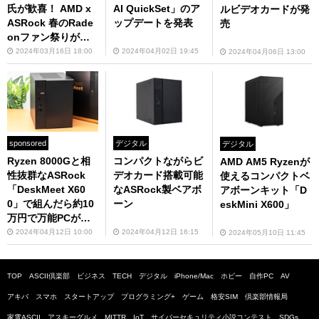
氏が歓喜！ AMD x
AI QuickSet」のア
ルビデオカードが発
ASRock 春のRade
ップデートを発表
売
onファン祭りが大
盛況
2024年03月16日 18:00
2024年04月02日 19:45
2024年04月06日 13:00
sponsored
デジタル
デジタル
Ryzen 8000Gと相
コンパクトながらビ
AMD AM5 Ryzenが
性抜群なASRock
デオカード搭載可能
使えるコンパクトベ
「DeskMeet X60
なASRock製ベアボ
アボーンキット「D
0」で組んだら約10
ーン
eskMini X600」
万円で万能PCがで
きた！
2024年04月12日 10:00
2024年04月12日 16:15
2024年05月10日 11:45
TOP
ASCII倶楽部
ビジネス
TECH
デジタル
iPhone/Mac
ホビー
自作PC
AV
アキバ
スマホ
スタートアップ
プログラミング+
ゲーム
格安SIM
倶楽部情報局
家電ASCII
アスキーグルメ
MITTR
IoT
サイバーセキュリティ小説コンテスト
SDGs