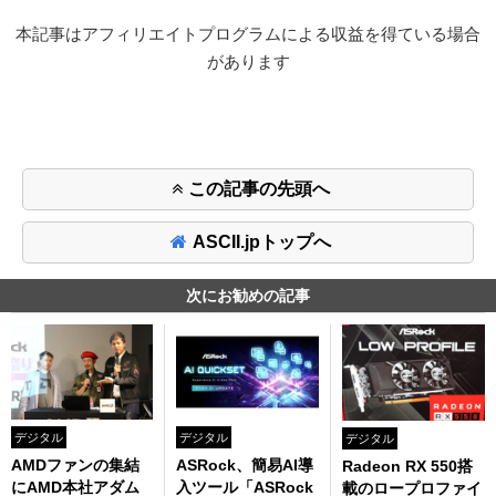
本記事はアフィリエイトプログラムによる収益を得ている場合
があります
この記事の先頭へ
ASCII.jpトップへ
次にお勧めの記事
デジタル
デジタル
デジタル
AMDファンの集結
ASRock、簡易AI導
Radeon RX 550搭
にAMD本社アダム
入ツール「ASRock
載のロープロファイ