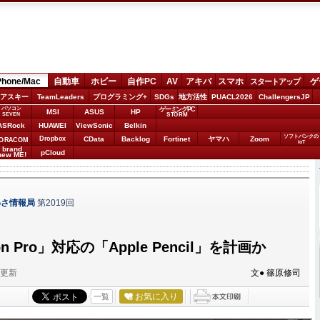
Phone/Mac
自動車
ホビー
自作PC
AV
アキバ
スマホ
ゲ
スタートアップ
アスキー
TeamLeaders
プログラミング+
SDGs
地方活性
PUACL2026
ChallengersJP
パソコン
ゲーミングPC
MSI
ASUS
HP
STORM
SEVEN
ASRock
HUAWEI
ViewSonic
Belkin
ソフトバンクの
Dropbox
CData
Backlog
Fortinet
ヤマハ
Zoom
ORACOM
IoT
brand
pCloud
new ME!
わさ情報局
第2019回
n Pro」対応の「Apple Pencil」を計画か
分更新
文● 篠原修司
お気に入り
一覧