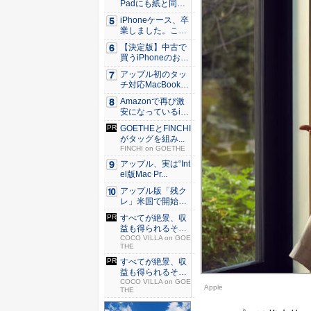
Padにも紙と同じ
滑ら...
iPhoneケース、卒
業しました。これ
か...
【決定版】中古で
買うiPhoneのおす
す...
アップル初のタッ
チ対応MacBook、
早...
Amazonで再び激
安になっているiP
h...
GOETHEとFINCHI
がタッグを組み...
FINCHI on GOETHE
アップル、実は“Int
el版Mac Pr...
アップル版「残ク
レ」米国で開始 i
Pho...
すべてが絶景、収
益も得られるその
仕組みと...
COCO VILLA on GOE
THE
すべてが絶景、収
益も得られるその
仕組みと...
COCO VILLA on GOE
Apple
THE