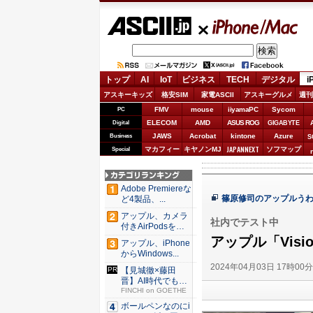
ASCII.jp
iPhone/Mac
トップ
AI
IoT
ビジネス
TECH
デジタル
i
アスキーキッズ
格安SIM
家電ASCII
アスキーグルメ
週刊
FMV
mouse
iiyamaPC
Sycom
PC
ELECOM
AMD
ASUS ROG
Digital
GIGABYTE
JAWS
Acrobat
kintone
Azure
Business
S
JAPANNEXT
マカフィー
キヤノンMJ
ソフマップ
Special
Adobe Premiereな
篠原修司のアップルう
ど4製品、...
アップル、カメラ
社内でテスト中
付きAirPodsを年
内...
アップル「Visio
アップル、iPhone
からWindows...
2024年04月03日 17時00
【見城徹×藤田
晋】AI時代でも変
わらない...
FINCHI on GOETHE
ボールペンなのにi