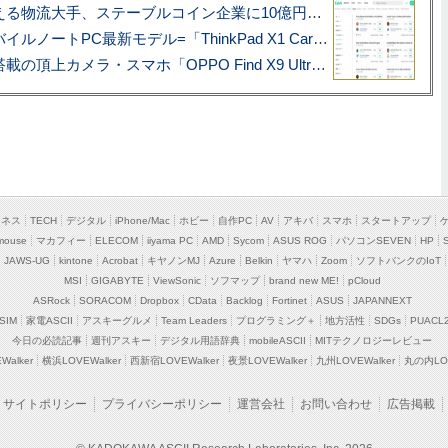
アマゾン配送を支える物流大手、ステーブルコイン企業に10億円投資のワケ
あこがれの旗艦モバイルノートPC最新モデル=「ThinkPad X1 Carbon Gen 14 Aura Edition」実機レビュー
ハッセルブラッド搭載の頂上カメラ・スマホ「OPPO Find X9 Ultra」実写レビュー=プロが本気で徹底撮影しました!!
ジネス
TECH
デジタル
iPhone/Mac
ホビー
自作PC
AV
アキバ
スマホ
スタートアップ
mouse
マカフィー
ELECOM
iiyama PC
AMD
Sycom
ASUS ROG
パソコンSEVEN
HP
JAWS-UG
kintone
Acrobat
キヤノンMJ
Azure
Belkin
ヤマハ
Zoom
ソフトバンクのIoT
MSI
GIGABYTE
ViewSonic
ソフマップ
brand new ME!
pCloud
ASRock
SORACOM
Dropbox
CData
Backlog
Fortinet
ASUS
JAPANNEXT
SIM
家電ASCII
アスキーグルメ
Team Leaders
プログラミング＋
地方活性
SDGs
PUACL
今日の必読記事
週刊アスキー
デジタル用語辞典
mobileASCII
MITテクノロジーレビュー
alker
横浜LOVEWalker
西新宿LOVEWalker
夜景LOVEWalker
九州LOVEWalker
丸の内LOV
サイトポリシー
プライバシーポリシー
運営会社
お問い合わせ
広告掲載