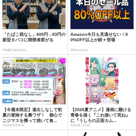
「たばこ税なし」600円→83円の
Amazon今日も見逃せない！8
新型タバコに喫煙者群がる
0%OFF以上が続々登場
PR(株式会社HAL)
PR(Amazon)
【今週末限定】遠出しなしで初
【2026夏アニメ】漫画に懸ける
夏の冒険する裏ワザ！ 都心で
青春を描く『これ描いて死ね』
ニジマスを獲って焼いて食...
に『うしろの正面カム...
2026年5月26日
2026年7月3日