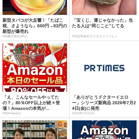
新型タバコが大反響！「たばこ
「宝くじ、運じゃなかった」当
税、さようなら」600円→83円の
たる人は“同じこと”してる
新型が爆売れ
PR(株式会社HAL)
PR(合同会社デジタルファーム )
「え、こんなセールやってた
「ありがとうドクターイエロ
の？」80％OFF以上が続々登
ー」シリーズ新商品 2026年7月2
場！Amazonの本気が...
4日(金)に発売
PR(Amazon)
2026年7月21日