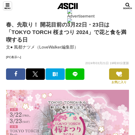
春、先取り！ 開花目前の3月22日・23日は
「TOKYO TORCH 桜まつり 2024」で花と食を満
喫する日
文● 風都ナツメ（LoveWalker編集部）
[PC表示へ]
2024年03月21日 19時30分更新
お気に入り