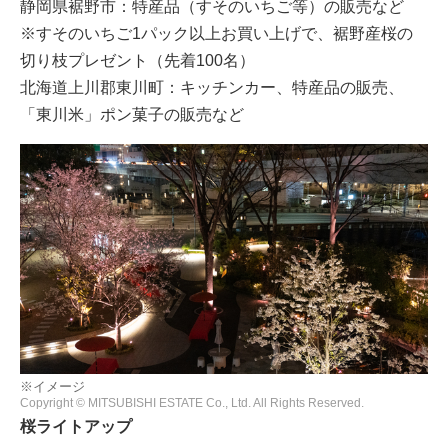
静岡県裾野市：特産品（すそのいちご等）の販売など
※すそのいちご1パック以上お買い上げで、裾野産桜の
切り枝プレゼント（先着100名）
北海道上川郡東川町：キッチンカー、特産品の販売、
「東川米」ポン菓子の販売など
※イメージ
Copyright © MITSUBISHI ESTATE Co., Ltd. All Rights Reserved.
桜ライトアップ