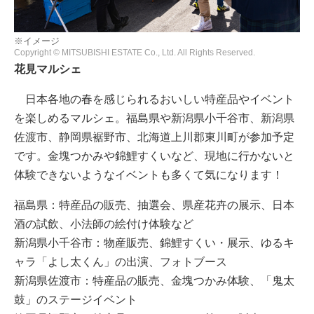
※イメージ
Copyright © MITSUBISHI ESTATE Co., Ltd. All Rights Reserved.
花見マルシェ
日本各地の春を感じられるおいしい特産品やイベント
を楽しめるマルシェ。福島県や新潟県小千谷市、新潟県
佐渡市、静岡県裾野市、北海道上川郡東川町が参加予定
です。金塊つかみや錦鯉すくいなど、現地に行かないと
体験できないようなイベントも多くて気になります！
福島県：特産品の販売、抽選会、県産花卉の展示、日本
酒の試飲、小法師の絵付け体験など
新潟県小千谷市：物産販売、錦鯉すくい・展示、ゆるキ
ャラ「よし太くん」の出演、フォトブース
新潟県佐渡市：特産品の販売、金塊つかみ体験、「鬼太
鼓」のステージイベント