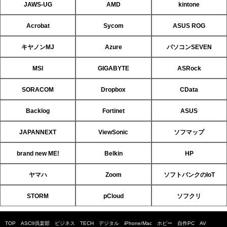
JAWS-UG
AMD
kintone
Acrobat
Sycom
ASUS ROG
キヤノンMJ
Azure
パソコンSEVEN
MSI
GIGABYTE
ASRock
SORACOM
Dropbox
CData
Backlog
Fortinet
ASUS
JAPANNEXT
ViewSonic
ソフマップ
brand new ME!
Belkin
HP
ヤマハ
Zoom
ソフトバンクのIoT
STORM
pCloud
ソフクリ
TOP
ASCII倶楽部
ビジネス
TECH
デジタル
iPhone/Mac
ホビー
自作PC
AV