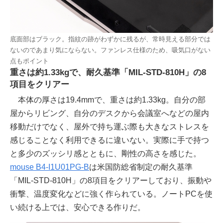
底面部はブラック。指紋の跡がわずかに残るが、常時見える部分では
ないのであまり気にならない。ファンレス仕様のため、吸気口がない
点もポイント
重さは約1.33kgで、耐久基準「MIL-STD-810H」の8
項目をクリアー
本体の厚さは19.4mmで、重さは約1.33kg。自分の部
屋からリビング、自分のデスクから会議室へなどの屋内
移動だけでなく、屋外で持ち運ぶ際も大きなストレスを
感じることなく利用できるに違いない。実際に手で持つ
と多少のズッシリ感とともに、剛性の高さを感じた。
mouse B4-I1U01PG-B
は米国防総省制定の耐久基準
「MIL-STD-810H」の8項目をクリアーしており、振動や
衝撃、温度変化などに強く作られている。ノートPCを使
い続ける上では、安心できる作りだ。