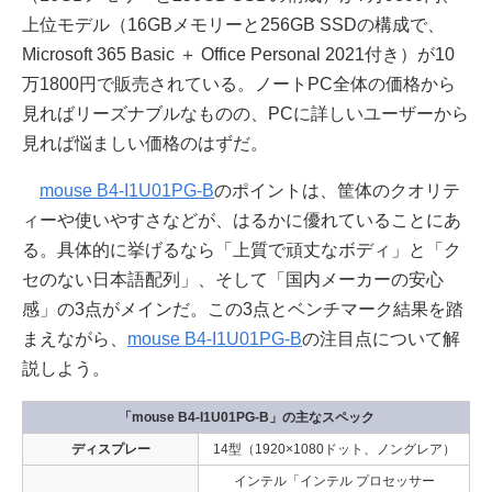
上位モデル（16GBメモリーと256GB SSDの構成で、
Microsoft 365 Basic ＋ Office Personal 2021付き）が10
万1800円で販売されている。ノートPC全体の価格から
見ればリーズナブルなものの、PCに詳しいユーザーから
見れば悩ましい価格のはずだ。
mouse B4-I1U01PG-B
のポイントは、筐体のクオリテ
ィーや使いやすさなどが、はるかに優れていることにあ
る。具体的に挙げるなら「上質で頑丈なボディ」と「ク
セのない日本語配列」、そして「国内メーカーの安心
感」の3点がメインだ。この3点とベンチマーク結果を踏
まえながら、
mouse B4-I1U01PG-B
の注目点について解
説しよう。
「mouse B4-I1U01PG-B」の主なスペック
ディスプレー
14型（1920×1080ドット、ノングレア）
インテル「インテル プロセッサー