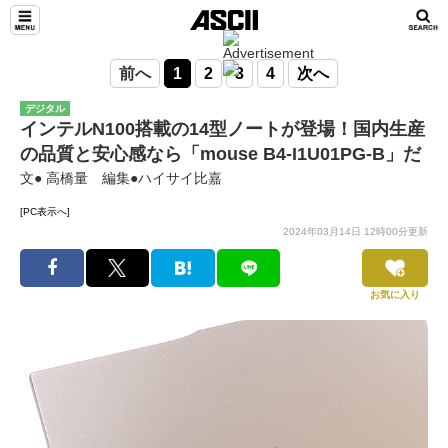
前へ
1
2
3
4
次へ
デジタル
インテルN100搭載の14型ノートが登場！国内生産
の品質と安心感なら「mouse B4-I1U01PG-B」だ
文● 高橋量 編集●ハイサイ比嘉
[PC表示へ]
2024年03月14日 12時00分更新
お気に入り