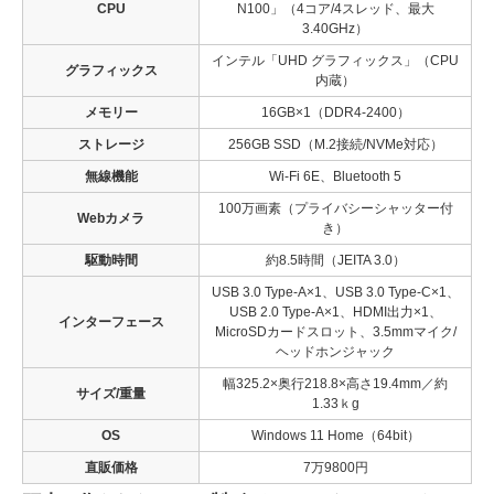
CPU
N100」（4コア/4スレッド、最大
3.40GHz）
インテル「UHD グラフィックス」（CPU
グラフィックス
内蔵）
メモリー
16GB×1（DDR4-2400）
ストレージ
256GB SSD（M.2接続/NVMe対応）
無線機能
Wi-Fi 6E、Bluetooth 5
100万画素（プライバシーシャッター付
Webカメラ
き）
駆動時間
約8.5時間（JEITA 3.0）
USB 3.0 Type-A×1、USB 3.0 Type-C×1、
USB 2.0 Type-A×1、HDMI出力×1、
インターフェース
MicroSDカードスロット、3.5mmマイク/
ヘッドホンジャック
幅325.2×奥行218.8×高さ19.4mm／約
サイズ/重量
1.33ｋg
OS
Windows 11 Home（64bit）
直販価格
7万9800円