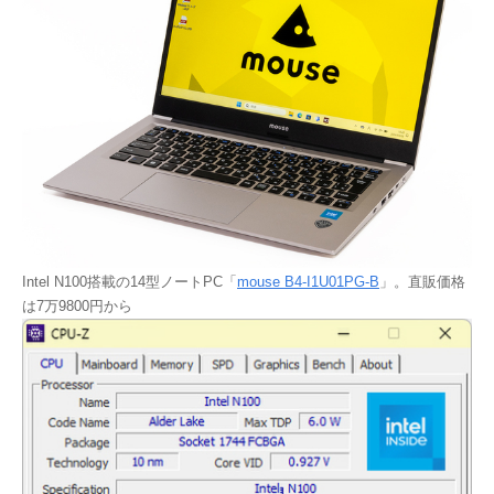
Intel N100搭載の14型ノートPC「
mouse B4-I1U01PG-B
」。直販価格
は7万9800円から