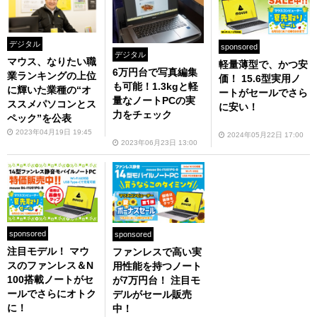
デジタル
sponsored
デジタル
マウス、なりたい職
軽量薄型で、かつ安
6万円台で写真編集
業ランキングの上位
価！ 15.6型実用ノ
も可能！1.3kgと軽
に輝いた業種の“オ
ートがセールでさら
量なノートPCの実
ススメパソコンとス
に安い！
力をチェック
ペック”を公表
2023年04月19日 19:45
2024年05月22日 17:00
2023年06月23日 13:00
sponsored
sponsored
注目モデル！ マウ
ファンレスで高い実
スのファンレス＆N
用性能を持つノート
100搭載ノートがセ
が7万円台！ 注目モ
ールでさらにオトク
デルがセール販売
に！
中！