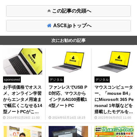
この記事の先頭へ
ASCII.jpトップへ
次にお勧めの記事
sponsored
デジタル
デジタル
お手頃価格でオスス
ファンレスでUSB P
マウスコンピュータ
メ、オンライン学習
D対応、マウスから
ー、「mouse B4」
からエンタメ用途ま
インテルN100搭載1
にMicrosoft 365 Pe
で幅広くこなせる14
4型ノートPC
rsonal 1年版などを
型ノートPCがここ
搭載したモデルを発
にあった
売
2024年02月28日 11:00
2024年02月14日 18:15
2023年09月05日 11:00