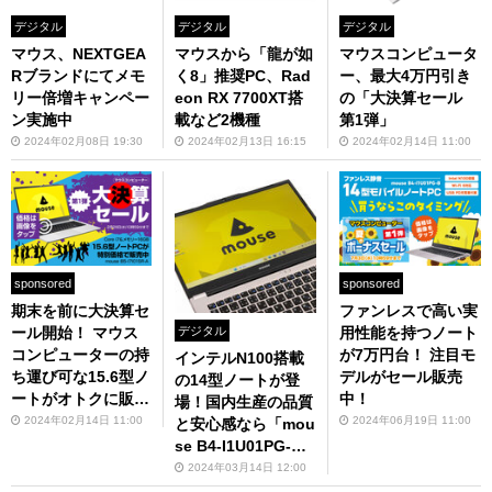
デジタル
デジタル
デジタル
マウス、NEXTGEA
マウスから「龍が如
マウスコンピュータ
Rブランドにてメモ
く8」推奨PC、Rad
ー、最大4万円引き
リー倍増キャンペー
eon RX 7700XT搭
の「大決算セール
ン実施中
載など2機種
第1弾」
2024年02月08日 19:30
2024年02月13日 16:15
2024年02月14日 11:00
sponsored
sponsored
期末を前に大決算セ
ファンレスで高い実
デジタル
ール開始！ マウス
用性能を持つノート
コンピューターの持
が7万円台！ 注目モ
インテルN100搭載
ち運び可な15.6型ノ
デルがセール販売
の14型ノートが登
ートがオトクに販売
中！
場！国内生産の品質
中
2024年02月14日 11:00
2024年06月19日 11:00
と安心感なら「mou
se B4-I1U01PG-
B」だ
2024年03月14日 12:00