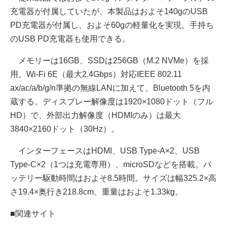
充電器が付属していたが、本製品はおよそ140gのUSB
PD充電器が付属し、およそ60gの軽量化を実現。手持ち
のUSB PD充電器も使用できる。
メモリーは16GB、SSDは256GB（M.2 NVMe）を採
用。Wi-Fi 6E（最大2.4Gbps）対応IEEE 802.11
ax/ac/a/b/g/n準拠の無線LANに加えて、Bluetooth 5を内
蔵する。ディスプレー解像度は1920×1080ドット（フル
HD）で、外部出力解像度（HDMIのみ）は最大
3840×2160ドット（30Hz）。
インターフェースはHDMI、USB Type-A×2、USB
Type-C×2（1つは充電専用）、microSDなどを搭載。バ
ッテリー駆動時間はおよそ8.5時間。サイズは幅325.2×高
さ19.4×奥行き218.8cm、重量はおよそ1.33kg。
■関連サイト