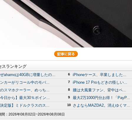
セスランキング
ぜahamoは40GBに増量したの...
6
iPhoneケース、卒業しました...
ンカーがリコール中のモバ...
7
iPhone 17 Proもどきの怪しい...
のスマホクーラー、めっち...
8
腰は大風量ファン、背中はペ...
今日から】最大30％ポイン...
9
最大2万1000円分お得！「PayP...
決定版】ミドルクラスのス...
10
さよならMAZDA2。消えゆくマ...
期間：
2026年08月02日~2026年08月08日