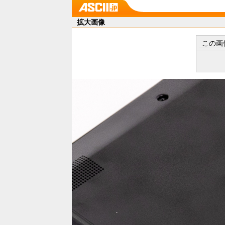
拡大画像
この画