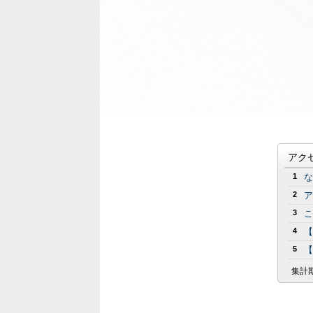
アク
1
な
2
ア
3
こ
4
【
5
【
集計