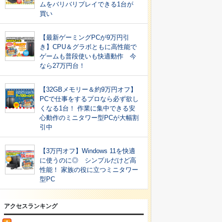
ムをバリバリプレイできる1台が
買い
【最新ゲーミングPCが9万円引
き】CPU＆グラボともに高性能で
ゲームも普段使いも快適動作 今
なら27万円台！
【32GBメモリー＆約9万円オフ】
PCで仕事をするプロなら必ず欲し
くなる1台！ 作業に集中できる安
心動作のミニタワー型PCが大幅割
引中
【3万円オフ】Windows 11を快適
に使うのに◎ シンプルだけど高
性能！ 家族の役に立つミニタワー
型PC
アクセスランキング