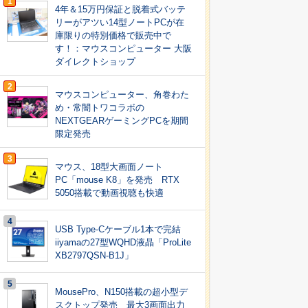
1
4年＆15万円保証と脱着式バッテ
リーがアツい14型ノートPCが在
庫限りの特別価格で販売中で
す！：マウスコンピューター 大阪
ダイレクトショップ
2
マウスコンピューター、角巻わた
め・常闇トワコラボの
NEXTGEARゲーミングPCを期間
限定発売
3
マウス、18型大画面ノート
PC「mouse K8」を発売 RTX
5050搭載で動画視聴も快適
4
USB Type-Cケーブル1本で完結
iiyamaの27型WQHD液晶「ProLite
XB2797QSN-B1J」
5
MousePro、N150搭載の超小型デ
スクトップ発売 最大3画面出力