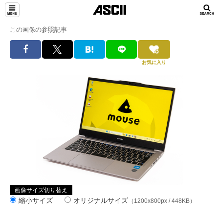
この画像の参照記事
お気に入り
画像サイズ切り替え
縮小サイズ
オリジナルサイズ
（1200x800px / 448KB）