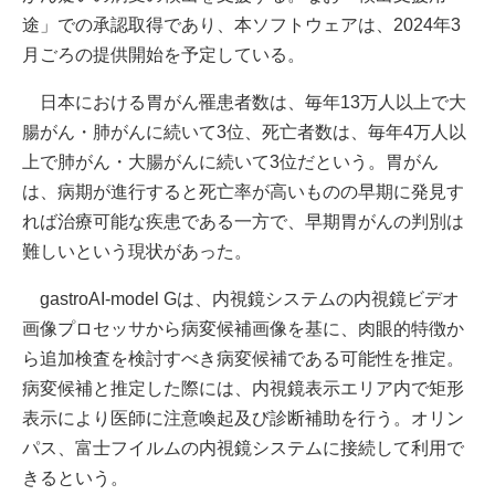
途」での承認取得であり、本ソフトウェアは、2024年3
月ごろの提供開始を予定している。
日本における胃がん罹患者数は、毎年13万人以上で大
腸がん・肺がんに続いて3位、死亡者数は、毎年4万人以
上で肺がん・大腸がんに続いて3位だという。胃がん
は、病期が進行すると死亡率が高いものの早期に発見す
れば治療可能な疾患である一方で、早期胃がんの判別は
難しいという現状があった。
gastroAI-model Gは、内視鏡システムの内視鏡ビデオ
画像プロセッサから病変候補画像を基に、肉眼的特徴か
ら追加検査を検討すべき病変候補である可能性を推定。
病変候補と推定した際には、内視鏡表示エリア内で矩形
表示により医師に注意喚起及び診断補助を行う。オリン
パス、富士フイルムの内視鏡システムに接続して利用で
きるという。