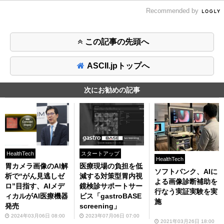
Recommended by
この記事の先頭へ
ASCII.jpトップへ
次にお勧めの記事
HealthTech
スタートアップ
HealthTech
胃カメラ画像のAI解
医療現場の負担を低
ソフトバンク、AIに
析で“がん見逃しゼ
減する対策型胃内視
よる画像診断補助を
ロ”目指す、AIメデ
鏡検診サポートサー
行なう実証実験を実
ィカルがAI医療機器
ビス「gastroBASE
施
発売
screening」
2024年03月06日 08:00
2023年07月06日 07:00
2021年03月26日 18:00