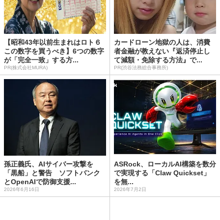
【昭和43年以前生まれはロト６
カードローン地獄の人は、消費
この数字を買うべき】6つの数字
者金融が教えない『返済停止し
が「完全一致」する方...
て減額・免除する方法』で...
PR(株式会社MURA)
PR(渋谷法務総合事務所)
孫正義氏、AIサイバー攻撃を
ASRock、ローカルAI構築を数分
「黒船」と警告 ソフトバンク
で実現する「Claw Quickset」
とOpenAIで防御支援...
を無...
2026年6月16日
2026年7月2日