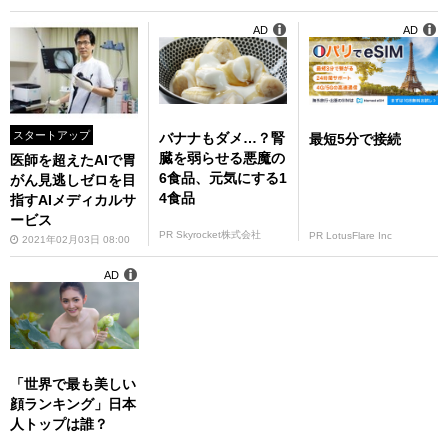
AD
AD
スタートアップ
バナナもダメ…？腎
最短5分で接続
臓を弱らせる悪魔の
医師を超えたAIで胃
6食品、元気にする1
がん見逃しゼロを目
4食品
指すAIメディカルサ
ービス
PR Skyrocket株式会社
PR LotusFlare Inc
2021年02月03日 08:00
AD
「世界で最も美しい
顔ランキング」日本
人トップは誰？