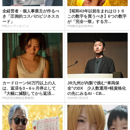
全経営者・個人事業主が作るべ
【昭和43年以前生まれはロト６
き「圧倒的コスパのビジネスカ
この数字を買うべき】6つの数字
ード」
が「完全一致」する方...
PR(クレディセゾン)
PR(株式会社MURA)
カードローン50万円以上の人
JR九州が内製で挑む“車両保
は、返済を3～6ヶ月停止して
全”のDX 少人数運用×軽資格化
『大幅に減額してから返済...
の先にみるAI・CB...
PR(渋谷法務総合事務所)
2026年7月22日