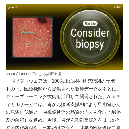
gastroAI-model Gによる診断支援
同ソフトウェアは、100以上の共同研究機関のサポー
トの下、医療機関から提供された教師データをもとに、
ディープラーニング技術を活用して開発された。AIメデ
ィカルサービスは、胃がん診断支援AIにより早期胃がん
の見逃し低減と、内視鏡検査の品質の均てん化（地域格
差の解消）を進め、今後、胃がん診断支援AIをはじめと
する内視鏡AIを、日本だけでなく、世界の臨床現場に届