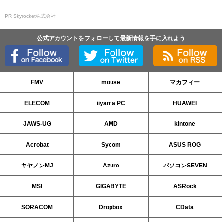
PR Skyrocket株式会社
公式アカウントをフォローして最新情報を手に入れよう
FMV
mouse
マカフィー
ELECOM
iiyama PC
HUAWEI
JAWS-UG
AMD
kintone
Acrobat
Sycom
ASUS ROG
キヤノンMJ
Azure
パソコンSEVEN
MSI
GIGABYTE
ASRock
SORACOM
Dropbox
CData