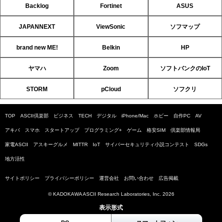
Backlog
Fortinet
ASUS
JAPANNEXT
ViewSonic
ソフマップ
brand new ME!
Belkin
HP
ヤマハ
Zoom
ソフトバンクのIoT
STORM
pCloud
ソフクリ
TOP
ASCII倶楽部
ビジネス
TECH
デジタル
iPhone/Mac
ホビー
自作PC
AV
アキバ
スマホ
スタートアップ
プログラミング+
ゲーム
格安SIM
倶楽部情報局
家電ASCII
アスキーグルメ
MITTR
IoT
サイバーセキュリティ小説コンテスト
SDGs
地方活性
サイトポリシー
プライバシーポリシー
運営会社
お問い合わせ
広告掲載
© KADOKAWA ASCII Research Laboratories, Inc. 2026
表示形式