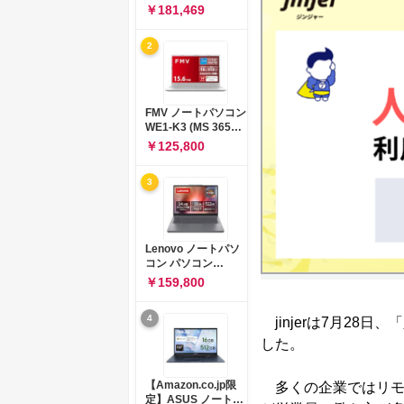
コン 15-fd 15.6イン
￥181,469
チ インテル Core 5
120U メモリ16GB
2
SSD512GB
Windows 11
Microsoft Office
2024搭載 WPS
Office搭載 カメラシ
FMV ノートパソコン
ャッター 指紋認証 薄
WE1-K3 (MS 365
型 Copilotキー搭載
Personal/Copilotキ
￥125,800
ナチュラルシルバー
ー搭載/Win 11/15.6
(BJ0M5PA-AAAI)
型/Core
3
i5/16GB/SSD
512GB/ホワイト)
FMVWK3E15W_AZ
Lenovo ノートパソ
コン パソコン
IdeaPad Slim 3 14.0
￥159,800
インチ AMD
Ryzen™ 5 8640HS
4
jinjerは7月28
メモリ16GB
SSD512GB
した。
Microsoft 365 試用
版 Windows11 バッ
テリー駆動12.6時間
【Amazon.co.jp限
多くの企業ではリモ
重量1.39kg ルナグレ
定】ASUS ノートパ