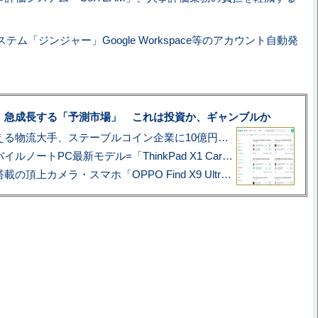
テム「ジンジャー」Google Workspace等のアカウント自動発
、急成長する「予測市場」 これは投資か、ギャンブルか
アマゾン配送を支える物流大手、ステーブルコイン企業に10億円投資のワケ
あこがれの旗艦モバイルノートPC最新モデル=「ThinkPad X1 Carbon Gen 14 Aura Edition」実機レビュー
ハッセルブラッド搭載の頂上カメラ・スマホ「OPPO Find X9 Ultra」実写レビュー=プロが本気で徹底撮影しました!!