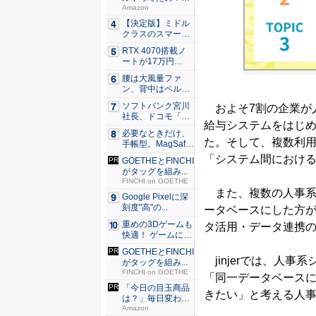
80％O...
Amazon
【決定版】ミドル
クラスのスマート
フォンの...
RTX 4070搭載ノ
ートが17万円
台。...
腰は大風量ファ
ン、背中はペルチ
ェ冷却。ダ...
ソフトバンク宮川
およそ7割の企業が人
社長、ドコモ「ah
給与システムをはじめ
amo...
必要なときだけ、
た。そして、複数利
手帳型。MagSaf
e・...
「システム間におけ
GOETHEとFINCHI
がタッグを組み...
FINCHI on GOETHE
また、複数の人事系
Google Pixelに深
刻度"高"の...
ータベースにした方
重めの3Dゲームも
タ活用・データ連携
快適！ ゲームに強
いH...
GOETHEとFINCHI
jinjerでは、人
がタッグを組み...
FINCHI on GOETHE
「同一データベース
「今日の目玉商品
きたい」と考える人
は？」毎日変わる
Amaz...
Amazon