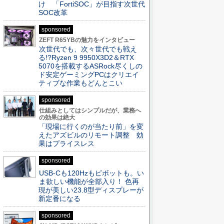
け 「FortiSOC」が目指す次世代
SOC改革
sponsored
ZEFT R65YBの魅力をインタビュー
次世代でも、次々世代でも戦え
る!?Ryzen 9 9950X3D2＆RTX
5070を搭載するASRock尽くしの
ド安定ゲーミングPCはクリエイ
ティブな作業もどんとこい
sponsored
仕組みとしてはシンプルだが、業務へ
の効果は絶大
「現場に行くのが当たり前」を変
えたアズビルのリモート調整 効
果はプライスレス
sponsored
USB-Cも120Hzもピボットも。い
ま欲しい機能が全部入り！ 色再
現が美しい23.8型ディスプレーが
新定番になる
sponsored