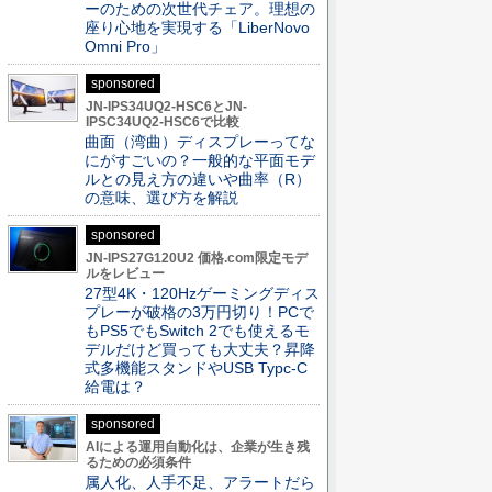
ーのための次世代チェア。理想の
座り心地を実現する「LiberNovo
Omni Pro」
sponsored
JN-IPS34UQ2-HSC6とJN-
IPSC34UQ2-HSC6で比較
曲面（湾曲）ディスプレーってな
にがすごいの？一般的な平面モデ
ルとの見え方の違いや曲率（R）
の意味、選び方を解説
sponsored
JN-IPS27G120U2 価格.com限定モデ
ルをレビュー
27型4K・120Hzゲーミングディス
プレーが破格の3万円切り！PCで
もPS5でもSwitch 2でも使えるモ
デルだけど買っても大丈夫？昇降
式多機能スタンドやUSB Typc-C
給電は？
sponsored
AIによる運用自動化は、企業が生き残
るための必須条件
属人化、人手不足、アラートだら