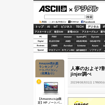
ASCII.jp
デジタル
トップ
AI
IoT
ビジネス
TECH
デジタル
i
アスキーキッズ
格安SIM
家電ASCII
アスキーグルメ
週刊
FMV
mouse
iiyamaPC
Sycom
PC
ELECOM
AMD
ASUS ROG
Digital
GIGABYTE
JAWS
Acrobat
kintone
Azure
Business
S
JAPANNEXT
マカフィー
キヤノンMJ
ソフマップ
Special
Amazon売れ筋
ランキング「ノ
人事のおよそ7
ートパソコン」
jinjer調べ
（在庫あり）
1
2023年08月01日 17時00
【Amazon.co.jp限
定】HP ノートパソ