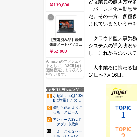
ど従業員の働き方が多
ー 83K9003JJP ノー
ソコン Vivobook 15
￥139,800
トPC
M1502NAQ 15.6イ
ーパーレス化や勤怠
ンチ AMD Ryzen 7
だ。その一方、多種
5
170 メモリ16GB
SSD 512GB
まれているという声
Microsoft 365
Personal (24か月版)
搭載 Windows 11 重
クラウド型人事労務シ
【整備済み品】軽量
量1.7kg Wi-Fi 6E ク
薄型ノートパソコン
システムの導入状況
ワイエットブルー
dynabook G83 ■
￥62,800
M1502NAQ-
し、これからのシス
13.3型
R7165BUWS
FHD(1920x1080) -
Amazonのアソシエイ
高性能第11世代Core
トとして、ASCII.jpは
人事業務に携わる担当
i5-1135G7 - メモリ
適格販売により収入を
16GB - SSD 256GB
得ています。
14日〜7月16日。
- Webカメラ -
WiFi&Bluetooth -
USB Type-C - MS
Office 2021 - Win11
なぜahamoは40G
搭載
Bに増量したの
か ...
俺ならiPadよりこ
っち！スピーカー
9個...
アンカーの23Lポ
ータブル冷蔵庫が
Ama...
「え、こんなセー
ルやってたの？」