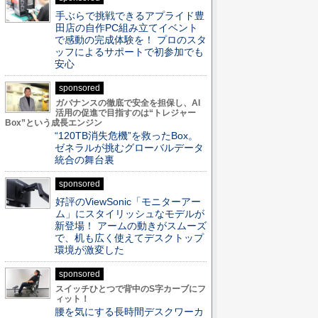
手ぶらで挑戦できるアプライド豊
田店の自作PC組み立てイベント
で感動の完成体験を！ プロのスタ
ッフによるサポートで初参加でも
安心
sponsored
ガバナンスの徹底で安全を担保し、AI
活用の促進で目指すのは“トレジャー
Box”という成長エンジン
“120TB消失危機”を救ったBox。
ゼネラルが挑むグローバルデータ
統合の舞台裏
sponsored
好評のViewSonic「モニターアー
ム」にスタイリッシュなモデルが
新登場！ アームの動きがスムーズ
で、机も広く使えてデスクトップ
環境が激変した
sponsored
スイッチひとつで背中のS字カーブにフ
ィット！
腰を気にする長時間デスクワーカ