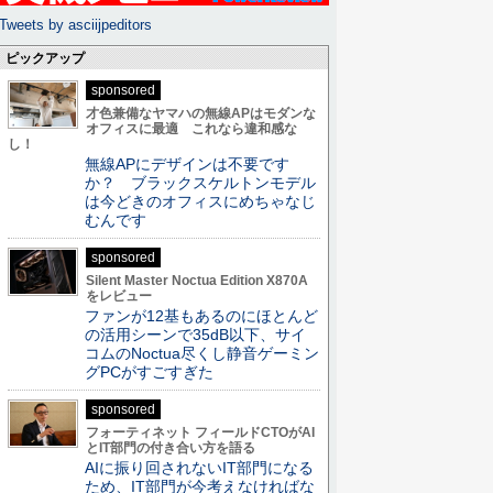
Tweets by asciijpeditors
ピックアップ
sponsored
才色兼備なヤマハの無線APはモダンな
オフィスに最適 これなら違和感な
し！
無線APにデザインは不要です
か？ ブラックスケルトンモデル
は今どきのオフィスにめちゃなじ
むんです
sponsored
Silent Master Noctua Edition X870A
をレビュー
ファンが12基もあるのにほとんど
の活用シーンで35dB以下、サイ
コムのNoctua尽くし静音ゲーミン
グPCがすごすぎた
sponsored
フォーティネット フィールドCTOがAI
とIT部門の付き合い方を語る
AIに振り回されないIT部門になる
ため、IT部門が今考えなければな