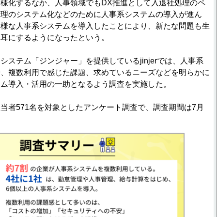
様化するなか、人事領域でもDX推進として入退社処理のペ
管理のシステム化などのために人事系システムの導入が進ん
多様な人事系システムを導入したことにより、新たな問題も生
を耳にするようになったという。
ステム「ジンジャー」を提供しているjinjerでは、人事系
や、複数利用で感じた課題、求めているニーズなどを明らかに
テム導入・活用の一助となるよう調査を実施した。
者571名を対象としたアンケート調査で、調査期間は7月