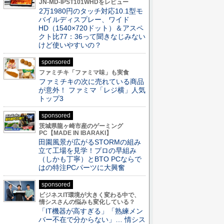
JN-MD-IPST101WHDをレビュー
2万1980円のタッチ対応10.1型モ
バイルディスプレー、ワイド
HD（1540×720ドット）＆アスペ
クト比77：36って聞きなじみない
けど使いやすいの？
sponsored
ファミチキ「ファミマ味」も実食
ファミチキの次に売れている商品
が意外！ ファミマ「レジ横」人気
トップ3
sponsored
茨城県龍ヶ崎市産のゲーミング
PC【MADE IN IBARAKI】
田園風景が広がるSTORMの組み
立て工場を見学！プロの早組み
（しかも丁寧）とBTO PCならで
はの特注PCパーツに大興奮
sponsored
ビジネスIT環境が大きく変わる中で、
情シスさんの悩みも変化している？
「IT機器が高すぎる」「熟練メン
バー不在で分からない」… 情シス