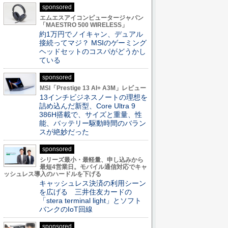
sponsored
エムエスアイコンピュータージャパン
「MAESTRO 500 WIRELESS」
約1万円でノイキャン、デュアル
接続ってマジ？ MSIのゲーミング
ヘッドセットのコスパがどうかし
ている
sponsored
MSI「Prestige 13 AI+ A3M」レビュー
13インチビジネスノートの理想を
詰め込んだ新型、Core Ultra 9
386H搭載で、サイズと重量、性
能、バッテリー駆動時間のバラン
スが絶妙だった
sponsored
シリーズ最小・最軽量、申し込みから
最短4営業日。モバイル通信対応でキャ
ッシュレス導入のハードルを下げる
キャッシュレス決済の利用シーン
を広げる 三井住友カードの
「stera terminal light」とソフト
バンクのIoT回線
sponsored