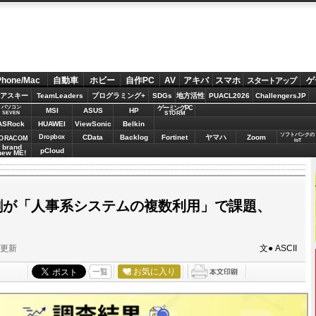
Phone/Mac
自動車
ホビー
自作PC
AV
アキバ
スマホ
ゲ
スタートアップ
アスキー
TeamLeaders
プログラミング+
SDGs
地方活性
PUACL2026
ChallengersJP
パソコン
ゲーミングPC
MSI
ASUS
HP
STORM
SEVEN
ASRock
HUAWEI
ViewSonic
Belkin
ソフトバンクの
Dropbox
CData
Backlog
Fortinet
ヤマハ
Zoom
ORACOM
IoT
brand
pCloud
new ME!
割が「人事系システムの複数利用」で課題、
分更新
文● ASCII
お気に入り
一覧