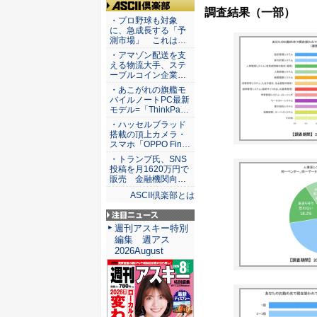
調査結果（一部）
ASCII倶楽部
・プロ野球も対象
に、急成長する「予
測市場」 これは…
・アマゾン配送を支
える物流大手、ステ
ーブルコイン企業…
・あこがれの旗艦モ
バイルノートPC最新
モデル=「ThinkPa…
・ハッセルブラッド
搭載の頂上カメラ・
スマホ「OPPO Fin…
・トランプ氏、SNS
投稿を月1620万円で
販売 金融機関向…
ASCII倶楽部とは
注目ニュース
週刊アスキー特別
編集 週アス
2026August