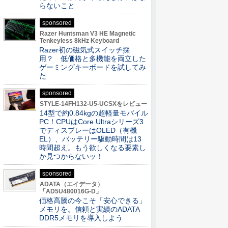
らないこと
sponsored
Razer Huntsman V3 HE Magnetic
Tenkeyless 8kHz Keyboard
Razer初の磁気式スイッチ採
用？ 低価格と多機能を両立した
ゲーミングキーボードを試してみ
た
sponsored
STYLE-14FH132-U5-UCSXをレビュー
14型で約0.84kgの超軽量モバイル
PC！CPUはCore Ultraシリーズ3
でディスプレーはOLED（有機
EL）、バッテリー駆動時間は13
時間超え。もう欲しくなる要素し
か見つからないッ！
sponsored
ADATA（エイデータ）
「AD5U480016G-D」
価格高騰の今こそ「安心できる」
メモリを。信頼と実績のADATA
DDR5メモリを導入しよう