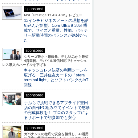
sponsored
MSI「Prestige 13 AI+ A3M」レビュー
13インチビジネスノートの理想を詰
め込んだ新型、Core Ultra 9 386H搭
載で、サイズと重量、性能、バッテ
リー駆動時間のバランスが絶妙だっ
た
sponsored
シリーズ最小・最軽量、申し込みから最短
4営業日。モバイル通信対応でキャッシュ
レス導入のハードルを下げる
キャッシュレス決済の利用シーンを
広げる 三井住友カードの「stera
terminal light」とソフトバンクのIoT
回線
sponsored
手ぶらで挑戦できるアプライド豊田
店の自作PC組み立てイベントで感動
の完成体験を！ プロのスタッフによ
るサポートで初参加でも安心
sponsored
ガバナンスの徹底で安全を担保し、AI活用