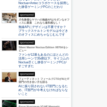
Noctua×Antecコラボケースを採用し
た静音ゲーミングPCのこだわり
sponsored
才色兼備なヤマハの無線APはモダンなオフ
ィスに最適 これなら違和感なし！
無線APにデザインは不要ですか？
ブラックスケルトンモデルは今どき
のオフィスにめちゃなじむんです
sponsored
Silent Master Noctua Edition X870Aをレ
ビュー
ファンが12基もあるのにほとんどの
活用シーンで35dB以下、サイコムの
Noctua尽くし静音ゲーミングPCが
すごすぎた
sponsored
フォーティネット フィールドCTOがAIとIT
部門の付き合い方を語る
AIに振り回されないIT部門になるた
め、IT部門が今考えなければならな
いこと
sponsored
Razer Huntsman V3 HE Magnetic