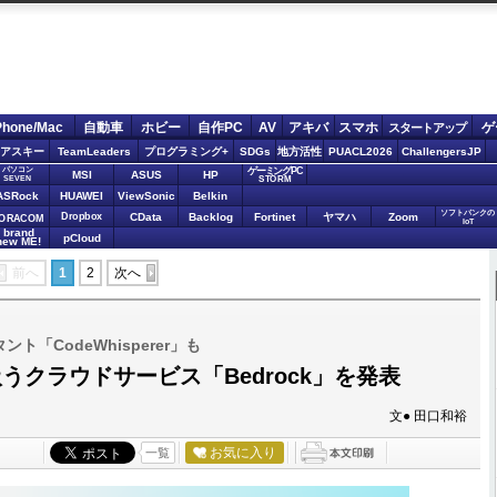
Phone/Mac
自動車
ホビー
自作PC
AV
アキバ
スマホ
ゲ
スタートアップ
アスキー
TeamLeaders
プログラミング+
SDGs
地方活性
PUACL2026
ChallengersJP
パソコン
ゲーミングPC
MSI
ASUS
HP
STORM
SEVEN
ASRock
HUAWEI
ViewSonic
Belkin
ソフトバンクの
Dropbox
CData
Backlog
Fortinet
ヤマハ
Zoom
ORACOM
IoT
brand
pCloud
new ME!
前へ
1
2
次へ
ト「CodeWhisperer」も
うクラウドサービス「Bedrock」を発表
文● 田口和裕
お気に入り
一覧