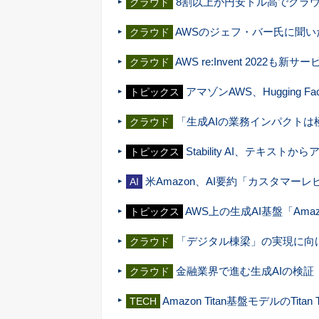
8割以上が円安ドル高でクラ
クラウド
AWSのジェフ・バー氏に聞い
クラウド
AWS re:Invent 202
クラウド
アマゾンAWS、Hugging
トピックス
「生成AIの業務インパクト
クラウド
Stability AI、テキストか
トピックス
米Amazon、AI要約「カスタマー
AI
AWS上の生成AI基盤「Amaz
トピックス
「デジタル棟梁」の実現に向け、竹
クラウド
金融業界で進む生成AIの検証
クラウド
Amazon Titan基盤モデルのTitan 
TECH