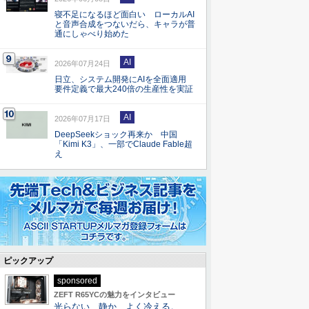
寝不足になるほど面白い ローカルAI
と音声合成をつないだら、キャラが普
通にしゃべり始めた
AI
2026年07月24日
日立、システム開発にAIを全面適用
要件定義で最大240倍の生産性を実証
AI
2026年07月17日
DeepSeekショック再来か 中国
「Kimi K3」、一部でClaude Fable超
え
ピックアップ
sponsored
ZEFT R65YCの魅力をインタビュー
光らない、静か、よく冷える。