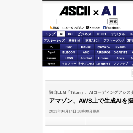
ASCII.jp
AI
トップ
AI
IoT
ビジネス
TECH
デジタル
i
アスキーキッズ
格安SIM
家電ASCII
アスキーグルメ
週刊
FMV
mouse
iiyamaPC
Sycom
PC
ELECOM
AMD
ASUS ROG
Digital
GIGABYTE
JAWS
Acrobat
kintone
Azure
Business
S
JAPANNEXT
マカフィー
キヤノンMJ
ソフマップ
Special
独自LLM「Titan」、AIコーディングアシスタン
アマゾン、AWS上で生成AIを扱
2023年04月14日 18時00分更新