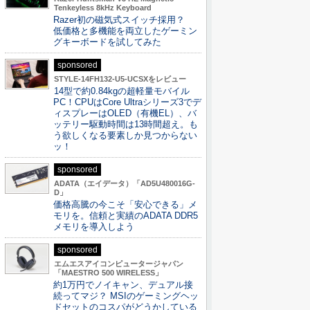
Tenkeyless 8kHz Keyboard
Razer初の磁気式スイッチ採用？
低価格と多機能を両立したゲーミン
グキーボードを試してみた
sponsored
STYLE-14FH132-U5-UCSXをレビュー
14型で約0.84kgの超軽量モバイル
PC！CPUはCore Ultraシリーズ3でデ
ィスプレーはOLED（有機EL）、バ
ッテリー駆動時間は13時間超え。も
う欲しくなる要素しか見つからない
ッ！
sponsored
ADATA（エイデータ）「AD5U480016G-
D」
価格高騰の今こそ「安心できる」メ
モリを。信頼と実績のADATA DDR5
メモリを導入しよう
sponsored
エムエスアイコンピュータージャパン
「MAESTRO 500 WIRELESS」
約1万円でノイキャン、デュアル接
続ってマジ？ MSIのゲーミングヘッ
ドセットのコスパがどうかしている