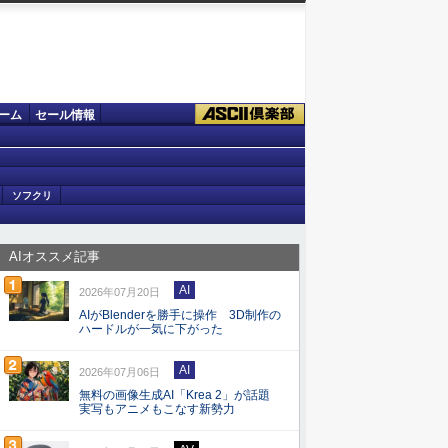
ーム
セール情報
ソフクリ
AIオススメ記事
AI
2026年07月20日
AIがBlenderを勝手に操作 3D制作の
ハードルが一気に下がった
AI
2026年07月06日
無料の画像生成AI「Krea 2」が話題
実写もアニメもこなす新勢力