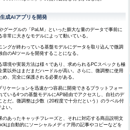
生成AIアプリを開発
-4」やグーグルの「PaLM」といった膨大な量のデータで事前に
る非常に大きなモデルによって動いている。
ングが終わっている基盤モデルにデータを取り込んで微調
独自のAIツールを開発することになる。
環境や実装方法は様々であり、求められるPCスペックも極
企業以外はまだまだハードルが高い。さらに、微調整に使用
ため、完全に保護される必要がある。
Iアプリケーションを迅速かつ容易に開発できるプラットフォー
ている4つの基盤モデルにAPI経由でアクセスし、自社のデ
ことだ。微調整は少数（20程度で十分だという）のラベル付
でよい。
のあったキャッチフレーズと、それに対応する商品説明文
rockは自動的にソーシャルメディア用の記事やコピーなどを