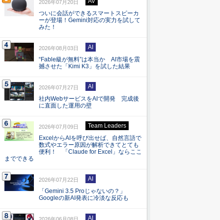
AV
2026年07月20日
ついに会話ができるスマートスピーカ
ーが登場！Gemini対応の実力を試して
みた！
AI
2026年08月03日
“Fable級が無料”は本当か AI市場を震
撼させた「Kimi K3」を試した結果
AI
2026年07月27日
社内WebサービスをAIで開発 完成後
に直面した運用の壁
Team Leaders
2026年07月09日
ExcelからAIを呼び出せば、自然言語で
数式やエラー原因が解析できてとても
便利！ 「Claude for Excel」ならここ
までできる
AI
2026年07月22日
「Gemini 3.5 Proじゃないの？」
Googleの新AI発表に冷淡な反応も
AI
2026年06月08日