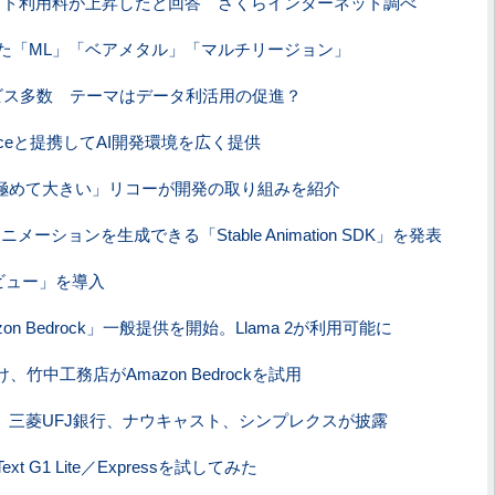
ウド利用料が上昇したと回答 さくらインターネット調べ
た「ML」「ベアメタル」「マルチリージョン」
2も新サービス多数 テーマはデータ利活用の促進？
 Faceと提携してAI開発環境を広く提供
は極めて大きい」リコーが開発の取り組みを紹介
らアニメーションを生成できる「Stable Animation SDK」を発表
レビュー」を導入
on Bedrock」一般提供を開始。Llama 2が利用可能に
中工務店がAmazon Bedrockを試用
 三菱UFJ銀行、ナウキャスト、シンプレクスが披露
Text G1 Lite／Expressを試してみた