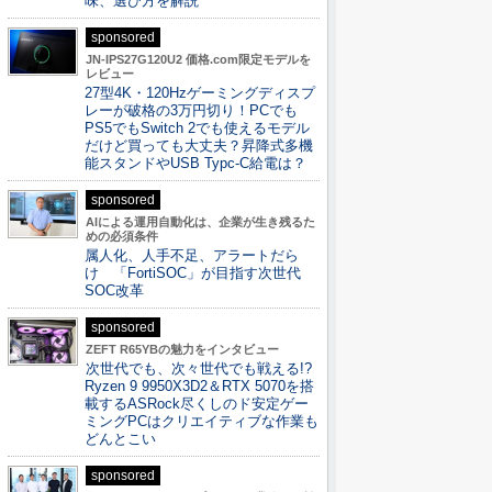
味、選び方を解説
sponsored
JN-IPS27G120U2 価格.com限定モデルを
レビュー
27型4K・120Hzゲーミングディスプ
レーが破格の3万円切り！PCでも
PS5でもSwitch 2でも使えるモデル
だけど買っても大丈夫？昇降式多機
能スタンドやUSB Typc-C給電は？
sponsored
AIによる運用自動化は、企業が生き残るた
めの必須条件
属人化、人手不足、アラートだら
け 「FortiSOC」が目指す次世代
SOC改革
sponsored
ZEFT R65YBの魅力をインタビュー
次世代でも、次々世代でも戦える!?
Ryzen 9 9950X3D2＆RTX 5070を搭
載するASRock尽くしのド安定ゲー
ミングPCはクリエイティブな作業も
どんとこい
sponsored