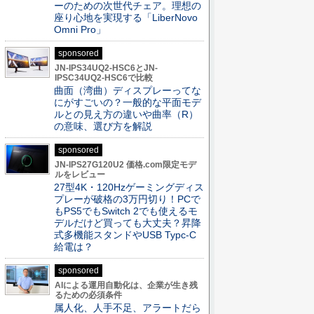
ーのための次世代チェア。理想の
座り心地を実現する「LiberNovo
Omni Pro」
sponsored
JN-IPS34UQ2-HSC6とJN-
IPSC34UQ2-HSC6で比較
曲面（湾曲）ディスプレーってな
にがすごいの？一般的な平面モデ
ルとの見え方の違いや曲率（R）
の意味、選び方を解説
sponsored
JN-IPS27G120U2 価格.com限定モデ
ルをレビュー
27型4K・120Hzゲーミングディス
プレーが破格の3万円切り！PCで
もPS5でもSwitch 2でも使えるモ
デルだけど買っても大丈夫？昇降
式多機能スタンドやUSB Typc-C
給電は？
sponsored
AIによる運用自動化は、企業が生き残
るための必須条件
属人化、人手不足、アラートだら