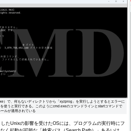
exe）で、何もないディレクトリから「xyzprog」を実行しようとするとエラーに
ドを使うと実行できる。このようにcmd.exeのコマンドラインとstartコマンドで
ルールが適用されている
としたUnixの影響を受けたOSには、プログラムの実行時にフ
く起動が可能な「検索パス（Search Path）」あるいは