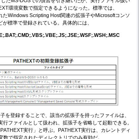
うしたMS-DOSでの慣習を引き継いだが、実行ファイル扱い
HEXT環境変数で指定できるようになった。標準では、
たWindows Scripting Host関連の拡張子やMicrosoftコンソ
などが標準で登録されている。具体的には、
;.BAT;.CMD;.VBS;.VBE;.JS;.JSE;.WSF;.WSH;.MSC
子を登録することで、該当の拡張子を持ったファイルは、
様に実行ファイルとして扱われ、拡張子を省略して起動できる。
ATHEXT実行」と呼ぶ。PATHEXT実行は、カレントディ
境変数で指定されたディレクトリでのみ有効だ。