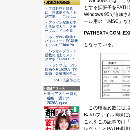
Windowsでは、こ
ASCII倶楽部
とする拡張子をPAT
・プロ野球も対象
に、急成長する「予
Windows 95で追加され
測市場」 これは…
ール用の「.MSC」
・アマゾン配送を支
える物流大手、ステ
ーブルコイン企業…
PATHEXT=.COM;.EXE
・あこがれの旗艦モ
バイルノートPC最新
となっている。
モデル=「ThinkPa…
・ハッセルブラッド
搭載の頂上カメラ・
スマホ「OPPO Fin…
・トランプ氏、SNS
投稿を月1620万円で
販売 金融機関向…
ASCII倶楽部とは
注目ニュース
週刊アスキー特別
編集 週アス
2026August
この環境変数に拡張
Batchファイル同
これをこの記事では「P
レクトリとPATH環