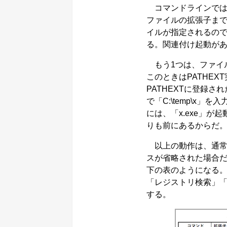
コマンドラインでは
ファイルの拡張子まで
イルが指定されるの
る。関連付け起動が
もう1つは、ファイ
このときはPATHE
PATHEXTに登録
で「C:\temp\x」を
には、「x.exe」が起
りも前にあるからだ
以上の動作は、通常起
スが省略された場合
下の表のようになる。
「レジストリ検索」「
する。