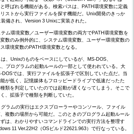
と呼ばれる機能がある。検索パスは、PATH環境変数に定義
リストから実行ファイルを探す機能だ。Unix開発のきっか
に装備され、Version 3 Unixに実装された。
システム環境変数／ユーザー環境変数の両方でPATH環境変数を
境変数のみ例外的に、システム環境変数、ユーザー環境変数の
ス環境変数のPATH環境変数となる。
スは、Unixのものをベースにしているが、MS-DOS、
良され、プログラムの起動ルールの一部として使われている。大
S-DOSでは、実行ファイルを拡張子で区別していた点だ。当
性能が低く、記憶媒体もフロッピードライブで低速だったた
で種類を判定していたのでは起動が遅くなってしまう。そこで
なく、拡張子で種類を判断していた。
プログラムの実行はエクスプローラーやコンソール、ファイル
ど、複数の場所から可能だ。このときのプログラム起動ルール
まずは、わかりやすいコマンドラインでの実行方法を整理す
ws 11 Ver.22H2（OSビルド22621.963）で行なっている。