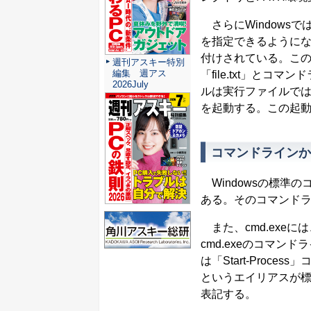
さらにWindows
を指定できるようにな
付けされている。このた
週刊アスキー特別
編集 週アス
「file.txt」とコ
2026July
ルは実行ファイルではない
を起動する。この起
コマンドラインか
Windowsの標準のコマ
ある。そのコマンド
また、cmd.exeに
cmd.exeのコマンドラ
は「Start-Proces
というエイリアスが標
表記する。