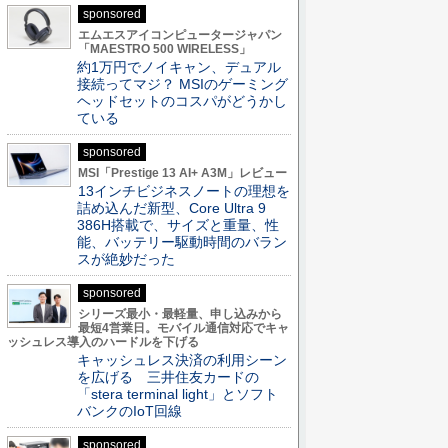
sponsored
エムエスアイコンピュータージャパン
「MAESTRO 500 WIRELESS」
約1万円でノイキャン、デュアル
接続ってマジ？ MSIのゲーミング
ヘッドセットのコスパがどうかし
ている
sponsored
MSI「Prestige 13 AI+ A3M」レビュー
13インチビジネスノートの理想を
詰め込んだ新型、Core Ultra 9
386H搭載で、サイズと重量、性
能、バッテリー駆動時間のバラン
スが絶妙だった
sponsored
シリーズ最小・最軽量、申し込みから
最短4営業日。モバイル通信対応でキャ
ッシュレス導入のハードルを下げる
キャッシュレス決済の利用シーン
を広げる 三井住友カードの
「stera terminal light」とソフト
バンクのIoT回線
sponsored