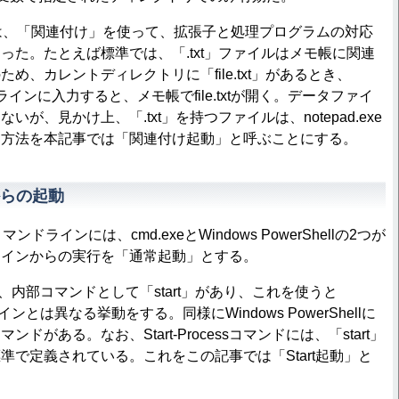
では、「関連付け」を使って、拡張子と処理プログラムの対応
った。たとえば標準では、「.txt」ファイルはメモ帳に関連
め、カレントディレクトリに「file.txt」があるとき、
マンドラインに入力すると、メモ帳でfile.txtが開く。データファイ
が、見かけ上、「.txt」を持つファイルは、notepad.exe
動方法を本記事では「関連付け起動」と呼ぶことにする。
らの起動
ンドラインには、cmd.exeとWindows PowerShellの2つが
ラインからの実行を「通常起動」とする。
は、内部コマンドとして「start」があり、これを使うと
インとは異なる挙動をする。同様にWindows PowerShellに
s」コマンドがある。なお、Start-Processコマンドには、「start」
準で定義されている。これをこの記事では「Start起動」と