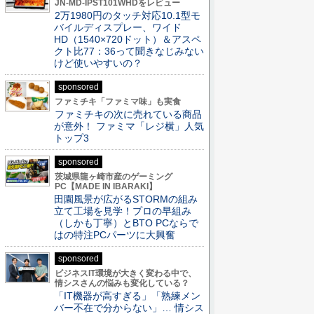
JN-MD-IPST101WHDをレビュー
2万1980円のタッチ対応10.1型モ
バイルディスプレー、ワイド
HD（1540×720ドット）＆アスペ
クト比77：36って聞きなじみない
けど使いやすいの？
sponsored
ファミチキ「ファミマ味」も実食
ファミチキの次に売れている商品
が意外！ ファミマ「レジ横」人気
トップ3
sponsored
茨城県龍ヶ崎市産のゲーミング
PC【MADE IN IBARAKI】
田園風景が広がるSTORMの組み
立て工場を見学！プロの早組み
（しかも丁寧）とBTO PCならで
はの特注PCパーツに大興奮
sponsored
ビジネスIT環境が大きく変わる中で、
情シスさんの悩みも変化している？
「IT機器が高すぎる」「熟練メン
バー不在で分からない」… 情シス