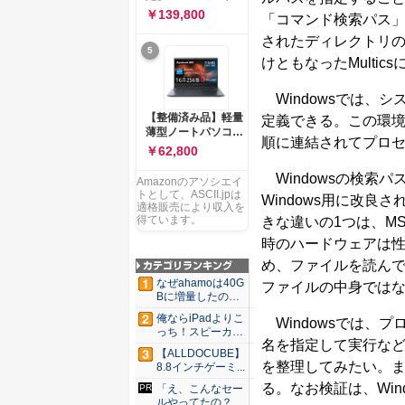
ー 83K9003JJP ノー
ソコン Vivobook 15
￥139,800
「コマンド検索パス」
トPC
M1502NAQ 15.6イ
ンチ AMD Ryzen 7
されたディレクトリの
5
170 メモリ16GB
けともなったMultics
SSD 512GB
Microsoft 365
Personal (24か月版)
Windowsでは、
搭載 Windows 11 重
【整備済み品】軽量
定義できる。この環
量1.7kg Wi-Fi 6E ク
薄型ノートパソコン
ワイエットブルー
順に連結されてプロセ
dynabook G83 ■
￥62,800
M1502NAQ-
13.3型
R7165BUWS
FHD(1920x1080) -
Windowsの検索パ
Amazonのアソシエイ
高性能第11世代Core
トとして、ASCII.jpは
Windows用に改
i5-1135G7 - メモリ
適格販売により収入を
16GB - SSD 256GB
得ています。
きな違いの1つは、M
- Webカメラ -
時のハードウェアは
WiFi&Bluetooth -
USB Type-C - MS
め、ファイルを読ん
Office 2021 - Win11
なぜahamoは40G
ファイルの中身では
搭載
Bに増量したの
か ...
俺ならiPadよりこ
Windowsでは、
っち！スピーカー
名を指定して実行な
9個...
【ALLDOCUBE】
を整理してみたい。
8.8インチゲーミ...
る。なお検証は、Windo
「え、こんなセー
ルやってたの？」