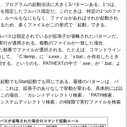
、プログラムの起動法法に大きく3パターンある。1つは、
を指定したフルパス指定だ。このときは、特定の1つのファ
で、ルールもなにもなく、ファイルがあればそれが起動され
あるため、多くファイルがこの形式で「起動」できる。
ルパスは指定されているが拡張子が省略されたパターンだ。
XT実行が適用される。複数のファイルが一致した場合、
された順番でファイルが選択される。たとえば、コマンドライン
入力して、「C:\temp」に「x.exe」と「x.bat」か存在したとき
動する。というのも、PATHEXTの中で「.exe」が「.bat」よ
。
動でもStart起動でも同じである。最後のパターンは、パ
だ。これは、拡張子のありなしで挙動が変わる。具体的には以
この場合、「カレントディレクトリ検索」「PATH検索」
システムディレクトリ検索」の4段階で実行ファイルを検索