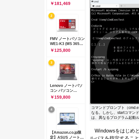
コン 15-fd 15.6イン
￥181,469
チ インテル Core 5
120U メモリ16GB
2
SSD512GB
Windows 11
Microsoft Office
2024搭載 WPS
Office搭載 カメラシ
FMV ノートパソコン
ャッター 指紋認証 薄
WE1-K3 (MS 365
型 Copilotキー搭載
Personal/Copilotキ
￥125,800
ナチュラルシルバー
ー搭載/Win 11/15.6
(BJ0M5PA-AAAI)
型/Core
3
i5/16GB/SSD
512GB/ホワイト)
FMVWK3E15W_AZ
Lenovo ノートパソ
コン パソコン
IdeaPad Slim 3 14.0
￥159,800
インチ AMD
Ryzen™ 5 8640HS
コマンドプロンプト（cmd.
4
メモリ16GB
なる。しかし、startコマン
SSD512GB
は、異なるプログラム起動
Microsoft 365 試用
版 Windows11 バッ
Windowsをはじめ
テリー駆動12.6時間
【Amazon.co.jp限
重量1.39kg ルナグレ
定】ASUS ノートパ
ルパスを指定することな