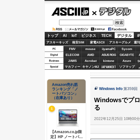
ASCII.jp
デジタル
トップ
AI
IoT
ビジネス
TECH
デジタル
i
アスキーキッズ
格安SIM
家電ASCII
アスキーグルメ
週刊
FMV
mouse
iiyamaPC
Sycom
PC
ELECOM
AMD
ASUS ROG
Digital
GIGABYTE
JAWS
Acrobat
kintone
Azure
Business
S
JAPANNEXT
マカフィー
キヤノンMJ
ソフマップ
Special
Amazon売れ筋
Windows Info
第359回
ランキング「ノ
ートパソコン」
（在庫あり）
Windowsで
る
1
2022年12月25日 10時00
【Amazon.co.jp限
定】HP ノートパソ