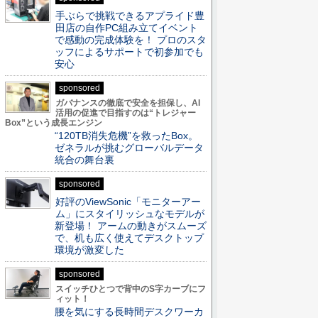
手ぶらで挑戦できるアプライド豊
田店の自作PC組み立てイベント
で感動の完成体験を！ プロのスタ
ッフによるサポートで初参加でも
安心
sponsored
ガバナンスの徹底で安全を担保し、AI
活用の促進で目指すのは“トレジャー
Box”という成長エンジン
“120TB消失危機”を救ったBox。
ゼネラルが挑むグローバルデータ
統合の舞台裏
sponsored
好評のViewSonic「モニターアー
ム」にスタイリッシュなモデルが
新登場！ アームの動きがスムーズ
で、机も広く使えてデスクトップ
環境が激変した
sponsored
スイッチひとつで背中のS字カーブにフ
ィット！
腰を気にする長時間デスクワーカ