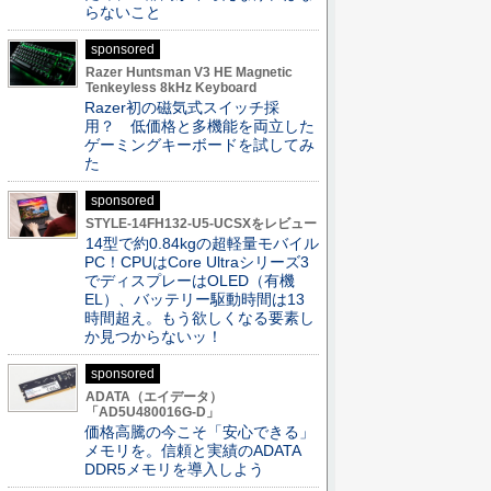
らないこと
sponsored
Razer Huntsman V3 HE Magnetic
Tenkeyless 8kHz Keyboard
Razer初の磁気式スイッチ採
用？ 低価格と多機能を両立した
ゲーミングキーボードを試してみ
た
sponsored
STYLE-14FH132-U5-UCSXをレビュー
14型で約0.84kgの超軽量モバイル
PC！CPUはCore Ultraシリーズ3
でディスプレーはOLED（有機
EL）、バッテリー駆動時間は13
時間超え。もう欲しくなる要素し
か見つからないッ！
sponsored
ADATA（エイデータ）
「AD5U480016G-D」
価格高騰の今こそ「安心できる」
メモリを。信頼と実績のADATA
DDR5メモリを導入しよう