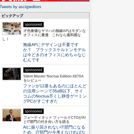
Tweets by asciijpeditors
ピックアップ
sponsored
才色兼備なヤマハの無線APはモダンな
オフィスに最適 これなら違和感な
し！
無線APにデザインは不要です
か？ ブラックスケルトンモデル
は今どきのオフィスにめちゃなじ
むんです
sponsored
Silent Master Noctua Edition X870A
をレビュー
ファンが12基もあるのにほとんど
の活用シーンで35dB以下、サイ
コムのNoctua尽くし静音ゲーミン
グPCがすごすぎた
sponsored
フォーティネット フィールドCTOがAI
とIT部門の付き合い方を語る
AIに振り回されないIT部門になる
ため、IT部門が今考えなければな