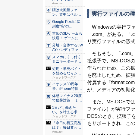
80％O...
Amazon
腰は大風量ファ
実行ファイルの種
ン、背中はペルチ
ェ冷却。ダ...
Google Pixelに深
刻度"高"の...
Windowsの実行フ
重めの3Dゲームも
「.com」がある。「.
快適！ ゲームに強
リ実行ファイルの形
いH...
分離・合体する3W
AYハンディファ
そもそも、「.com」
ン。置...
スマホにくっ付く
拡張子で、MS-DOSの
ミニキーボード！
触ってわ...
作られたため、この拡張
短期・単発バイト
を始めるならショ
を廃止したため、拡張子
ットワー...
ショットワークス
付属する「format
イオシス30周年
祭、iPhone特価品
が、メディアの初期
を...
体感マイナス20度
で猛暑対策！ ミズ
また、MS-DOSでは
ノの...
1日だけ働きた
ファイル）が実行ファイル
い、を叶える求人
DOSのとき、拡張子
サイト
ショットワークス
もサポートされ、この
「今日の目玉商品
は？」毎日変わる
Amaz...
Amazon