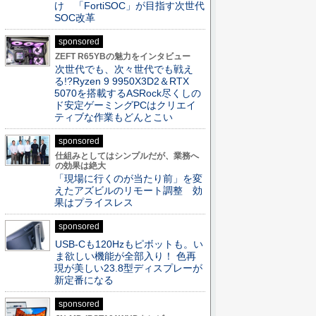
け 「FortiSOC」が目指す次世代
SOC改革
sponsored
ZEFT R65YBの魅力をインタビュー
次世代でも、次々世代でも戦え
る!?Ryzen 9 9950X3D2＆RTX
5070を搭載するASRock尽くしの
ド安定ゲーミングPCはクリエイ
ティブな作業もどんとこい
sponsored
仕組みとしてはシンプルだが、業務へ
の効果は絶大
「現場に行くのが当たり前」を変
えたアズビルのリモート調整 効
果はプライスレス
sponsored
USB-Cも120Hzもピボットも。い
ま欲しい機能が全部入り！ 色再
現が美しい23.8型ディスプレーが
新定番になる
sponsored