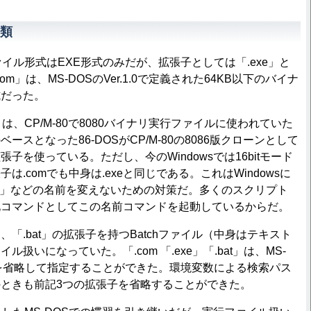
類
ァイル形式はEXE形式のみだが、拡張子としては「.exe」と
com」は、MS-DOSのVer.1.0で定義された64KB以下のバイナ
式だった。
は、CP/M-80で8080バイナリ実行ファイルに使われていた
ベースとなった86-DOSがCP/M-80の8086版クローンとして
子を使っている。ただし、今のWindowsでは16bitモード
は.comでも中身は.exeと同じである。これはWindowsに
.com」などの名前を変えないための対策だ。多くのスクリプト
化コマンドとしてこの名前コマンドを起動しているからだ。
、「.bat」の拡張子を持つBatchファイル（中身はテキスト
扱いになっていた。「.com 「.exe」「.bat」は、MS-
を省略して指定することができた。環境変数による検索パス
ときも前記3つの拡張子を省略することができた。