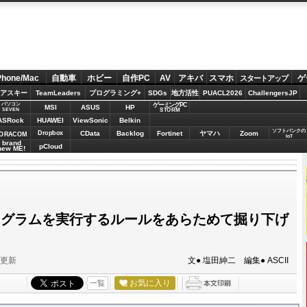
Phone/Mac
自動車
ホビー
自作PC
AV
アキバ
スマホ
ゲ
スタートアップ
アスキー
TeamLeaders
プログラミング+
SDGs
地方活性
PUACL2026
ChallengersJP
パソコン
ゲーミングPC
MSI
ASUS
HP
STORM
SEVEN
ASRock
HUAWEI
ViewSonic
Belkin
ソフトバンクの
Dropbox
CData
Backlog
Fortinet
ヤマハ
Zoom
ORACOM
IoT
brand
pCloud
new ME!
プログラムを実行するルールをあらためて掘り下げ
分更新
文● 塩田紳二 編集● ASCII
お気に入り
一覧